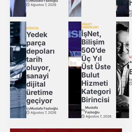
by
Mustafa Fazlıoğlu
Ağustos 7, 2026
b
ŞİRKET
HABERLERİ
GÜNCEL
İşNet,
Yedek
Bilişim
parça
500’de
depoları
Üç Yıl
tarih
U
Üst Üste
oluyor,
Bulut
sanayi
b
Hizmeti
dijital
Kategori
üretime
Birincisi
geçiyor
Mustafa
by
Mustafa Fazlıoğlu
by
Fazlıoğlu
Ağustos 7, 2026
Ağustos 7, 2026