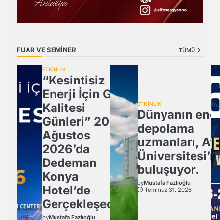
FUAR VE SEMİNER
TÜMÜ
ETKİNLİK
“Kesintisiz
Enerji İçin Güç
Kalitesi
ETKİNLİK
Dünyanın ener
Günleri” 20
depolama
Ağustos
uzmanları, Atl
2026’da
Üniversitesi’n
Dedeman
buluşuyor.
Konya
by
Mustafa Fazlıoğlu
Hotel’de
Temmuz 31, 2026
Gerçekleşecek
by
Mustafa Fazlıoğlu