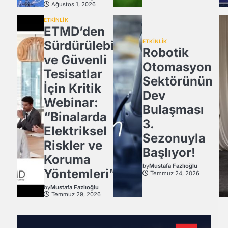
Ağustos 1, 2026
ETKİNLİK
ETMD’den
Sürdürülebilir
ETKİNLİK
Robotik
ve Güvenli
Otomasyon
Tesisatlar
Sektörünün
İçin Kritik
Dev
Webinar:
Bulaşması
“Binalarda
3.
Elektriksel
Sezonuyla
Riskler ve
Başlıyor!
Koruma
by
Mustafa Fazlıoğlu
Yöntemleri”
Temmuz 24, 2026
by
Mustafa Fazlıoğlu
Temmuz 29, 2026