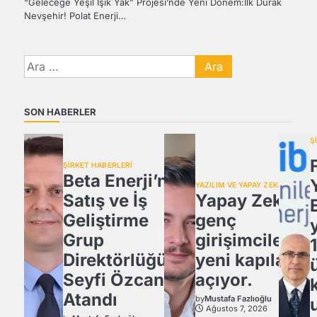
“Geleceğe Yeşil Işık Yak” Projesi’nde Yeni Dönem:İlk Durak
Nevşehir! Polat Enerji…
Arama:
SON HABERLER
Ş
ŞİRKET HABERLERİ
Beta Enerji’nin
YAZILIM VE YAPAY ZEKA
Satış ve İş
Yapay Zeka,
Geliştirme
genç
Grup
girişimcilere
Direktörlüğü’ne
yeni kapılar
Seyfi Özcan
açıyor.
Atandı
by
Mustafa Fazlıoğlu
Ağustos 7, 2026