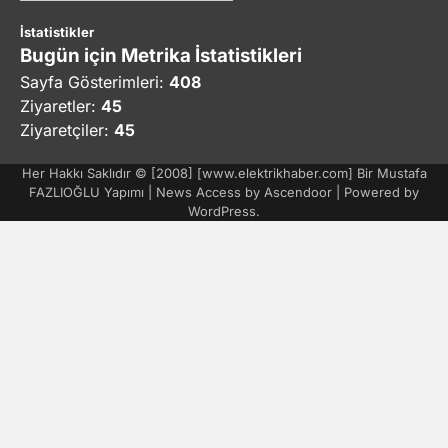
İstatistikler
Bugün için Metrika İstatistikleri
Sayfa Gösterimleri:
408
Ziyaretler:
45
Ziyaretçiler:
45
Her Hakkı Saklıdır © [2008] [www.elektrikhaber.com] Bir Mustafa
FAZLIOĞLU Yapımı | News Access by
Ascendoor
| Powered by
WordPress
.