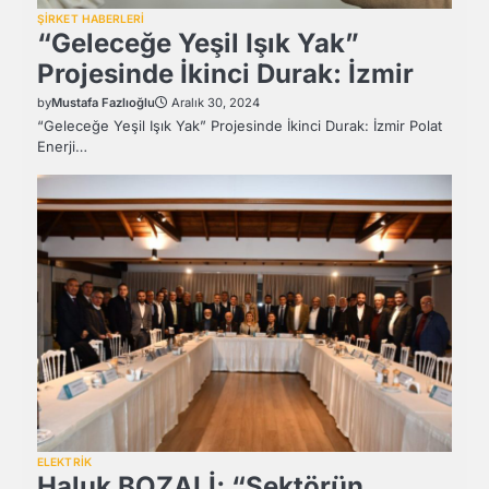
ŞİRKET HABERLERİ
“Geleceğe Yeşil Işık Yak”
Projesinde İkinci Durak: İzmir
by
Mustafa Fazlıoğlu
Aralık 30, 2024
“Geleceğe Yeşil Işık Yak” Projesinde İkinci Durak: İzmir Polat
Enerji…
ELEKTRİK
Haluk BOZALİ; “Sektörün