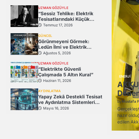
Uygunsuzluk Tespit Edildi
UZMAN GÖZÜYLE
“Sessiz Tehlike: Elektrik
Tesisatlarındaki Küçük
İhmaller, Büyük Afetler”
Temmuz 17, 2026
GÜNCEL
Görünmeyeni Görmek:
Ledün İlmi ve Elektrik
Mühendisliğinin Kesişimi
Ağustos 5, 2026
UZMAN GÖZÜYLE
“Elektrikte Güvenli
Çalışmada 5 Altın Kural”
Haziran 11, 2026
nitesi’nin Türbin Tesisinde
ŞİRKET HAB
m Oluşturuldu.
Sieme
AYDINLATMA
Yapay Zekâ Destekli Tesisat
ve Aydınlatma Sistemleri
by
Mustafa F
Hem Cebimizi Hem
Mayıs 16, 2026
istemlerinin buhar jeneratörlerinden buhar almak için
30 Haziran
Gezegeni Koruyor
et Nükleer Enerji Kuruluşu Rosatom tarafından inşa
siparişleri
(2025…