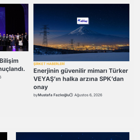
Bilişim
ŞİRKET HABERLERİ
nuçlandı.
Enerjinin güvenilir mimarı Türker
6
VEYAŞ’ın halka arzına SPK’dan
onay
by
Mustafa Fazlıoğlu
Ağustos 6, 2026