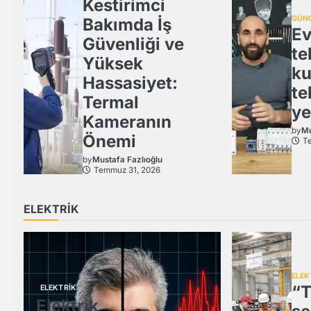
Kestirimci
GÜN
Bakımda İş
Ev
Güvenliği ve
te
Yüksek
ku
Hassasiyet:
te
Termal
ye
Kameranın
by
Mu
Önemi
T
by
Mustafa Fazlıoğlu
Temmuz 31, 2026
ELEKTRİK
ELEK
“T
ELEKTRİK
Elektrik