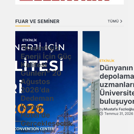
FUAR VE SEMİNER
TÜMÜ
ETKİNLİK
“Kesintisiz
Enerji İçin Güç
ETKİNLİK
Kalitesi
Dünyanın 
Günleri” 20
depolam
Ağustos
uzmanları
2026’da
Üniversit
Dedeman
buluşuyor
Konya
by
Mustafa Fazlıoğl
Hotel’de
Temmuz 31, 2026
Gerçekleşecek
by
Mustafa Fazlıoğlu