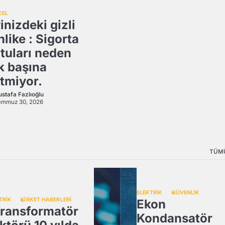
CEL
inizdeki gizli
hlike : Sigorta
tuları neden
k başına
tmiyor.
stafa Fazlıoğlu
emmuz 30, 2026
TÜM
ELEKTRİK
GÜVENLİK
TRİK
ŞİRKET HABERLERİ
Ekon
ransformatör
Kondansatör