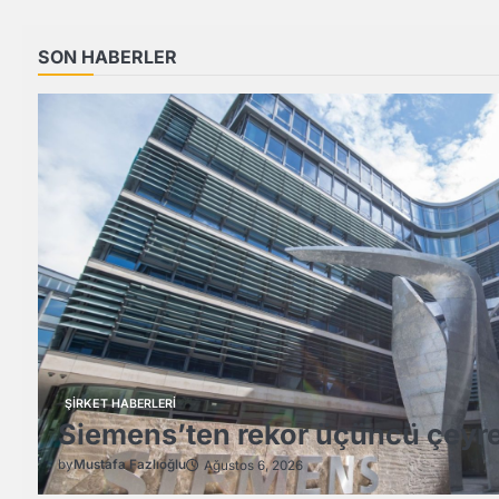
SON HABERLER
ŞİRKET HABERLERİ
Siemens’ten rekor üçüncü çeyr
by
Mustafa Fazlıoğlu
Ağustos 6, 2026