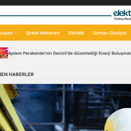
asyon
Şirket Haberleri
Etkinlik
Uzman Gözüyle
akende’nin Denizli’de düzenlediği Enerji Buluşmaları’nda güncel
NEN HABERLER