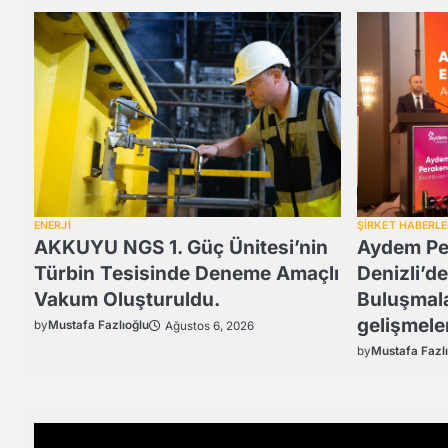
ŞİRKET HABERLE
ENERJİ
Aydem Pe
AKKUYU NGS 1. Güç Ünitesi’nin
Denizli’de
Türbin Tesisinde Deneme Amaçlı
Buluşmala
Vakum Oluşturuldu.
gelişmele
by
Mustafa Fazlıoğlu
Ağustos 6, 2026
by
Mustafa Fazl
Video