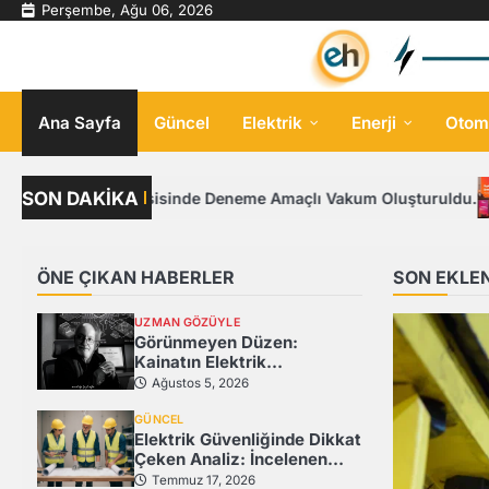
Skip
Perşembe, Ağu 06, 2026
to
content
Ana Sayfa
Güncel
Elektrik
Enerji
Otom
SON DAKİKA
bin Tesisinde Deneme Amaçlı Vakum Oluşturuldu.
Aydem Per
ÖNE ÇIKAN HABERLER
SON EKLE
UZMAN GÖZÜYLE
Görünmeyen Düzen:
Kainatın Elektrik
Mühendisliği
Ağustos 5, 2026
GÜNCEL
Elektrik Güvenliğinde Dikkat
Çeken Analiz: İncelenen
Tesislerin %82’sinde
Temmuz 17, 2026