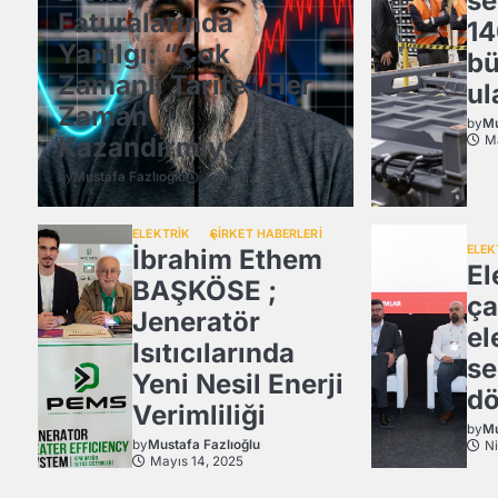
se
Faturalarında
14
Yanılgı: “Çok
bü
Zamanlı Tarife” Her
ul
Zaman
by
Mu
Kazandırmıyor!
Ma
by
Mustafa Fazlıoğlu
Temmuz 29, 2026
ELEKTRİK
ŞİRKET HABERLERİ
ELEK
İbrahim Ethem
El
BAŞKÖSE ;
ça
Jeneratör
el
Isıtıcılarında
se
Yeni Nesil Enerji
dö
Verimliliği
by
Mu
by
Mustafa Fazlıoğlu
Ni
Mayıs 14, 2025