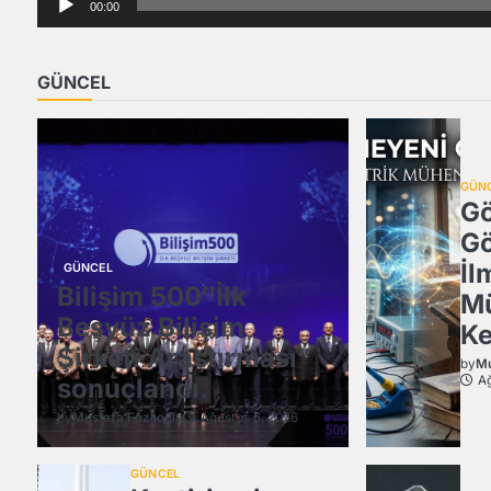
00:00
GÜNCEL
GÜN
G
Gö
İl
GÜNCEL
Bilişim 500″İlk
Mü
Beşyüz Bilişim
Ke
Şirketi Araştırması”
by
Mu
sonuçlandı.
Ağ
by
Mustafa Fazlıoğlu
Ağustos 6, 2026
GÜNCEL