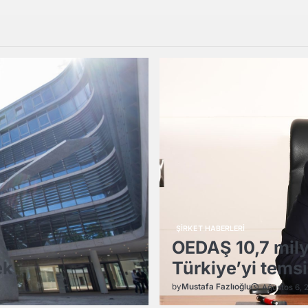
ŞİRKET HABERLERİ
OEDAŞ 10,7 mily
ek
Türkiye’yi tems
by
Mustafa Fazlıoğlu
Ağustos 6, 