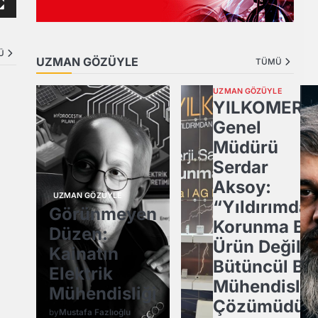
Ü
UZMAN GÖZÜYLE
TÜMÜ
UZMAN GÖZÜYLE
YILKOMER
Genel
Müdürü
Serdar
Aksoy:
UZMAN GÖZÜYLE
“Yıldırımda
Görünmeyen
Korunma Bir
Düzen:
ı
Ürün Değil,
Kainatın
Bütüncül Bir
Elektrik
Mühendislik
Mühendisliği
Çözümüdür
by
Mustafa Fazlıoğlu