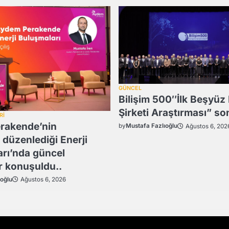
GÜNCEL
Bilişim 500″İlk Beşyüz 
Şirketi Araştırması” so
Rİ
rakende’nin
by
Mustafa Fazlıoğlu
Ağustos 6, 202
 düzenlediği Enerji
rı’nda güncel
r konuşuldu..
ıoğlu
Ağustos 6, 2026