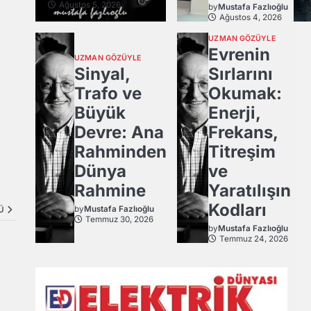
Ağustos 5, 2026
by
Mustafa Fazlıoğlu
Ağustos 4, 2026
UZMAN GÖZÜYLE
Evrenin
UZMAN GÖZÜYLE
Sinyal,
Sırlarını
Trafo ve
Okumak:
Büyük
Enerji,
Devre: Ana
Frekans,
Rahminden
Titreşim
Dünya
ve
Rahmine
Yaratılışın
Kodları
by
Mustafa Fazlıoğlu
Ü
Temmuz 30, 2026
by
Mustafa Fazlıoğlu
Temmuz 24, 2026