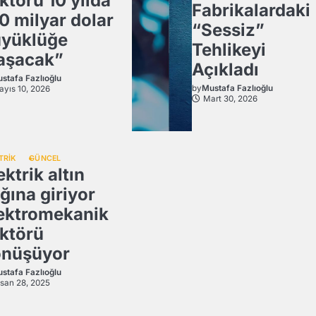
ktörü 10 yılda
Fabrikalardaki
0 milyar dolar
“Sessiz”
yüklüğe
Tehlikeyi
aşacak”
Açıkladı
stafa Fazlıoğlu
by
Mustafa Fazlıoğlu
yıs 10, 2026
Mart 30, 2026
TRİK
GÜNCEL
ektrik altın
ğına giriyor
ektromekanik
ktörü
nüşüyor
stafa Fazlıoğlu
san 28, 2025