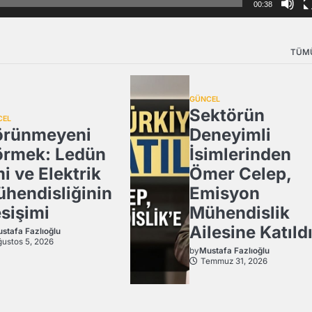
00:38
TÜM
GÜNCEL
Sektörün
CEL
örünmeyeni
Deneyimli
rmek: Ledün
İsimlerinden
mi ve Elektrik
Ömer Celep,
hendisliğinin
Emisyon
sişimi
Mühendislik
Ailesine Katıld
stafa Fazlıoğlu
ustos 5, 2026
by
Mustafa Fazlıoğlu
Temmuz 31, 2026