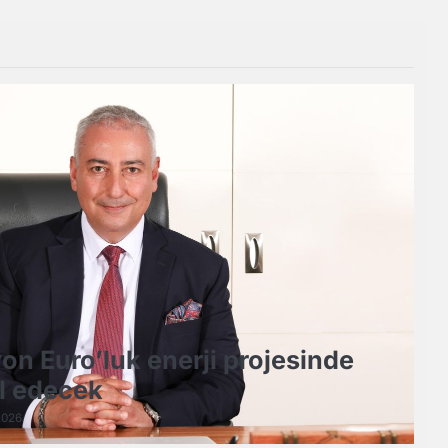
on Euro’luk enerji projesinde
il edecek
2026