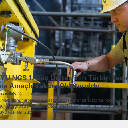
ERLERİ
ns’ten rekor üçüncü çeyrek
azlıoğlu
Ağustos 6, 2026
 2026'da sona eren 2026 mali yılının üçüncü çeyreğinde Siemens’i
, karşılaştırılabilir bazda yüzde 14 artarak 27,9 milyar € ile rekor sevi