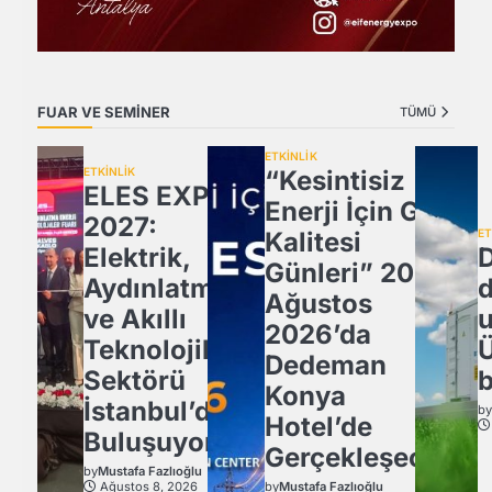
FUAR VE SEMİNER
TÜMÜ
ETKİNLİK
ETKİNLİK
“Kesintisiz
ELES EXPO
Enerji İçin Güç
2027:
Kalitesi
ET
Elektrik,
D
Günleri” 20
Aydınlatma
Ağustos
ve Akıllı
u
2026’da
Teknolojiler
Ü
Dedeman
Sektörü
b
Konya
İstanbul’da
b
Hotel’de
Buluşuyor!
Gerçekleşecek
by
Mustafa Fazlıoğlu
Ağustos 8, 2026
by
Mustafa Fazlıoğlu