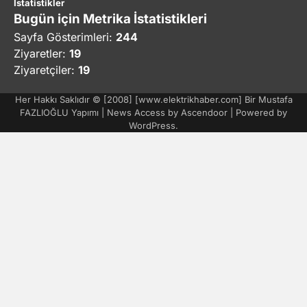
İstatistikler
Bugün için Metrika İstatistikleri
Sayfa Gösterimleri:
244
Ziyaretler:
19
Ziyaretçiler:
19
Her Hakkı Saklıdır © [2008] [www.elektrikhaber.com] Bir Mustafa
FAZLIOĞLU Yapımı | News Access by
Ascendoor
| Powered by
WordPress
.