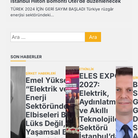
İstanbul Hilton Bomonti Otel’de düzenlenecek
TÜREK 2024 İÇİN GERİ SAYIM BAŞLADI Türkiye rüzgâr
enerjisi sektöründeki…
Arama:
SON HABERLER
ETKİNLİK
ŞİRKET HABERLERİ
ELES EXPO
Emel Yüksel:
Şİ
2027:
B
“Elektrik ve
Elektrik,
S
Enerji
Aydınlatma
G
Sektöründe İş
ve Akıllı
G
Elbiseleri Bir
Teknolojiler
D
Lüks Değil,
Sektörü
S
Yaşamsal Bir
İstanbul’da
A