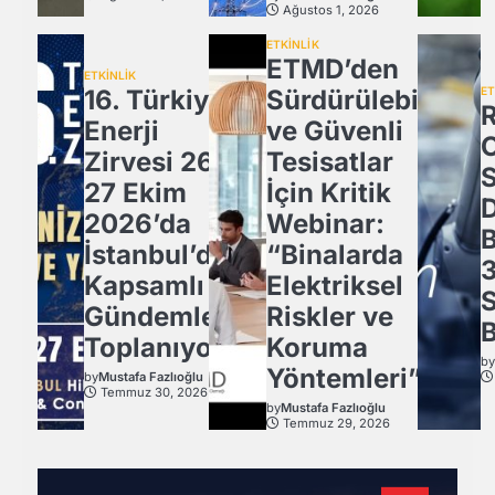
Ağustos 1, 2026
ETKİNLİK
ETMD’den
ETKİNLİK
16. Türkiye
Sürdürülebilir
ET
Enerji
ve Güvenli
Zirvesi 26-
Tesisatlar
27 Ekim
İçin Kritik
2026’da
Webinar:
İstanbul’da
“Binalarda
3
Kapsamlı
Elektriksel
Gündemle
Riskler ve
B
Toplanıyor.
Koruma
b
Yöntemleri”
by
Mustafa Fazlıoğlu
Temmuz 30, 2026
by
Mustafa Fazlıoğlu
Temmuz 29, 2026