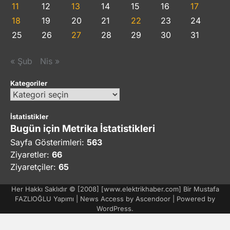
11
12
13
14
15
16
17
18
19
20
21
22
23
24
25
26
27
28
29
30
31
« Şub
Nis »
Kategoriler
Kategoriler
İstatistikler
Bugün için Metrika İstatistikleri
Sayfa Gösterimleri:
563
Ziyaretler:
66
Ziyaretçiler:
65
Her Hakkı Saklıdır © [2008] [www.elektrikhaber.com] Bir Mustafa
FAZLIOĞLU Yapımı | News Access by
Ascendoor
| Powered by
WordPress
.