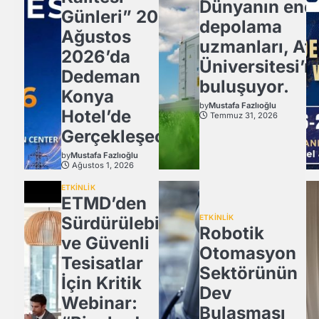
Dünyanın ener
Günleri” 20
depolama
Ağustos
uzmanları, Atl
2026’da
Üniversitesi’n
Dedeman
buluşuyor.
Konya
by
Mustafa Fazlıoğlu
Hotel’de
Temmuz 31, 2026
Gerçekleşecek
by
Mustafa Fazlıoğlu
Ağustos 1, 2026
ETKİNLİK
ETMD’den
Sürdürülebilir
ETKİNLİK
Robotik
ve Güvenli
Otomasyon
Tesisatlar
Sektörünün
İçin Kritik
Dev
Webinar:
Bulaşması