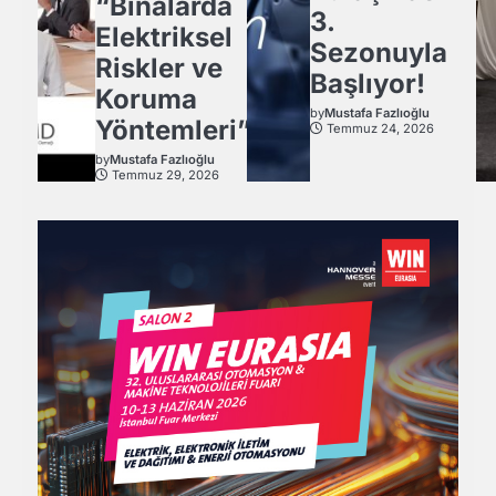
“Binalarda
3.
Elektriksel
Sezonuyla
Riskler ve
Başlıyor!
Koruma
by
Mustafa Fazlıoğlu
Yöntemleri”
Temmuz 24, 2026
by
Mustafa Fazlıoğlu
Temmuz 29, 2026