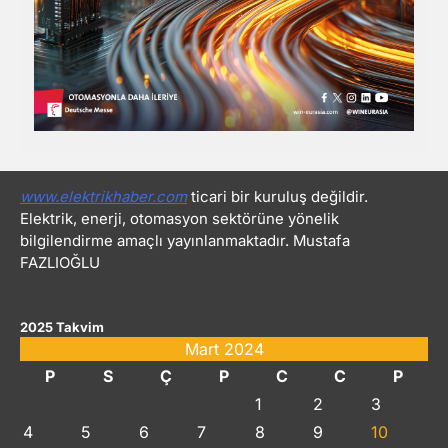
www.elektrikhaber.com
ticari bir kuruluş değildir.
Elektrik, enerji, otomasyon sektörüne yönelik
bilgilendirme amaçlı yayınlanmaktadır. Mustafa
FAZLIOĞLU
2025 Takvim
Mart 2024
P
S
Ç
P
C
C
P
1
2
3
4
5
6
7
8
9
10