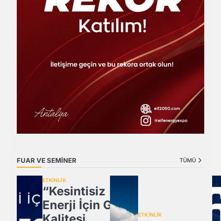
FUAR VE SEMİNER
TÜMÜ
ETKİNLİK
“Kesintisiz
Enerji İçin Güç
Kalitesi
ETKİNLİK