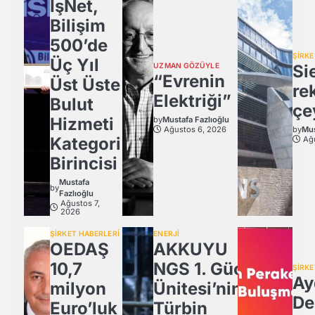
İşNet,
Bilişim
500’de
ŞİRKE
Üç Yıl
UZMAN GÖZÜYLE
Si
“Evrenin
Üst Üste
re
Elektriği”
Bulut
çe
Hizmeti
by
Mustafa Fazlıoğlu
Ağustos 6, 2026
by
Mus
Kategori
Ağ
Birincisi
Mustafa
by
Fazlıoğlu
Ağustos 7,
2026
ŞİRKET HABERLERİ
ENERJİ
OEDAŞ
AKKUYU
10,7
NGS 1. Güç
ŞİRKE
Ay
milyon
Ünitesi’nin
De
Euro’luk
Türbin