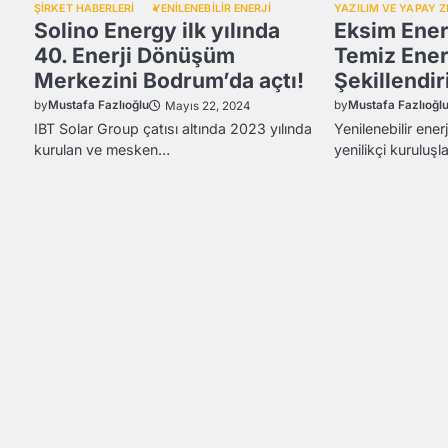
ŞİRKET HABERLERİ
YENİLENEBİLİR ENERJİ
YAZILIM VE YAPAY 
Solino Energy ilk yılında
Eksim Ener
40. Enerji Dönüşüm
Temiz Ener
Merkezini Bodrum’da açtı!
Şekillendir
by
Mustafa Fazlıoğlu
by
Mustafa Fazlıoğl
Mayıs 22, 2024
IBT Solar Group çatısı altında 2023 yılında
Yenilenebilir ene
kurulan ve mesken…
yenilikçi kuruluşl