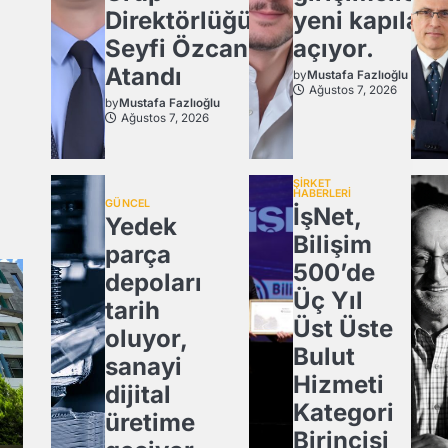
Direktörlüğü’ne
yeni kapılar
Seyfi Özcan
açıyor.
Atandı
by
Mustafa Fazlıoğlu
Ağustos 7, 2026
by
Mustafa Fazlıoğlu
Ağustos 7, 2026
ŞİRKET
HABERLERİ
GÜNCEL
İşNet,
Yedek
Bilişim
parça
500’de
depoları
Üç Yıl
tarih
Üst Üste
oluyor,
Bulut
sanayi
Hizmeti
dijital
Kategori
üretime
Birincisi