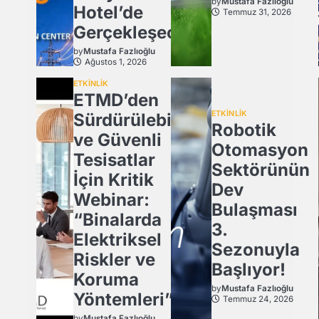
by
Mustafa Fazlıoğlu
Hotel’de
Temmuz 31, 2026
Gerçekleşecek
by
Mustafa Fazlıoğlu
Ağustos 1, 2026
ETKİNLİK
ETMD’den
ETKİNLİK
Sürdürülebilir
Robotik
ve Güvenli
Otomasyon
Tesisatlar
Sektörünün
İçin Kritik
Dev
Webinar:
Bulaşması
“Binalarda
3.
Elektriksel
Sezonuyla
Riskler ve
Başlıyor!
Koruma
by
Mustafa Fazlıoğlu
Yöntemleri”
Temmuz 24, 2026
by
Mustafa Fazlıoğlu