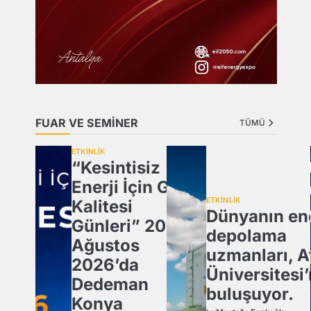
FUAR VE SEMİNER
TÜMÜ
ETKİNLİK
“Kesintisiz
Enerji İçin Güç
ETKİNLİK
Kalitesi
Dünyanın ene
Günleri” 20
depolama
Ağustos
uzmanları, A
2026’da
Üniversitesi
Dedeman
buluşuyor.
Konya