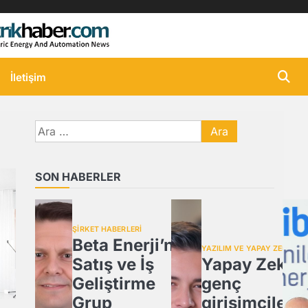
İletişim
Arama:
SON HABERLER
ŞİRKET HABERLERİ
Beta Enerji’nin
YAZILIM VE YAPAY ZEKA
Satış ve İş
Yapay Zeka,
Geliştirme
genç
Grup
girişimcilere