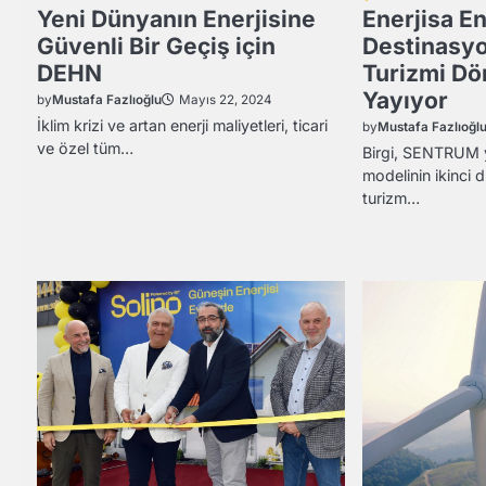
Yeni Dünyanın Enerjisine
Enerjisa En
Güvenli Bir Geçiş için
Destinasyo
DEHN
Turizmi D
Yayıyor
by
Mustafa Fazlıoğlu
Mayıs 22, 2024
İklim krizi ve artan enerji maliyetleri, ticari
by
Mustafa Fazlıoğl
ve özel tüm…
Birgi, SENTRUM 
modelinin ikinci d
turizm…