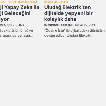
ZEKA
YENİLENEBİLİR ENERJİ
ŞİRKET HABERLERİ
ji Yapay Zeka ile
Uludağ Elektrik’ten
ji Geleceğini
dijitalde yepyeni bir
iyor
kolaylık daha
u
by
Mustafa Fazlıoğlu
Mayıs 22, 2024
Mayıs 22, 2024
rji sektörünün öncü ve
“Ödeme İste” ile dijital odaklı dönüşüm
arı arasında yer alan…
devam ediyor Uludağ Elektrik,…