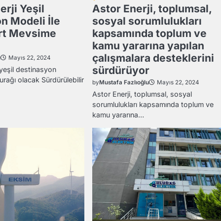
erji Yeşil
Astor Enerji, toplumsal,
n Modeli İle
sosyal sorumlulukları
ört Mevsime
kapsamında toplum ve
kamu yararına yapılan
çalışmalara desteklerini
u
Mayıs 22, 2024
sürdürüyor
yeşil destinasyon
urağı olacak Sürdürülebilir
by
Mustafa Fazlıoğlu
Mayıs 22, 2024
Astor Enerji, toplumsal, sosyal
sorumlulukları kapsamında toplum ve
kamu yararına…