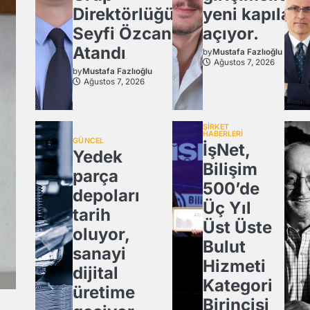
Direktörlüğü’ne
yeni kapılar
Seyfi Özcan
açıyor.
Atandı
by
Mustafa Fazlıoğlu
Ağustos 7, 2026
by
Mustafa Fazlıoğlu
Ağustos 7, 2026
ŞİRKET
HABERLERİ
GÜNCEL
İşNet,
Yedek
Bilişim
parça
500’de
depoları
Üç Yıl
tarih
Üst Üste
oluyor,
Bulut
sanayi
Hizmeti
dijital
Kategori
üretime
Birincisi