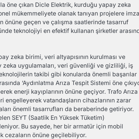
la öne çıkan Dicle Elektrik, kurduğu yapay zeka
rasyonel mükemmeliyete olanak tanıyan projelere imz
rının önüne geçen ve çalışma saatlerinde tasarruf
nde teknolojiyi en efektif kullanan şirketler arasın
ay zeka birimi, veri altyapısının kurulması ve
 zeka uygulamaları, veri güvenliği ve gizliliği, iş
 teknolojilerin takibi gibi konularda önemli başarılar
rasında ‘Aydınlatma Arıza Tespit Sistemi öne çıkıyo
rek enerji kayıplarının önüne geçiyor. Trafo Arıza
eri engelleyerek vatandaşların cihazlarının zarar
rı önemli tasarrufları da beraberinde getiriyor.
len SEYT (Saatlik En Yüksek Tüketim)
nleniyor. Bu sayede, her bir armatür için mobil
 cezaların önüne geçilebiliyor.