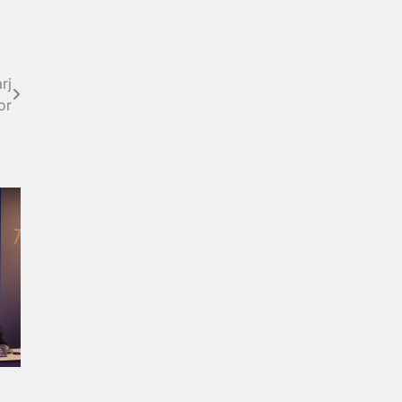
rj
or