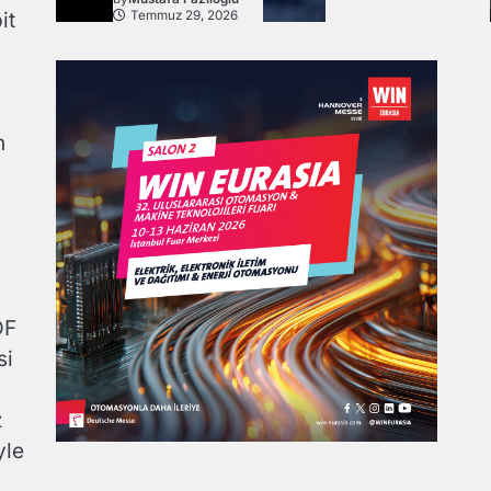
it
Temmuz 29, 2026
n
DF
si
z
yle