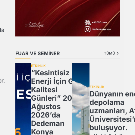
a
da
FUAR VE SEMİNER
TÜMÜ
ETKİNLİK
“Kesintisiz
Enerji İçin Güç
r.
ETKİNLİK
Kalitesi
Dünyanın ene
Günleri” 20
depolama
Ağustos
uzmanları, A
2026’da
Üniversitesi
Dedeman
buluşuyor.
Konya