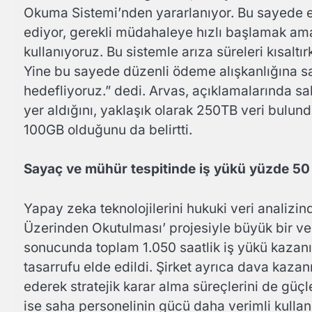
Okuma Sistemi’nden yararlanıyor. Bu sayede e
ediyor, gerekli müdahaleye hızlı başlamak amacı
kullanıyoruz. Bu sistemle arıza süreleri kısaltı
Yine bu sayede düzenli ödeme alışkanlığına sah
hedefliyoruz.” dedi. Arvas, açıklamalarında 
yer aldığını, yaklaşık olarak 250TB veri bulu
100GB olduğunu da belirtti.
Sayaç ve mühür tespitinde iş yükü yüzde 50 
Yapay zeka teknolojilerini hukuki veri analizin
Üzerinden Okutulması’ projesiyle büyük bir ve
sonucunda toplam 1.050 saatlik iş yükü kazanıl
tasarrufu elde edildi. Şirket ayrıca dava kaza
ederek stratejik karar alma süreçlerini de güçl
ise saha personelinin gücü daha verimli kullanı