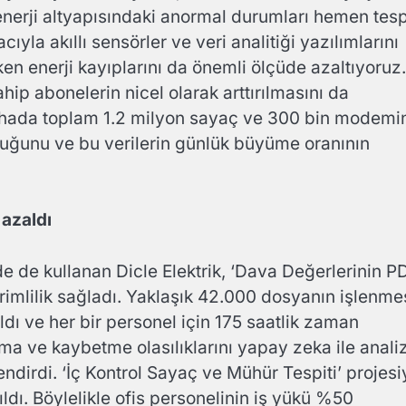
nerji altyapısındaki anormal durumları hemen tesp
yla akıllı sensörler ve veri analitiği yazılımlarını
rken enerji kayıplarını da önemli ölçüde azaltıyoruz.
ip abonelerin nicel olarak arttırılmasını da
sahada toplam 1.2 milyon sayaç ve 300 bin modemi
nduğunu ve bu verilerin günlük büyüme oranının
azaldı
de de kullanan Dicle Elektrik, ‘Dava Değerlerinin P
rimlilik sağladı. Yaklaşık 42.000 dosyanın işlenme
dı ve her bir personel için 175 saatlik zaman
nma ve kaybetme olasılıklarını yapay zeka ile anali
endirdi. ‘İç Kontrol Sayaç ve Mühür Tespiti’ projesi
ldı. Böylelikle ofis personelinin iş yükü %50