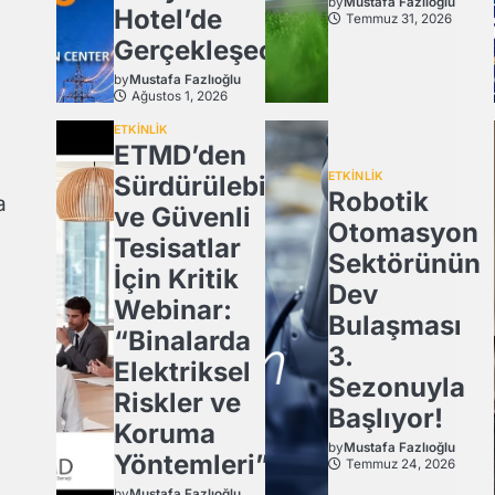
by
Mustafa Fazlıoğlu
Hotel’de
Temmuz 31, 2026
Gerçekleşecek
by
Mustafa Fazlıoğlu
Ağustos 1, 2026
ETKİNLİK
ETMD’den
ETKİNLİK
Sürdürülebilir
Robotik
a
ve Güvenli
Otomasyon
Tesisatlar
Sektörünün
İçin Kritik
Dev
Webinar:
Bulaşması
“Binalarda
3.
Elektriksel
Sezonuyla
Riskler ve
Başlıyor!
Koruma
by
Mustafa Fazlıoğlu
Yöntemleri”
Temmuz 24, 2026
by
Mustafa Fazlıoğlu