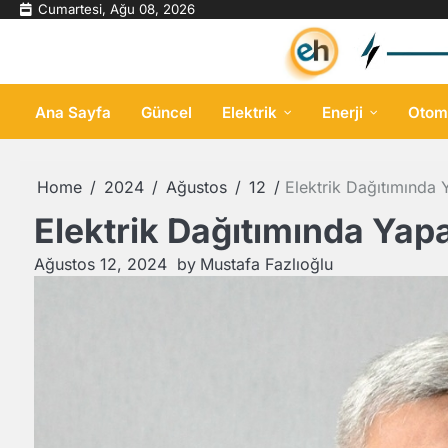
Skip
Cumartesi, Ağu 08, 2026
to
content
Ana Sayfa
Güncel
Elektrik
Enerji
Otom
Home
2024
Ağustos
12
Elektrik Dağıtımında
Elektrik Dağıtımında Ya
Ağustos 12, 2024
by
Mustafa Fazlıoğlu