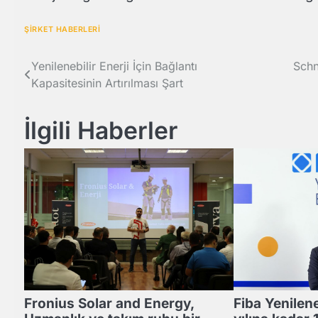
ŞİRKET HABERLERİ
Yazı
Yenilenebilir Enerji İçin Bağlantı
Schn
Kapasitesinin Artırılması Şart
gezinmesi
İlgili Haberler
Fronius Solar and Energy,
Fiba Yenilene