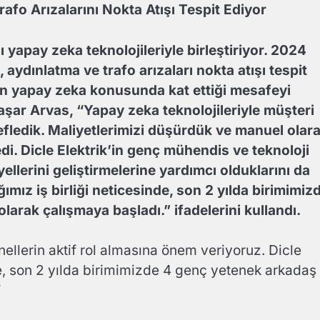
rafo Arızalarını
Nokta Atışı Tespit Ediyor
ı yapay zeka teknolojileriyle birleştiriyor. 2024
e, aydınlatma ve trafo arızaları nokta atışı tespit
k’in yapay zeka konusunda kat ettiği mesafeyi
şar Arvas, “Yapay zeka teknolojileriyle müşteri
ledik. Maliyetlerimizi düşürdük ve manuel olar
di. Dicle Elektrik’in genç mühendis ve teknoloji
ellerini geliştirmelerine yardımcı olduklarını da
ımız iş birliği neticesinde, son 2 yılda birimimiz
rak çalışmaya başladı.” ifadelerini kullandı.
llerin aktif rol almasına önem veriyoruz. Dicle
nde, son 2 yılda birimimizde 4 genç yetenek arkadaş
”