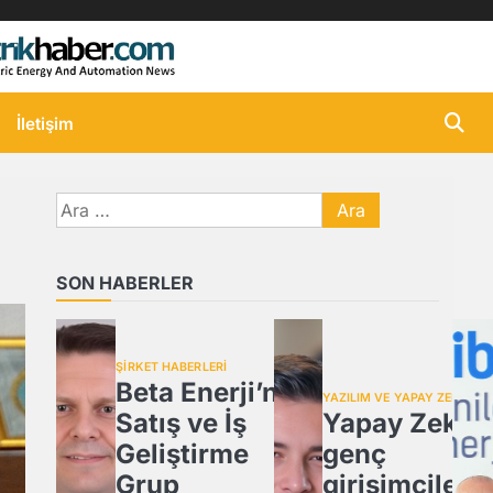
İletişim
Arama:
SON HABERLER
ŞİRKET HABERLERİ
Beta Enerji’nin
YAZILIM VE YAPAY ZEKA
Satış ve İş
Yapay Zeka,
Geliştirme
genç
Grup
girişimcilere