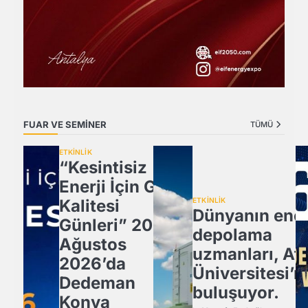
FUAR VE SEMİNER
TÜMÜ
ETKİNLİK
“Kesintisiz
Enerji İçin Güç
Kalitesi
ETKİNLİK
Dünyanın ener
Günleri” 20
depolama
Ağustos
uzmanları, Atl
2026’da
Üniversitesi’n
Dedeman
buluşuyor.
Konya