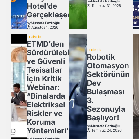
by
Mustafa Fazlıoğlu
Hotel’de
Temmuz 31, 2026
Gerçekleşecek
by
Mustafa Fazlıoğlu
Ağustos 1, 2026
ETKİNLİK
ETMD’den
Sürdürülebilir
ETKİNLİK
Robotik
ve Güvenli
Otomasyon
Tesisatlar
Sektörünün
İçin Kritik
Dev
Webinar:
Bulaşması
“Binalarda
3.
Elektriksel
Sezonuyla
Riskler ve
Başlıyor!
Koruma
by
Mustafa Fazlıoğlu
Yöntemleri”
Temmuz 24, 2026
by
Mustafa Fazlıoğlu