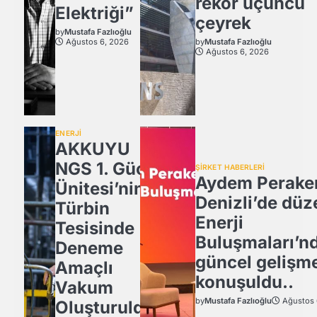
rekor üçüncü
Elektriği”
çeyrek
by
Mustafa Fazlıoğlu
Ağustos 6, 2026
by
Mustafa Fazlıoğlu
Ağustos 6, 2026
ENERJİ
AKKUYU
NGS 1. Güç
ŞİRKET HABERLERİ
Aydem Perake
Ünitesi’nin
Denizli’de düz
Türbin
Enerji
Tesisinde
Buluşmaları’n
Deneme
güncel gelişm
Amaçlı
konuşuldu..
Vakum
by
Mustafa Fazlıoğlu
Ağustos 
Oluşturuldu.