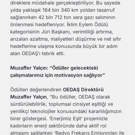
direklere müdahale gerçekleştiriliyor. Bu sayede
yılda yaklaşık 164 bin 340 km yoldan tasarruf
sağlanırken 42 bin 712 ton sera gazı salımının
önlenmesi hedefleniyor. İklim Eylem Ödülü
kategorisinin Jüri Başkanı, verimliliği artırma,
arızaları azaltma, maliyetleri düşürme ve net sıfır
hedeflerine ulaşma konusunda büyük bir adım
atan OEDAŞ’ı tebrik etti.
Muzaffer Yalçın: “Ödüller gelecekteki
çalışmalarımız için motivasyon sağlıyor”
Ödülleri değerlendiren
OEDAŞ Direktörü
Muzaffer Yalçın
, “Bu ödüller, OEDAŞ olarak
sürdürülebilirlik, toplumsal cinsiyet eşitliği ve
yenilikçi teknolojiler konusundaki kararlılığımızın
birer göstergesi. ‘Enerjimiz Eşit’ projemizle
kadınların enerji sektöründe daha aktif rol
almasını sağlarken ‘Radyo Frekans Emisyonları ile