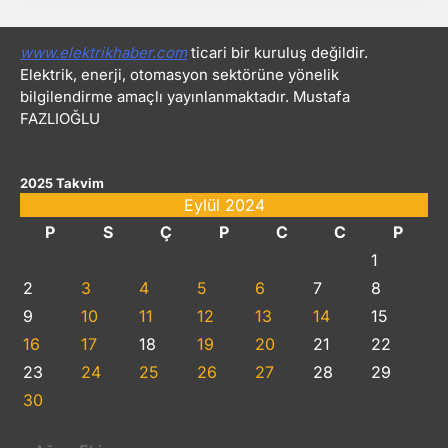
www.elektrikhaber.com
ticari bir kuruluş değildir.
Elektrik, enerji, otomasyon sektörüne yönelik
bilgilendirme amaçlı yayınlanmaktadır. Mustafa
FAZLIOĞLU
2025 Takvim
Eylül 2024
P
S
Ç
P
C
C
P
1
2
3
4
5
6
7
8
9
10
11
12
13
14
15
16
17
18
19
20
21
22
23
24
25
26
27
28
29
30