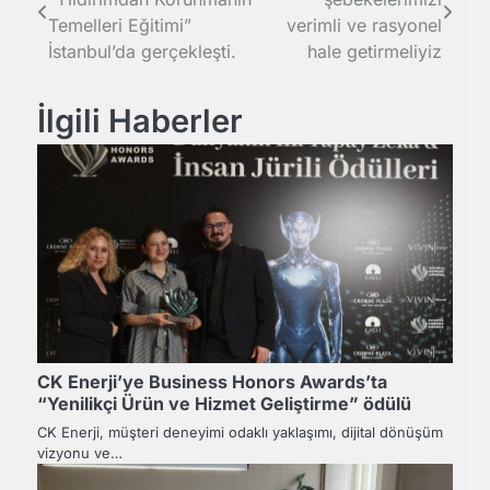
gezinmesi
Temelleri Eğitimi”
verimli ve rasyonel
İstanbul’da gerçekleşti.
hale getirmeliyiz
İlgili Haberler
CK Enerji’ye Business Honors Awards’ta
“Yenilikçi Ürün ve Hizmet Geliştirme” ödülü
CK Enerji, müşteri deneyimi odaklı yaklaşımı, dijital dönüşüm
vizyonu ve…