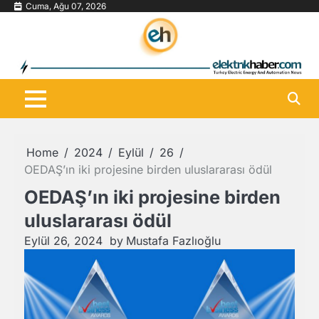
Skip
Cuma, Ağu 07, 2026
to
content
Home
2024
Eylül
26
OEDAŞ’ın iki projesine birden uluslararası ödül
OEDAŞ’ın iki projesine birden
uluslararası ödül
Eylül 26, 2024
by
Mustafa Fazlıoğlu