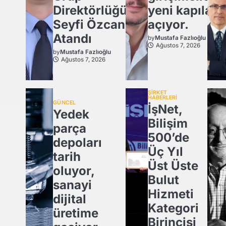
Direktörlüğü’ne
yeni kapılar
Seyfi Özcan
açıyor.
Atandı
by
Mustafa Fazlıoğlu
Ağustos 7, 2026
by
Mustafa Fazlıoğlu
Ağustos 7, 2026
ŞİRKET
HABERLERİ
GÜNCEL
İşNet,
Yedek
Bilişim
parça
500’de
depoları
Üç Yıl
tarih
Üst Üste
oluyor,
Bulut
sanayi
Hizmeti
dijital
Kategori
üretime
Birincisi