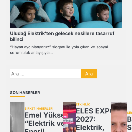
Uludağ Elektrik’ten gelecek nesillere tasarruf
bilinci
“Hayatı aydınlatıyoruz” sloganı ile yola çıkan ve sosyal
sorumluluk anlayışıyla…
Arama:
SON HABERLER
ETKİNLİK
ŞİRKET HABERLERİ
ELES EXPO
Emel Yüksel:
Şİ
2027:
B
“Elektrik ve
Elektrik,
S
Enerji