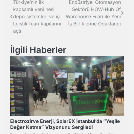
Yazı
Türkiye’nin ilk
Endüstriyel Otomasyon
kapsamlı yeni nesil
Sektörü HOW-Hub Of
gezinmesi
depo sistemleri ve iç
Warehouse Fuarı ile Yeni
lojistik fuarı kapılarını
İş Birliklerine Odaklandı
açtı
İlgili Haberler
Electrozirve Enerji, SolarEX İstanbul’da “Yeşile
Değer Katma” Vizyonunu Sergiledi