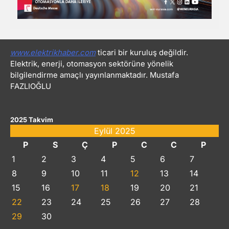
www.elektrikhaber.com
ticari bir kuruluş değildir.
Elektrik, enerji, otomasyon sektörüne yönelik
bilgilendirme amaçlı yayınlanmaktadır. Mustafa
FAZLIOĞLU
2025 Takvim
Eylül 2025
P
S
Ç
P
C
C
P
1
2
3
4
5
6
7
8
9
10
11
12
13
14
15
16
17
18
19
20
21
22
23
24
25
26
27
28
29
30