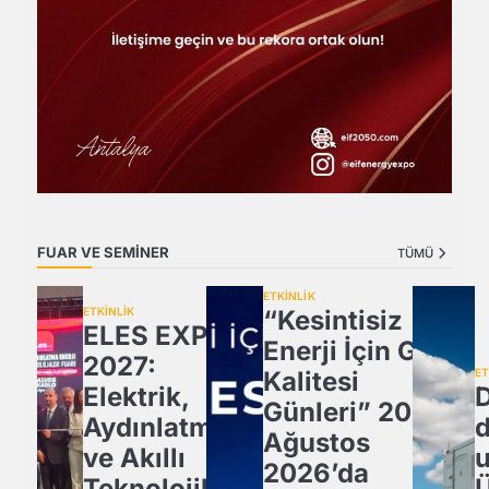
FUAR VE SEMİNER
TÜMÜ
ETKİNLİK
ETKİNLİK
“Kesintisiz
ELES EXPO
Enerji İçin Güç
2027:
Kalitesi
ET
Elektrik,
D
Günleri” 20
Aydınlatma
Ağustos
ve Akıllı
u
2026’da
Teknolojiler
Ü