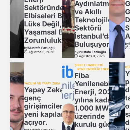
Aydınlatma
G
Sektöründe İş
ve Akıllı
G
Elbiseleri Bir
Teknolojiler
D
Lüks Değil,
Sektörü
S
Yaşamsal Bir
İstanbul’da
A
Zorunluluktur
Buluşuyor!
by
by
Mustafa Fazlıoğlu
Ağustos 8, 2026
by
Mustafa Fazlıoğlu
Ağustos 8, 2026
ŞİRKET HABERLERİ
GÜ
YENİLENEBİLİR ENERJİ
Y
Fiba
p
Yenilenebilir
YAZILIM VE YAPAY ZEKA
Yapay Zeka,
d
Enerji, 2030
genç
t
yılına kadar
girişimcilere
o
1.000 MW
yeni kapılar
s
üzerinde
açıyor.
d
kurulu güce