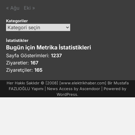
« Ağu
Eki »
Kategoriler
Kategoriler
İstatistikler
Bugün için Metrika İstatistikleri
Sayfa Gösterimleri:
1237
Ziyaretler:
167
Ziyaretçiler:
165
Her Hakkı Saklıdır © [2008] [www.elektrikhaber.com] Bir Mustafa
FAZLIOĞLU Yapımı | News Access by
Ascendoor
| Powered by
WordPress
.