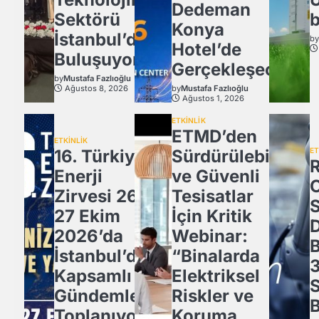
Dedeman
Sektörü
b
Konya
İstanbul’da
b
Hotel’de
Buluşuyor!
Gerçekleşecek
by
Mustafa Fazlıoğlu
Ağustos 8, 2026
by
Mustafa Fazlıoğlu
Ağustos 1, 2026
ETKİNLİK
ETMD’den
ETKİNLİK
16. Türkiye
Sürdürülebilir
ET
Enerji
ve Güvenli
Zirvesi 26-
Tesisatlar
27 Ekim
İçin Kritik
2026’da
Webinar:
İstanbul’da
“Binalarda
3
Kapsamlı
Elektriksel
Gündemle
Riskler ve
B
Toplanıyor.
Koruma