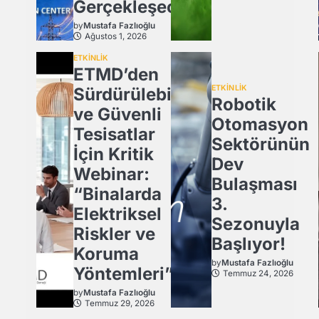
Gerçekleşecek
by
Mustafa Fazlıoğlu
Ağustos 1, 2026
ETKİNLİK
ETMD’den
ETKİNLİK
Sürdürülebilir
Robotik
ve Güvenli
Otomasyon
Tesisatlar
Sektörünün
İçin Kritik
Dev
Webinar:
Bulaşması
“Binalarda
3.
Elektriksel
Sezonuyla
Riskler ve
Başlıyor!
Koruma
by
Mustafa Fazlıoğlu
Yöntemleri”
Temmuz 24, 2026
by
Mustafa Fazlıoğlu
Temmuz 29, 2026