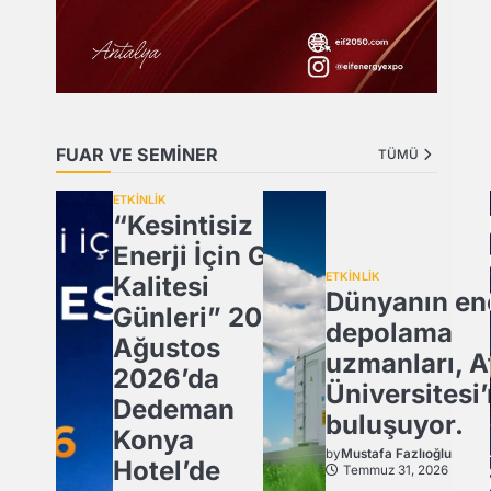
FUAR VE SEMİNER
TÜMÜ
ETKİNLİK
“Kesintisiz
Enerji İçin Güç
ETKİNLİK
Kalitesi
Dünyanın ene
Günleri” 20
depolama
Ağustos
uzmanları, A
2026’da
Üniversitesi
Dedeman
buluşuyor.
Konya
by
Mustafa Fazlıoğlu
Hotel’de
Temmuz 31, 2026