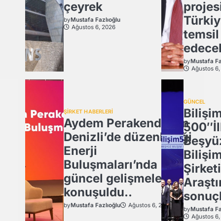
çeyrek
projes
Türkiy
by
Mustafa Fazlıoğlu
Ağustos 6, 2026
temsil
edece
by
Mustafa Fa
Ağustos 6,
GÜNCEL
Bilişi
ŞİRKET HABERLERİ
Aydem Perakende’nin
500″İl
Denizli’de düzenlediği
Beşyü
Enerji
Bilişi
Buluşmaları’nda
Şirketi
güncel gelişmeler
Araştı
konuşuldu..
sonuçl
by
Mustafa Fazlıoğlu
Ağustos 6, 2026
by
Mustafa Fa
Ağustos 6,