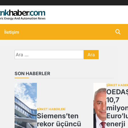
İletişim
Arama:
SON HABERLER
ŞİRKET HABER
OEDA
10,7
milyo
ŞİRKET HABERLERİ
Siemens’ten
Euro’l
rekor üçüncü
enerji