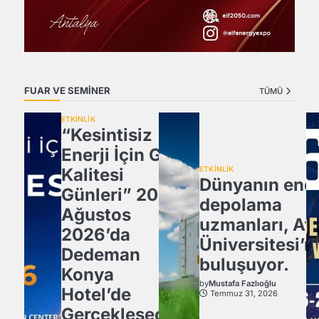
FUAR VE SEMİNER
TÜMÜ
ETKİNLİK
“Kesintisiz
Enerji İçin Güç
Kalitesi
ETKİNLİK
Dünyanın ener
Günleri” 20
depolama
Ağustos
uzmanları, Atl
2026’da
Üniversitesi’n
Dedeman
buluşuyor.
Konya
by
Mustafa Fazlıoğlu
Hotel’de
Temmuz 31, 2026
Gerçekleşecek