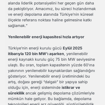
alanda liderlik potansiyelini her geçen gün daha
da pekiştiriyor. Amacımız, bu süreci hızlandırmak
ve enerji depolama alanında Türkiye’nin küresel
ölçekte referans noktası haline gelmesine katkı
sağlamak.”
Yenilenebilir enerji kapasitesi hızla artıyor
Türkiye’nin enerji kurulu gücü
Eylül 2025
itibarıyla 120 bin MW’ı aşarken
, yenilenebilir
enerji kaynaklı kurulu güç 75 bin MW seviyesine
ulaştı. Bu oran, toplam kapasitenin yüzde 60’ına
yakınının yenilenebilir kaynaklardan sağlandığını
gösteriyor. Yenilenebilir enerji üretimindeki bu
artış, doğası gereği “dalgalı” bir yapıya sahip
olduğu için, enerji sisteminde
istikrar ve
süreklilik
ancak gelişmiş depolama çözümleriyle
mümkün hale geliyor. Bu bağlamda, depolama
teknolojileri enerji arz güvenliği, sürdürülebilirlik