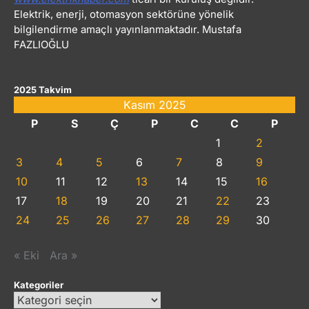
Elektrik, enerji, otomasyon sektörüne yönelik
bilgilendirme amaçlı yayınlanmaktadır. Mustafa
FAZLIOĞLU
2025 Takvim
Kasım 2025
P
S
Ç
P
C
C
P
1
2
3
4
5
6
7
8
9
10
11
12
13
14
15
16
17
18
19
20
21
22
23
24
25
26
27
28
29
30
« Eki
Ara »
Kategoriler
Kategoriler