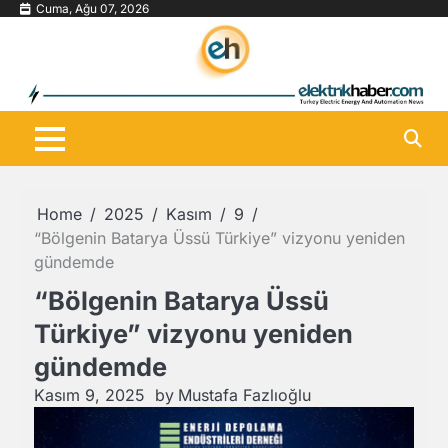
Skip
Cuma, Ağu 07, 2026
to
content
Home
2025
Kasım
9
“Bölgenin Batarya Üssü Türkiye” vizyonu yeniden
gündemde
“Bölgenin Batarya Üssü
Türkiye” vizyonu yeniden
gündemde
Kasım 9, 2025
by
Mustafa Fazlıoğlu