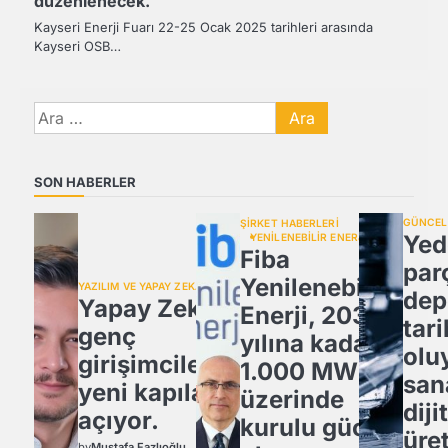
düzenlenecek.
Kayseri Enerji Fuarı 22-25 Ocak 2025 tarihleri arasında
Kayseri OSB…
Arama:
SON HABERLER
GÜNCEL
ŞİRKET HABERLERİ
Yed
YENİLENEBİLİR ENERJİ
Fiba
par
Yenilenebilir
YAZILIM VE YAPAY ZEKA
dep
Yapay Zeka,
Enerji, 2030
tari
genç
yılına kadar
olu
girişimcilere
1.000 MW
san
yeni kapılar
üzerinde
diji
açıyor.
kurulu güce
üre
by
Mustafa Fazlıoğlu