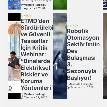
by
Mustafa Fazlıoğlu
Ağustos 1, 2026
ETKİNLİK
ETMD’den
Sürdürülebilir
ETKİNLİK
Robotik
ve Güvenli
Otomasyon
Tesisatlar
Sektörünün
İçin Kritik
Dev
Webinar:
Bulaşması
“Binalarda
3.
Elektriksel
Sezonuyla
Riskler ve
Başlıyor!
Koruma
by
Mustafa Fazlıoğlu
Yöntemleri”
Temmuz 24, 2026
by
Mustafa Fazlıoğlu
Temmuz 29, 2026