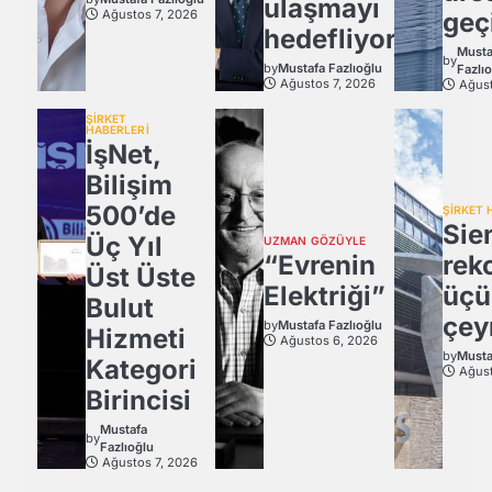
ulaşmayı
Ağustos 7, 2026
geç
hedefliyor
Musta
by
by
Mustafa Fazlıoğlu
Fazlı
Ağustos 7, 2026
Ağust
ŞİRKET
HABERLERİ
İşNet,
Bilişim
500’de
ŞİRKET 
Sie
Üç Yıl
UZMAN GÖZÜYLE
“Evrenin
rek
Üst Üste
Elektriği”
üçü
Bulut
çey
by
Mustafa Fazlıoğlu
Hizmeti
Ağustos 6, 2026
by
Musta
Kategori
Ağust
Birincisi
Mustafa
by
Fazlıoğlu
Ağustos 7, 2026