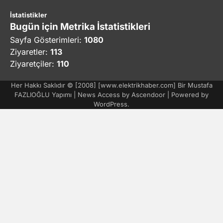
İstatistikler
Bugün için Metrika İstatistikleri
Sayfa Gösterimleri:
1080
Ziyaretler:
113
Ziyaretçiler:
110
Her Hakkı Saklıdır © [2008] [www.elektrikhaber.com] Bir Mustafa
FAZLIOĞLU Yapımı | News Access by
Ascendoor
| Powered by
WordPress
.