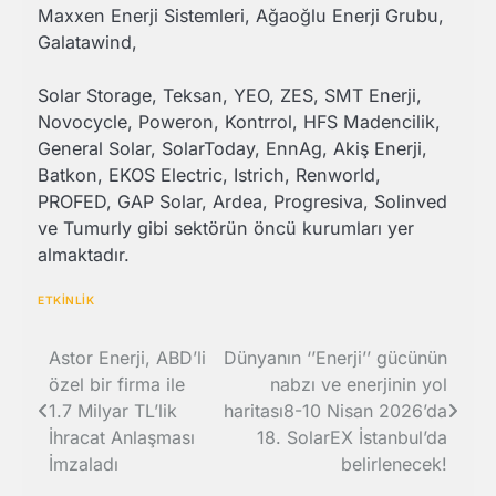
Maxxen Enerji Sistemleri, Ağaoğlu Enerji Grubu,
Galatawind,
Solar Storage, Teksan, YEO, ZES, SMT Enerji,
Novocycle, Poweron, Kontrrol, HFS Madencilik,
General Solar, SolarToday, EnnAg, Akiş Enerji,
Batkon, EKOS Electric, Istrich, Renworld,
PROFED, GAP Solar, Ardea, Progresiva, Solinved
ve Tumurly gibi sektörün öncü kurumları yer
almaktadır.
ETKİNLİK
Yazı
Astor Enerji, ABD’li
Dünyanın ‘’Enerji’’ gücünün
özel bir firma ile
nabzı ve enerjinin yol
gezinmesi
1.7 Milyar TL’lik
haritası8-10 Nisan 2026’da
İhracat Anlaşması
18. SolarEX İstanbul’da
İmzaladı
belirlenecek!