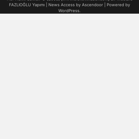
FAZLIOĞLU Yapımı | News Access by
Ascendoor
| Powered by
WordPress
.