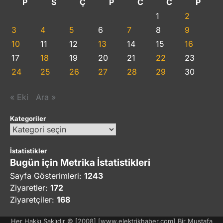
P
S
Ç
P
C
C
P
1
2
3
4
5
6
7
8
9
10
11
12
13
14
15
16
17
18
19
20
21
22
23
24
25
26
27
28
29
30
« Eki
Ara »
Kategoriler
Kategoriler
İstatistikler
Bugün için Metrika İstatistikleri
Sayfa Gösterimleri:
1243
Ziyaretler:
172
Ziyaretçiler:
168
Her Hakkı Saklıdır © [2008] [www.elektrikhaber.com] Bir Mustafa