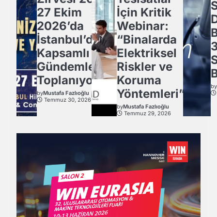
27 Ekim
İçin Kritik
2026’da
Webinar:
İstanbul’da
“Binalarda
3
Kapsamlı
Elektriksel
Gündemle
Riskler ve
B
Toplanıyor.
Koruma
b
Yöntemleri”
by
Mustafa Fazlıoğlu
Temmuz 30, 2026
by
Mustafa Fazlıoğlu
Temmuz 29, 2026