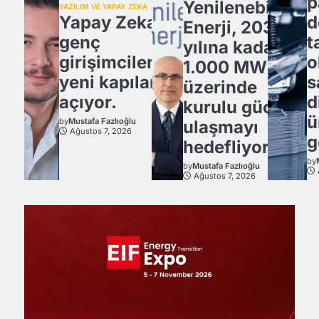
p
Yenilenebilir
YAZILIM VE YAPAY ZEKA
Yapay Zeka,
d
Enerji, 2030
genç
t
yılına kadar
girişimcilere
o
1.000 MW
yeni kapılar
s
üzerinde
açıyor.
d
kurulu güce
ü
by
Mustafa Fazlıoğlu
ulaşmayı
Ağustos 7, 2026
g
hedefliyor
by
by
Mustafa Fazlıoğlu
Ağustos 7, 2026