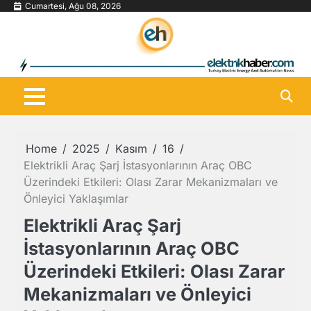
Skip
Cumartesi, Ağu 08, 2026
to
content
Home
2025
Kasım
16
Elektrikli Araç Şarj İstasyonlarının Araç OBC
Üzerindeki Etkileri: Olası Zarar Mekanizmaları ve
Önleyici Yaklaşımlar
Elektrikli Araç Şarj
İstasyonlarının Araç OBC
Üzerindeki Etkileri: Olası Zarar
Mekanizmaları ve Önleyici