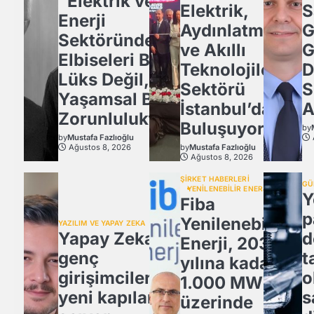
“Elektrik ve
Elektrik,
S
Enerji
Aydınlatma
G
Sektöründe İş
ve Akıllı
G
Elbiseleri Bir
Teknolojiler
D
Lüks Değil,
Sektörü
S
Yaşamsal Bir
İstanbul’da
A
Zorunluluktur
Buluşuyor!
by
by
Mustafa Fazlıoğlu
Ağustos 8, 2026
by
Mustafa Fazlıoğlu
Ağustos 8, 2026
ŞİRKET HABERLERİ
GÜ
YENİLENEBİLİR ENERJİ
Y
Fiba
p
Yenilenebilir
YAZILIM VE YAPAY ZEKA
Yapay Zeka,
d
Enerji, 2030
genç
t
yılına kadar
girişimcilere
o
1.000 MW
yeni kapılar
s
üzerinde