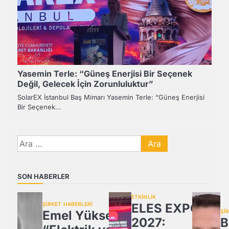
Yasemin Terle: “Güneş Enerjisi Bir Seçenek
Değil, Gelecek İçin Zorunluluktur”
SolarEX İstanbul Baş Mimarı Yasemin Terle: “Güneş Enerjisi
Bir Seçenek…
Arama:
SON HABERLER
ETKİNLİK
ŞİRKET HABERLERİ
ELES EXPO
Emel Yüksel:
Şİ
2027:
B