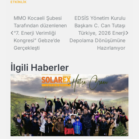
ETKİNLİK
Yazı
MMO Kocaeli Şubesi
EDSİS Yönetim Kurulu
Tarafından düzenlenen
Başkanı C. Can Tutaşı
gezinmesi
“7. Enerji Verimliği
Türkiye, 2026 Enerji
Kongresi” Gebze’de
Depolama Dönüşümüne
Gerçekleşti
Hazırlanıyor
İlgili Haberler