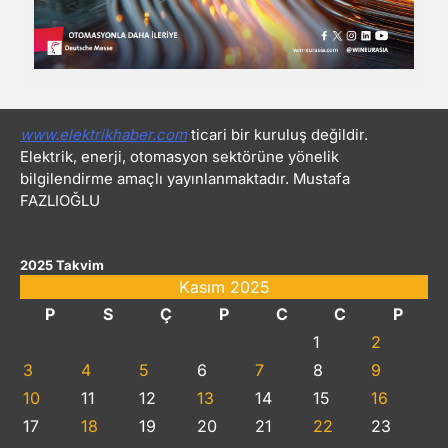
www.elektrikhaber.com
ticari bir kuruluş değildir.
Elektrik, enerji, otomasyon sektörüne yönelik
bilgilendirme amaçlı yayınlanmaktadır. Mustafa
FAZLIOĞLU
2025 Takvim
Kasım 2025
P
S
Ç
P
C
C
P
1
2
3
4
5
6
7
8
9
10
11
12
13
14
15
16
17
18
19
20
21
22
23