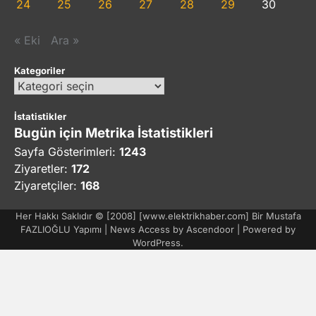
24
25
26
27
28
29
30
« Eki
Ara »
Kategoriler
Kategoriler
İstatistikler
Bugün için Metrika İstatistikleri
Sayfa Gösterimleri:
1243
Ziyaretler:
172
Ziyaretçiler:
168
Her Hakkı Saklıdır © [2008] [www.elektrikhaber.com] Bir Mustafa
FAZLIOĞLU Yapımı | News Access by
Ascendoor
| Powered by
WordPress
.