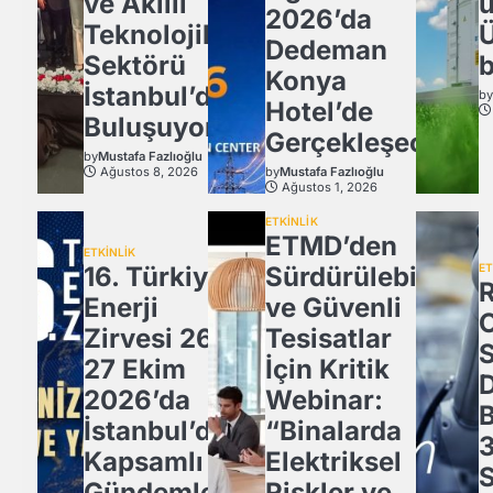
ve Akıllı
u
2026’da
Teknolojiler
Ü
Dedeman
Sektörü
b
Konya
İstanbul’da
b
Hotel’de
Buluşuyor!
Gerçekleşecek
by
Mustafa Fazlıoğlu
Ağustos 8, 2026
by
Mustafa Fazlıoğlu
Ağustos 1, 2026
ETKİNLİK
ETMD’den
ETKİNLİK
16. Türkiye
Sürdürülebilir
ET
Enerji
ve Güvenli
Zirvesi 26-
Tesisatlar
27 Ekim
İçin Kritik
2026’da
Webinar:
İstanbul’da
“Binalarda
3
Kapsamlı
Elektriksel
Gündemle
Riskler ve