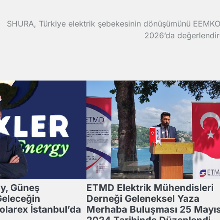
SHURA, Türkiye elektrik şebekesinin dönüşümünü EEMK
2026’da değerlendir
gy, Güneş
ETMD Elektrik Mühendisleri
Geleceğin
Derneği Geleneksel Yaza
larex İstanbul’da
Merhaba Buluşması 25 Mayı