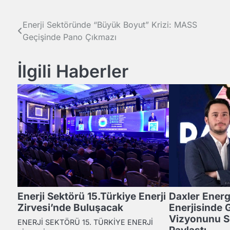
Yazı
Enerji Sektöründe “Büyük Boyut” Krizi: MASS
Geçişinde Pano Çıkmazı
gezinmesi
İlgili Haberler
Enerji Sektörü 15.Türkiye Enerji
Daxler Ener
Zirvesi’nde Buluşacak
Enerjisinde 
Vizyonunu So
ENERJİ SEKTÖRÜ 15. TÜRKİYE ENERJİ