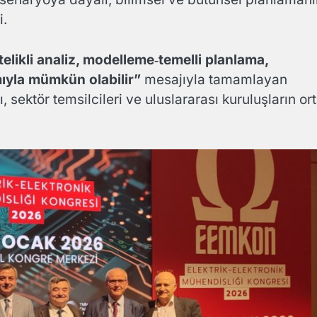
i.
elikli analiz, modelleme
‑temelli planlama,
m
ıyla m
ümk
ün olabilir
”
mesajıyla tamamlayan
, sektör temsilcileri ve uluslararası kuruluşların or