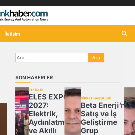
İletişim
Arama:
SON HABERLER
ETKİNLİK
ELES EXPO
ŞİRKET HABERLERİ
2027:
Beta Enerji’nin
Elektrik,
Satış ve İş
Aydınlatma
Geliştirme
ve Akıllı
Grup