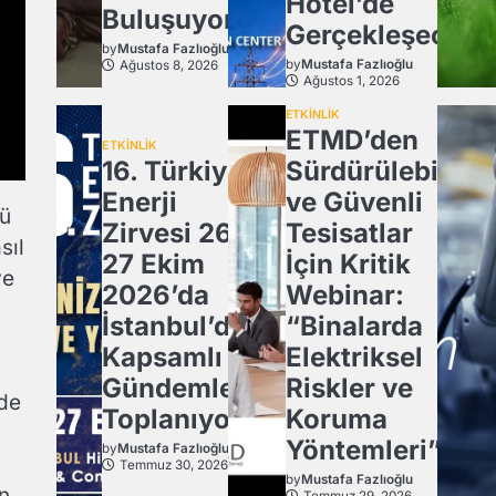
Hotel’de
Buluşuyor!
Gerçekleşecek
by
Mustafa Fazlıoğlu
by
Mustafa Fazlıoğlu
Ağustos 8, 2026
Ağustos 1, 2026
ETKİNLİK
ETMD’den
ETKİNLİK
16. Türkiye
Sürdürülebilir
Enerji
ve Güvenli
ğü
Zirvesi 26-
Tesisatlar
sıl
27 Ekim
İçin Kritik
ve
2026’da
Webinar:
İstanbul’da
“Binalarda
Kapsamlı
Elektriksel
Gündemle
Riskler ve
 de
Toplanıyor.
Koruma
Yöntemleri”
by
Mustafa Fazlıoğlu
Temmuz 30, 2026
by
Mustafa Fazlıoğlu
n
Temmuz 29, 2026