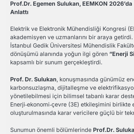
Prof.Dr. Egemen Sulukan, EEMKON 2026’da En
Anlattı
Elektrik ve Elektronik Mühendisliği Kongresi 
akademisyen ve uzmanlarını bir araya getirdi.
İstanbul Gedik Üniversitesi Mühendislik Fakül
dönüşümü alanında yoğun ilgi gören
“Enerji S
kapsamlı bir sunum gerçekleştirdi.
Prof. Dr. Sulukan
, konuşmasında günümüz ener
karbonsuzlaşma, dijitalleşme ve elektrifikasy
yönetilebilmesi için bilimsel tabanlı karar deste
Enerji‑ekonomi‑çevre (3E) etkileşimini birlikte e
oluşturulmasında karar vericilere güçlü bir tek
Sunumun önemli bölümlerinde
Prof.Dr. Suluk