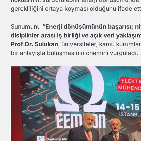
gerekliliğini ortaya koyması olduğunu ifade ett
Sunumunu
“Enerji dönüşümünün başarısı; nit
disiplinler aras
ı i
ş birli
ği ve a
çık veri yakla
şı
Prof.Dr. Sulukan
, üniversiteler, kamu kurumları
bir anlayışta buluşmasının önemini vurguladı.