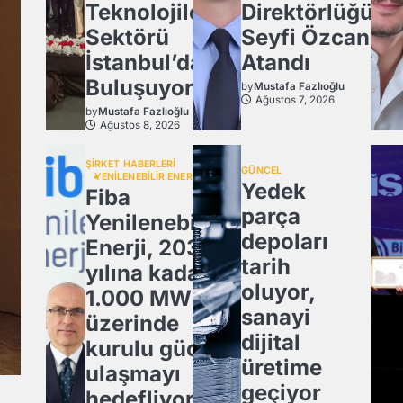
Teknolojiler
Direktörlüğü’n
Sektörü
Seyfi Özcan
İstanbul’da
Atandı
Buluşuyor!
by
Mustafa Fazlıoğlu
Ağustos 7, 2026
by
Mustafa Fazlıoğlu
Ağustos 8, 2026
ŞİRKET HABERLERİ
GÜNCEL
YENİLENEBİLİR ENERJİ
Yedek
Fiba
parça
Yenilenebilir
depoları
Enerji, 2030
tarih
yılına kadar
oluyor,
1.000 MW
sanayi
üzerinde
dijital
kurulu güce
üretime
ulaşmayı
geçiyor
hedefliyor