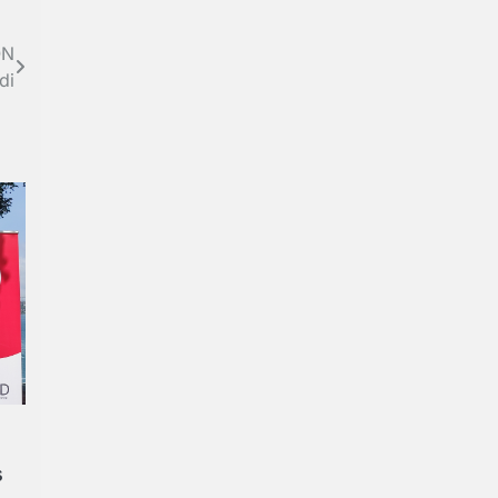
ON
di
s