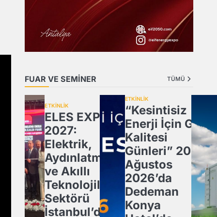
FUAR VE SEMİNER
TÜMÜ
ETKİNLİK
ETKİNLİK
“Kesintisiz
ELES EXPO
Enerji İçin Güç
2027:
Kalitesi
Elektrik,
Günleri” 20
Aydınlatma
Ağustos
ve Akıllı
2026’da
Teknolojiler
Dedeman
Sektörü
Konya
İstanbul’da