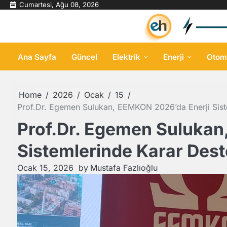
Skip
Cumartesi, Ağu 08, 2026
to
content
Ana Sayfa
Güncel
Elektrik
Enerji
Otom
Home
2026
Ocak
15
Prof.Dr. Egemen Sulukan, EEMKON 2026’da Enerji Sistem
Prof.Dr. Egemen Sulukan
Sistemlerinde Karar Deste
Ocak 15, 2026
by
Mustafa Fazlıoğlu