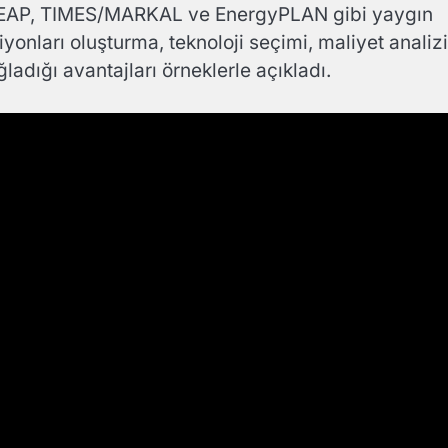
ı. LEAP, TIMES/MARKAL ve EnergyPLAN gibi yaygın
yonları oluşturma, teknoloji seçimi, maliyet analizi
ladığı avantajları örneklerle açıkladı.