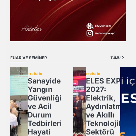
FUAR VE SEMİNER
TÜMÜ
ETKİNLİK
ETKİNLİK
Sanayide
ELES EXPO
Yangın
2027:
Güvenliği
Elektrik,
ve Acil
Aydınlatma
Durum
ve Akıllı
Tedbirleri
Teknolojiler
Hayati
Sektörü