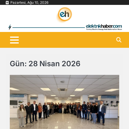
Skip
Pazartesi, Ağu 10, 2026
to
content
Gün:
28 Nisan 2026