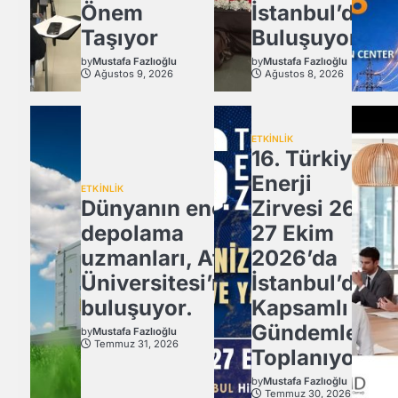
Önem
İstanbul’da
Taşıyor
Buluşuyor!
by
Mustafa Fazlıoğlu
by
Mustafa Fazlıoğlu
Ağustos 9, 2026
Ağustos 8, 2026
ETKİNLİK
16. Türkiye
Enerji
ETKİNLİK
Dünyanın enerji
Zirvesi 26-
depolama
27 Ekim
uzmanları, Atlas
2026’da
Üniversitesi’nde
İstanbul’da
buluşuyor.
Kapsamlı
Gündemle
by
Mustafa Fazlıoğlu
Temmuz 31, 2026
Toplanıyor.
by
Mustafa Fazlıoğlu
Temmuz 30, 2026