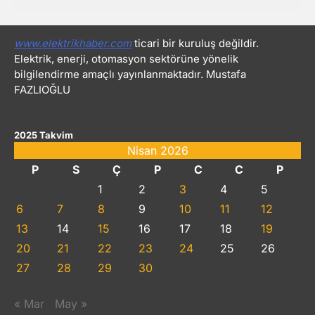
www.elektrikhaber.com
ticari bir kuruluş değildir.
Elektrik, enerji, otomasyon sektörüne yönelik
bilgilendirme amaçlı yayınlanmaktadır. Mustafa
FAZLIOĞLU
2025 Takvim
Nisan 2026
P
S
Ç
P
C
C
P
1
2
3
4
5
6
7
8
9
10
11
12
13
14
15
16
17
18
19
20
21
22
23
24
25
26
27
28
29
30
« Mar
May »