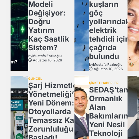
Modeli
kuşların
Değişiyor:
göç
Doğru
yollarındaki
Yatırım
elektrik
Kaç Saatlik
tehdidi için
Sistem?
çağrıda
bulundu
by
Mustafa Fazlıoğlu
Ağustos 10, 2026
by
Mustafa Fazlıoğlu
Ağustos 10, 2026
GÜNCEL
Şarj Hizmetleri
ŞİRKET HABERLERİ
SEDAŞ’tan
Yönetmeliği’nde
Ormanlık
Yeni Dönem:
Alan
Otoyollarda
Bakımlarında
Temassız Kart
Yeni Nesil
Zorunluluğu
Teknoloji
Başladı!