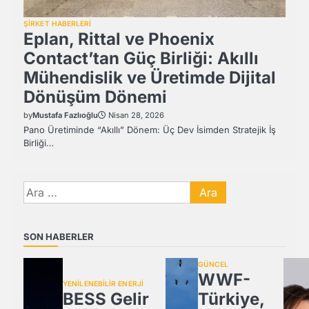
ŞİRKET HABERLERİ
Eplan, Rittal ve Phoenix
Contact’tan Güç Birliği: Akıllı
Mühendislik ve Üretimde Dijital
Dönüşüm Dönemi
by
Mustafa Fazlıoğlu
Nisan 28, 2026
Pano Üretiminde “Akıllı” Dönem: Üç Dev İsimden Stratejik İş
Birliği…
Arama:
SON HABERLER
GÜNCEL
WWF-
YENİLENEBİLİR ENERJİ
BESS Gelir
Türkiye,