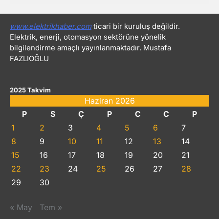
www.elektrikhaber.com
ticari bir kuruluş değildir.
Elektrik, enerji, otomasyon sektörüne yönelik
bilgilendirme amaçlı yayınlanmaktadır. Mustafa
FAZLIOĞLU
2025 Takvim
Haziran 2026
P
S
Ç
P
C
C
P
1
2
3
4
5
6
7
8
9
10
11
12
13
14
15
16
17
18
19
20
21
22
23
24
25
26
27
28
29
30
« May
Tem »