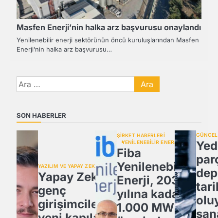
Masfen Enerji’nin halka arz başvurusu onaylandı
Yenilenebilir enerji sektörünün öncü kuruluşlarından Masfen
Enerji’nin halka arz başvurusu…
Arama:
SON HABERLER
GÜNCEL
ŞİRKET HABERLERİ
Yed
YENİLENEBİLİR ENERJİ
Fiba
par
Yenilenebilir
YAZILIM VE YAPAY ZEKA
dep
Yapay Zeka,
Enerji, 2030
tari
genç
yılına kadar
olu
girişimcilere
1.000 MW
san
yeni kapılar