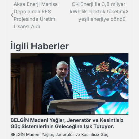
Yazı
Aksa Enerji Manisa
CK Enerji ile 3,8 milyar
Depolamalı RES
kWh’lik elektrik tüketimi
gezinmesi
Projesinde Üretim
yeşil enerjiye döndü
Lisansı Aldı
İlgili Haberler
BELGİN Madeni Yağlar, Jeneratör ve Kesintisiz
Güç Sistemlerinin Geleceğine Işık Tutuyor.
BELGİN Madeni Yağlar, Jeneratör ve Kesintisiz Güç