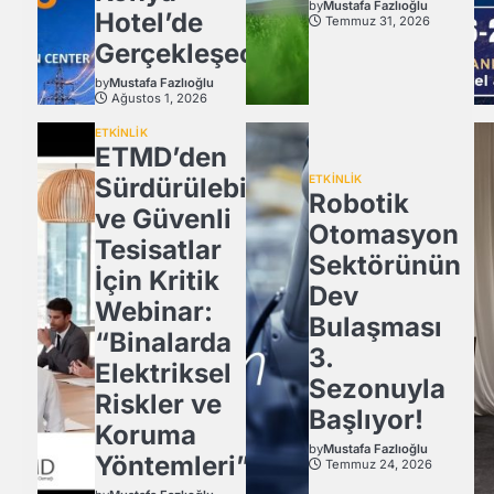
by
Mustafa Fazlıoğlu
Hotel’de
Temmuz 31, 2026
Gerçekleşecek
by
Mustafa Fazlıoğlu
Ağustos 1, 2026
ETKİNLİK
ETMD’den
Sürdürülebilir
ETKİNLİK
Robotik
ve Güvenli
Otomasyon
Tesisatlar
Sektörünün
İçin Kritik
Dev
Webinar:
Bulaşması
“Binalarda
3.
Elektriksel
Sezonuyla
Riskler ve
Başlıyor!
Koruma
by
Mustafa Fazlıoğlu
Yöntemleri”
Temmuz 24, 2026