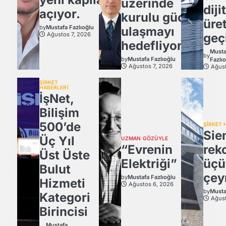
üzerinde
diji
açıyor.
kurulu güce
üre
by
Mustafa Fazlıoğlu
ulaşmayı
Ağustos 7, 2026
geç
hedefliyor
Musta
by
by
Mustafa Fazlıoğlu
Fazlı
Ağustos 7, 2026
Ağust
ŞİRKET
HABERLERİ
İşNet,
Bilişim
500’de
ŞİRKET 
Sie
Üç Yıl
UZMAN GÖZÜYLE
“Evrenin
rek
Üst Üste
Elektriği”
üçü
Bulut
çey
by
Mustafa Fazlıoğlu
Hizmeti
Ağustos 6, 2026
by
Musta
Kategori
Ağust
Birincisi
Mustafa