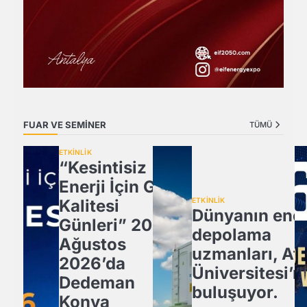
FUAR VE SEMİNER
TÜMÜ
ETKİNLİK
“Kesintisiz
Enerji İçin Güç
Kalitesi
ETKİNLİK
Dünyanın ener
Günleri” 20
depolama
Ağustos
uzmanları, Atl
2026’da
Üniversitesi’n
Dedeman
buluşuyor.
Konya