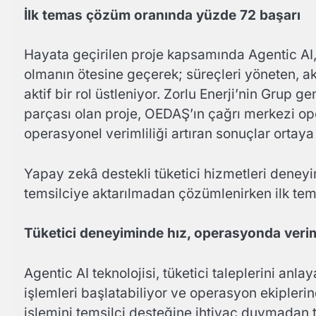
İlk temas çözüm oranında yüzde 72 başarı
Hayata geçirilen proje kapsamında Agentic AI, y
olmanın ötesine geçerek; süreçleri yöneten, ak
aktif bir rol üstleniyor. Zorlu Enerji’nin Grup g
parçası olan proje, OEDAŞ’ın çağrı merkezi o
operasyonel verimliliği artıran sonuçlar ortay
Yapay zekâ destekli tüketici hizmetleri deneyi
temsilciye aktarılmadan çözümlenirken ilk te
Tüketici deneyiminde hız, operasyonda verim
Agentic AI teknolojisi, tüketici taleplerini anlay
işlemleri başlatabiliyor ve operasyon ekiplerin
işlemini temsilci desteğine ihtiyaç duymadan 