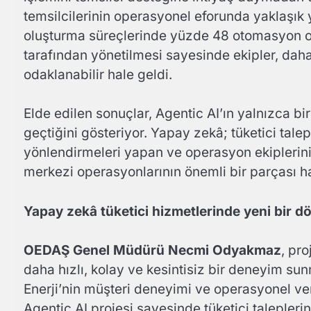
temsilcilerinin operasyonel eforunda yaklaşık y
oluşturma süreçlerinde yüzde 48 otomasyon or
tarafından yönetilmesi sayesinde ekipler, daha
odaklanabilir hale geldi.
Elde edilen sonuçlar, Agentic AI’ın yalnızca bi
geçtiğini gösteriyor. Yapay zekâ; tüketici talep
yönlendirmeleri yapan ve operasyon ekiplerini
merkezi operasyonlarının önemli bir parçası ha
Yapay zekâ tüketici hizmetlerinde yeni bir d
OEDAŞ Genel Müdürü Necmi Odyakmaz
, pr
daha hızlı, kolay ve kesintisiz bir deneyim sun
Enerji’nin müşteri deneyimi ve operasyonel veri
Agentic AI projesi sayesinde tüketici taleplerin