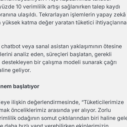
üzde 10 verimlilik artışı sağlanırken talep kaydı
anına ulaşıldı. Tekrarlayan işlemlerin yapay zekâ
 yüksek katma değer yaratan tüketici ihtiyaçlarına
r chatbot veya sanal asistan yaklaşımının ötesine
lerini analiz eden, süreçleri başlatan, gerekli
 destekleyen bir çalışma modeli sunarak çağrı
line geliyor.
önem başlatıyor
ojeye ilişkin değerlendirmesinde, “Tüketicilerimize
mak önceliklerimiz arasında yer alıyor. Zorlu
mlilik odağının somut çıktılarından biri haline gel
e daha hızlı yanıt verebilirken ekiplerimizin