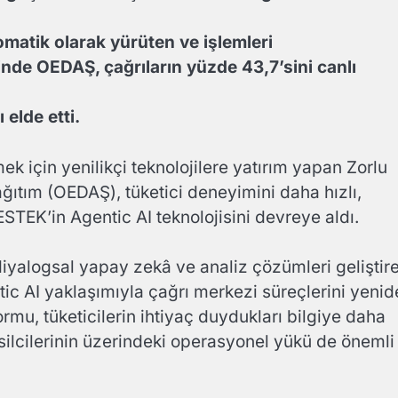
otomatik olarak yürüten ve işlemleri
nde OEDAŞ, çağrıların yüzde 43,7’sini canlı
elde etti.
ek için yenilikçi teknolojilere yatırım yapan Zorlu
ağıtım (OEDAŞ), tüketici deneyimini daha hızlı,
STEK’in Agentic AI teknolojisini devreye aldı.
a diyalogsal yapay zekâ ve analiz çözümleri geliştir
ic AI yaklaşımıyla çağrı merkezi süreçlerini yenid
formu, tüketicilerin ihtiyaç duydukları bilgiye daha
silcilerinin üzerindeki operasyonel yükü de önemli