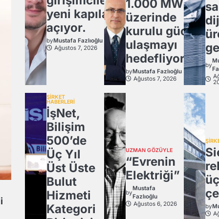
girişimcilere
1.000 MW
sa
yeni kapılar
üzerinde
dij
açıyor.
kurulu güce
ür
by
Mustafa Fazlıoğlu
ulaşmayı
ge
Ağustos 7, 2026
hedefliyor
Mu
by
Fa
by
Mustafa Fazlıoğlu
Ağ
Ağustos 7, 2026
2
ŞİRKET
HABERLERİ
İşNet,
Bilişim
500’de
ŞİRK
Si
Üç Yıl
UZMAN GÖZÜYLE
“Evrenin
re
Üst Üste
Elektriği”
ü
Bulut
Mustafa
çe
Hizmeti
by
Fazlıoğlu
i
Ağustos 6, 2026
Kategori
by
Mu
Ağ