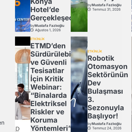
Konya
by
Mustafa Fazlıoğlu
Hotel’de
Temmuz 31, 2026
Gerçekleşecek
by
Mustafa Fazlıoğlu
Ağustos 1, 2026
ETKİNLİK
ETMD’den
ETKİNLİK
Sürdürülebilir
Robotik
ve Güvenli
Otomasyon
Tesisatlar
Sektörünün
İçin Kritik
Dev
Webinar:
Bulaşması
“Binalarda
3.
Elektriksel
Sezonuyla
Riskler ve
Başlıyor!
Koruma
en
by
Mustafa Fazlıoğlu
Yöntemleri”
Temmuz 24, 2026