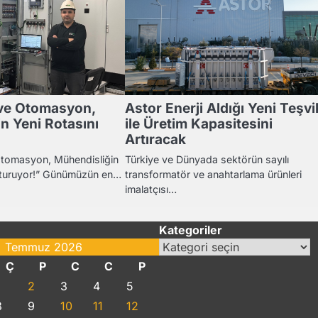
ve Otomasyon,
Astor Enerji Aldığı Yeni Teşvi
n Yeni Rotasını
ile Üretim Kapasitesini
Artıracak
tomasyon, Mühendisliğin
Türkiye ve Dünyada sektörün sayılı
uşturuyor!” Günümüzün en…
transformatör ve anahtarlama ürünleri
imalatçısı…
Kategoriler
Kategoriler
Temmuz 2026
Ç
P
C
C
P
2
3
4
5
8
9
10
11
12