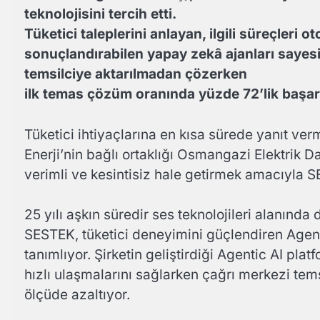
teknolojisini tercih etti.
Tüketici taleplerini anlayan, ilgili süreçleri 
sonuçlandırabilen yapay zekâ ajanları sayesi
temsilciye aktarılmadan çözerken
ilk temas çözüm oranında yüzde 72’lik başarı 
Tüketici ihtiyaçlarına en kısa sürede yanıt verm
Enerji’nin bağlı ortaklığı Osmangazi Elektrik D
verimli ve kesintisiz hale getirmek amacıyla SE
25 yılı aşkın süredir ses teknolojileri alanınd
SESTEK, tüketici deneyimini güçlendiren Agent
tanımlıyor. Şirketin geliştirdiği Agentic AI plat
hızlı ulaşmalarını sağlarken çağrı merkezi tem
ölçüde azaltıyor.