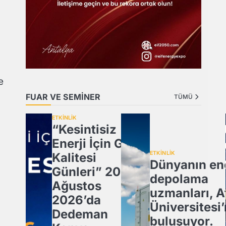
n
e
FUAR VE SEMİNER
TÜMÜ
ETKİNLİK
“Kesintisiz
Enerji İçin Güç
ETKİNLİK
Kalitesi
Dünyanın ene
Günleri” 20
depolama
Ağustos
uzmanları, A
2026’da
Üniversitesi
Dedeman
buluşuyor.