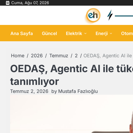
Skip
Cuma, Ağu 07, 2026
to
content
Ana Sayfa
Güncel
Elektrik
Enerji
Otom
Home
2026
Temmuz
2
OEDAŞ, Agentic AI ile 
OEDAŞ, Agentic AI ile tük
tanımlıyor
Temmuz 2, 2026
by
Mustafa Fazlıoğlu