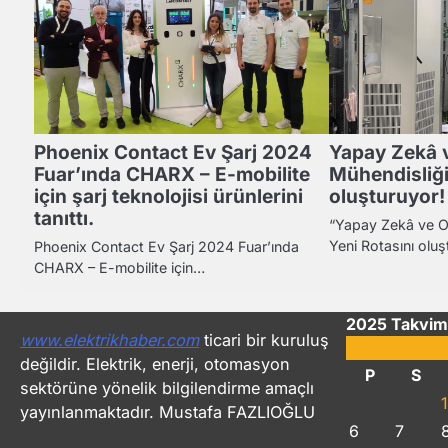
Phoenix Contact Ev Şarj 2024
Yapay Zekâ 
Fuar’ında CHARX – E-mobilite
Mühendisliği
için şarj teknolojisi ürünlerini
oluşturuyor!
tanıttı.
“Yapay Zekâ ve O
Yeni Rotasını ol
Phoenix Contact Ev Şarj 2024 Fuar’ında
CHARX – E-mobilite için…
2025 Takvim
www.elektrikhaber.com
ticari bir kuruluş
değildir. Elektrik, enerji, otomasyon
P
S
sektörüne yönelik bilgilendirme amaçlı
1
yayınlanmaktadır. Mustafa FAZLIOĞLU
6
7