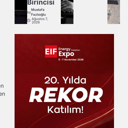
Birincisi
Mustafa
by
Fazlıoğlu
Ağustos 7,
2026
en
en