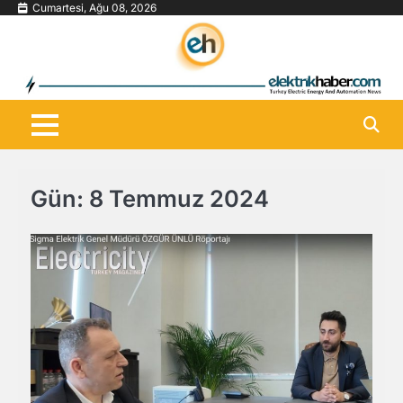
Skip
Cumartesi, Ağu 08, 2026
to
content
Gün:
8 Temmuz 2024