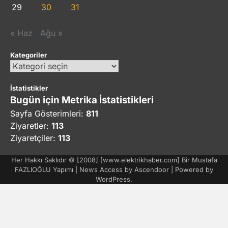
29
30
31
« Haz
Ağu »
Kategoriler
Kategoriler
İstatistikler
Bugün için Metrika İstatistikleri
Sayfa Gösterimleri:
811
Ziyaretler:
113
Ziyaretçiler:
113
Her Hakkı Saklıdır © [2008] [www.elektrikhaber.com] Bir Mustafa
FAZLIOĞLU Yapımı | News Access by
Ascendoor
| Powered by
WordPress
.