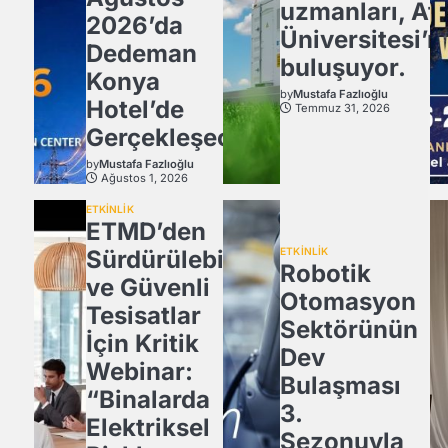
uzmanları, Atl
2026’da
Üniversitesi’n
Dedeman
buluşuyor.
Konya
by
Mustafa Fazlıoğlu
Hotel’de
Temmuz 31, 2026
Gerçekleşecek
by
Mustafa Fazlıoğlu
Ağustos 1, 2026
ETKİNLİK
ETMD’den
Sürdürülebilir
ETKİNLİK
Robotik
ve Güvenli
Otomasyon
Tesisatlar
Sektörünün
İçin Kritik
Dev
Webinar:
Bulaşması
“Binalarda
3.
Elektriksel
Sezonuyla