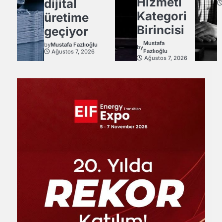
Hizmeti
dijital
Kategori
üretime
Birincisi
geçiyor
Mustafa
by
Mustafa Fazlıoğlu
by
Fazlıoğlu
Ağustos 7, 2026
Ağustos 7, 2026