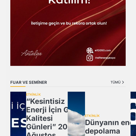
FUAR VE SEMİNER
TÜMÜ
ETKİNLİK
“Kesintisiz
Enerji İçin Güç
Kalitesi
ETKİNLİK
Dünyanın ener
Günleri” 20
depolama
Ağustos