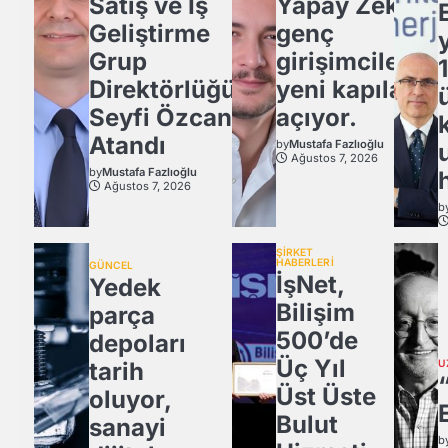
Satış ve İş
Yapay Zeka,
Geliştirme
genç
Grup
girişimcilere
Direktörlüğü’ne
yeni kapılar
Seyfi Özcan
açıyor.
Atandı
by
Mustafa Fazlıoğlu
Ağustos 7, 2026
by
Mustafa Fazlıoğlu
Ağustos 7, 2026
b
ŞİRKET
HABERLERİ
GÜNCEL
İşNet,
Yedek
Bilişim
parça
500’de
depoları
Üç Yıl
tarih
U
Üst Üste
oluyor,
Bulut
sanayi
b