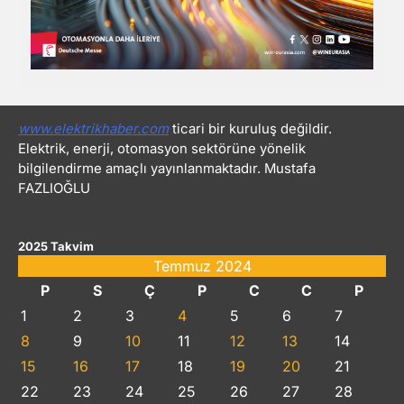
www.elektrikhaber.com
ticari bir kuruluş değildir.
Elektrik, enerji, otomasyon sektörüne yönelik
bilgilendirme amaçlı yayınlanmaktadır. Mustafa
FAZLIOĞLU
2025 Takvim
Temmuz 2024
P
S
Ç
P
C
C
P
1
2
3
4
5
6
7
8
9
10
11
12
13
14
15
16
17
18
19
20
21
22
23
24
25
26
27
28