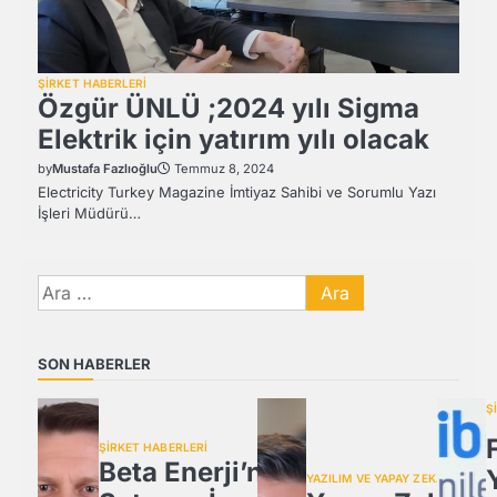
ŞİRKET HABERLERİ
Özgür ÜNLÜ ;2024 yılı Sigma
Elektrik için yatırım yılı olacak
by
Mustafa Fazlıoğlu
Temmuz 8, 2024
Electricity Turkey Magazine İmtiyaz Sahibi ve Sorumlu Yazı
İşleri Müdürü…
Arama:
SON HABERLER
Ş
ŞİRKET HABERLERİ
Beta Enerji’nin
YAZILIM VE YAPAY ZEKA