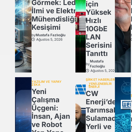
Görmek: Ledün
için
İlmi ve Elektrik
Yüksek
Mühendisliğinin
Hızlı
Kesişimi
10GbE
LAN
by
Mustafa Fazlıoğlu
Ağustos 5, 2026
Serisini
Tanıttı
Mustafa
by
Fazlıoğlu
Ağustos 5, 2026
ŞİRKET HABERLERİ
YAZILIM VE YAPAY
YENİLENEBİLİR
ZEKA
ENERJİ
Yeni
CW
Çalışma
Enerji’den
Üçgeni:
Tarımsal
İnsan, Ajan
Sulamada
ve Robot
Yerli ve