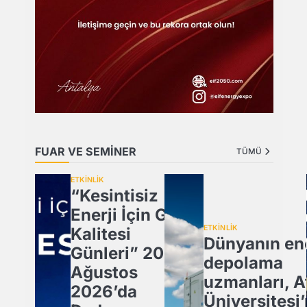
FUAR VE SEMİNER
TÜMÜ
ETKİNLİK
“Kesintisiz
Enerji İçin Güç
ETKİNLİK
Kalitesi
Dünyanın ene
Günleri” 20
depolama
Ağustos
uzmanları, A
2026’da
Üniversitesi