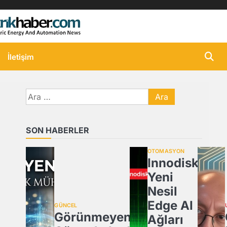
İletişim
Arama:
SON HABERLER
OTOMASYON
Innodisk,
Yeni
Nesil
Edge AI
GÜNCEL
Görünmeyeni
Ağları