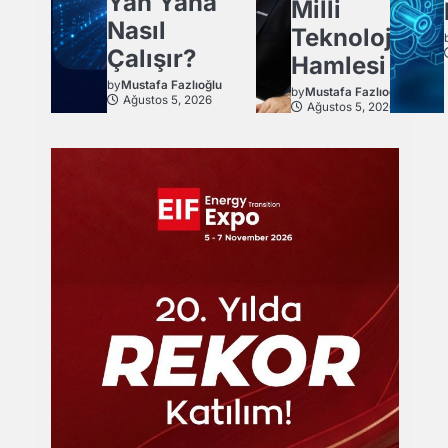
Yan Yana
Milli
Nasıl
Teknoloji
Çalışır?
Hamlesi
by
Mustafa Fazlıoğlu
by
Mustafa Fazlıoğlu
Ağustos 5, 2026
Ağustos 5, 2026