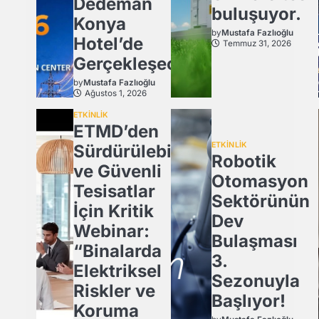
Dedeman
buluşuyor.
Konya
by
Mustafa Fazlıoğlu
Hotel’de
Temmuz 31, 2026
Gerçekleşecek
by
Mustafa Fazlıoğlu
Ağustos 1, 2026
ETKİNLİK
ETMD’den
ETKİNLİK
Sürdürülebilir
Robotik
ve Güvenli
Otomasyon
Tesisatlar
Sektörünün
İçin Kritik
Dev
Webinar:
Bulaşması
“Binalarda
3.
Elektriksel
Sezonuyla
Riskler ve
Başlıyor!
Koruma