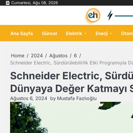
Skip
Cumartesi, Ağu 08, 2026
to
content
Ana Sayfa
Güncel
Elektrik
Enerji
Otom
Home
2024
Ağustos
6
Schneider Electric, Sürdürülebilirlik Etki Programıyl
Schneider Electric, Sürdü
Dünyaya Değer Katmayı 
Ağustos 6, 2024
by
Mustafa Fazlıoğlu