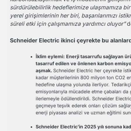
sürdürülebilirlik hedeflerimize ulaşmamıza bir
yerel girişimlerinin her biri, başarılarımızı isti
süreli etki için çalışmamıza yardımcı oluyor”
d
Schneider Electric ikinci çeyrekte bu alanla
İklim eylemi:
Enerji tasarrufu sağlayan ür
tasarruf edilen ve önlenen karbon emisyo
aşmak.
Schneider Electric her çeyrekte ist
kadar müşterilerinin 800 milyon ton CO2 
hedefine ulaşma yolunda ilerliyor. Tedarikç
emisyonlarıyla mücadele etme çabaları da g
ilerlemeyle ödüllendirildi. Schneider Electri
geçmeye teşvik ederek onları çözüm sağlayıc
enerji piyasası analizi ve uzman eğitimi su
Schneider Electric’in 2025 yılı sonuna kad