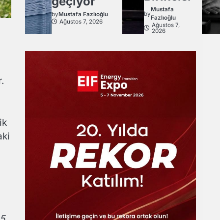
geçiyor
Mustafa
by
by
Mustafa Fazlıoğlu
Fazlıoğlu
Ağustos 7, 2026
Ağustos 7,
2026
.
ik
aki
25