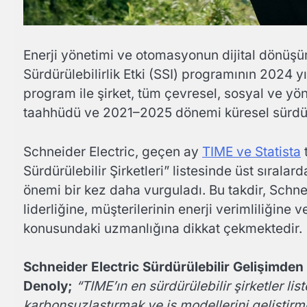
Enerji yönetimi ve otomasyonun dijital dönüşü
Sürdürülebilirlik Etki (SSI) programının 2024 y
program ile şirket, tüm çevresel, sosyal ve yö
taahhüdü ve 2021–2025 dönemi küresel sürdürül
Schneider Electric, geçen ay
TIME ve Statista
Sürdürülebilir Şirketleri” listesinde üst sıralard
önemi bir kez daha vurguladı. Bu takdir, Schne
liderliğine, müşterilerinin enerji verimliliğin
konusundaki uzmanlığına dikkat çekmektedir.
Schneider Electric Sürdürülebilir Gelişimde
Denoly;
“TIME’ın en sürdürülebilir şirketler li
karbonsuzlaştırmak ve iş modellerini geliştirm