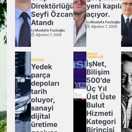
Direktörlüğü’ne
yeni kapılar
Seyfi Özcan
açıyor.
Atandı
by
Mustafa Fazlıoğlu
Ağustos 7, 2026
by
Mustafa Fazlıoğlu
Ağustos 7, 2026
ŞİRKET
HABERLERİ
GÜNCEL
İşNet,
Yedek
Bilişim
parça
500’de
depoları
Üç Yıl
tarih
Üst Üste
oluyor,
Bulut
sanayi
Hizmeti
dijital
Kategori
üretime
Birincisi