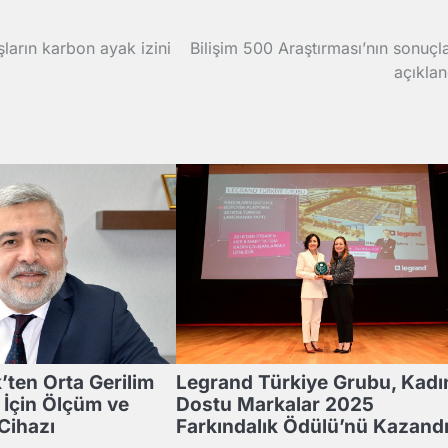
ların karbon ayak izini
Bilişim 500 Araştırması’nın sonuçla
açıklan
k’ten Orta Gerilim
Legrand Türkiye Grubu, Kadı
ı İçin Ölçüm ve
Dostu Markalar 2025
Cihazı
Farkındalık Ödülü’nü Kazand