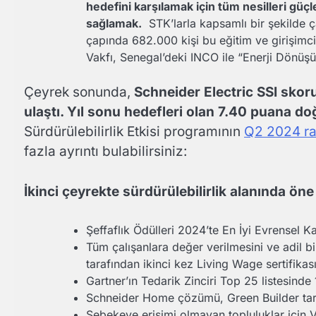
hedefini karşılamak için tüm nesilleri güç
sağlamak.
STK’larla kapsamlı bir şekilde ça
çapında 682.000 kişi bu eğitim ve girişimci
Vakfı, Senegal’deki INCO ile “Enerji Dönüş
Çeyrek sonunda,
Schneider Electric SSI skor
ulaştı. Yıl sonu hedefleri olan 7.40 puana do
Sürdürülebilirlik Etkisi programının
Q2 2024 r
fazla ayrıntı bulabilirsiniz:
İkinci çeyrekte sürdürülebilirlik alanında ön
Şeffaflık Ödülleri 2024’te En İyi Evrensel K
Tüm çalışanlara değer verilmesini ve adil bi
tarafından ikinci kez Living Wage sertifikası 
Gartner’ın Tedarik Zinciri Top 25 listesinde 1
Schneider Home çözümü, Green Builder taraf
Şebekeye erişimi olmayan topluluklar için Vi