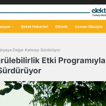
asyon
Şirket Haberleri
Etkinlik
Uzman Gözüyle
a Dünyaya Değer Katmayı Sürdürüyor
rülebilirlik Etki Programıyla
Sürdürüyor