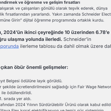
lendirmek ve öğrenme ve gelişim fırsatları
lışarak ve çalışanları gönüllü olarak teşvik ederek, dünya
lik fırsatlarından yararlandı. Yakın zamanda Schneider Elect
ümüne Girin” dijital öğrenme programında ortaklık kurdu.
u, 2024’ün ikinci çeyreğinde 10 üzerinden 6.78’e
ğru ulaşma yolunda ilerledi.
Schneider’in
aporunda
ilerleme tablosu da dahil olmak üzere da
e çıkan öbür önemli gelişmeler:
ayıt Belgesi ödülüne layık görüldü.
r şekilde ücretlendirilmesini sağladığı için Fair Wage Netwo
ile ödüllendirildi.
. sırada yer aldı.
ından 2024 Yılının Sürdürülebilir Ürünü olarak kabul edild
llaya Flex kırsal elektrifikasyon ve temiz güç sisteminin