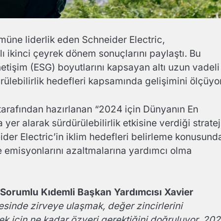
müne liderlik eden Schneider Electric,
ılı ikinci çeyrek dönem sonuçlarını paylaştı. Bu
netişim (ESG) boyutlarını kapsayan altı uzun vadeli
ebilirlik hedefleri kapsamında gelişimini ölçüyor
tarafından hazırlanan “2024 için Dünyanın En
a yer alarak sürdürülebilirlik etkisine verdiği stratej
ider Electric’in iklim hedefleri belirleme konusund
e ve emisyonlarını azaltmalarına yardımcı olma
n Sorumlu Kıdemli Başkan Yardımcısı Xavier
stesinde zirveye ulaşmak, değer zincirlerini
ek için ne kadar özveri gerektiğini doğruluyor. 20