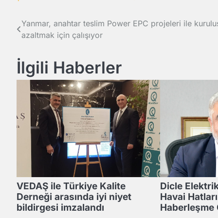
Yazı
Yanmar, anahtar teslim Power EPC projeleri ile kuruluş
azaltmak için çalışıyor
gezinmesi
İlgili Haberler
VEDAŞ ile Türkiye Kalite
Dicle Elektri
Derneği arasında iyi niyet
Havai Hatlar
bildirgesi imzalandı
Haberleşme 