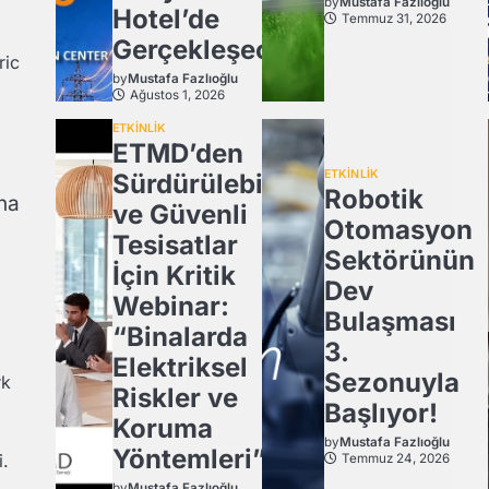
by
Mustafa Fazlıoğlu
Hotel’de
Temmuz 31, 2026
Gerçekleşecek
ric
by
Mustafa Fazlıoğlu
Ağustos 1, 2026
ETKİNLİK
ETMD’den
ETKİNLİK
Sürdürülebilir
Robotik
ha
ve Güvenli
Otomasyon
Tesisatlar
Sektörünün
İçin Kritik
Dev
Webinar:
Bulaşması
“Binalarda
3.
Elektriksel
Sezonuyla
rk
Riskler ve
Başlıyor!
Koruma
by
Mustafa Fazlıoğlu
Yöntemleri”
i.
Temmuz 24, 2026
by
Mustafa Fazlıoğlu