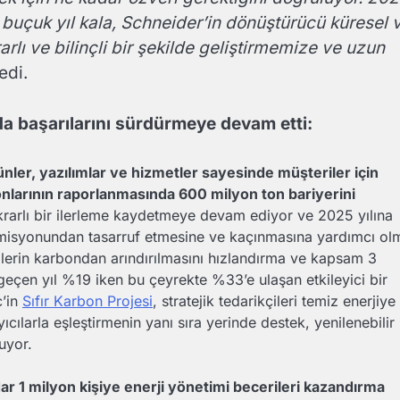
 buçuk yıl kala, Schneider’in dönüştürücü küresel 
krarlı ve bilinçli bir şekilde geliştirmemize ve uzun
edi.
rda başarılarını sürdürmeye devam etti:
ünler, yazılımlar ve hizmetler sayesinde müşteriler için
nlarının raporlanmasında 600 milyon ton bariyerini
ikrarlı bir ilerleme kaydetmeye devam ediyor ve 2025 yılına
emisyonundan tasarruf etmesine ve kaçınmasına yardımcı ol
ilerin karbondan arındırılmasını hızlandırma ve kapsam 3
eçen yıl %19 iken bu çeyrekte %33’e ulaşan etkileyici bir
c’in
Sıfır Karbon Projesi
, stratejik tedarikçileri temiz enerjiye
ılarla eşleştirmenin yanı sıra yerinde destek, yenilenebilir
nuyor.
ar 1 milyon kişiye enerji yönetimi becerileri kazandırma