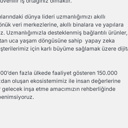
venilir iş ortağınız olmaktır.
larındaki dünya lideri uzmanlığımızı akıllı
önük veri merkezlerine, akıllı binalara ve yapılara
yiz. Uzmanlığımızla desteklenmiş bağlantılı ürünler,
uçtan uca yaşam döngüsüne sahip yapay zeka
şterilerimiz için karlı büyüme sağlamak üzere dijit
100’den fazla ülkede faaliyet gösteren 150.000
zdan oluşan ekosistemimiz ile insan değerlerine
 bir gelecek inşa etme amacımızın rehberliğinde
ı benimsiyoruz.