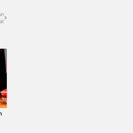
rı
dı
n
ı