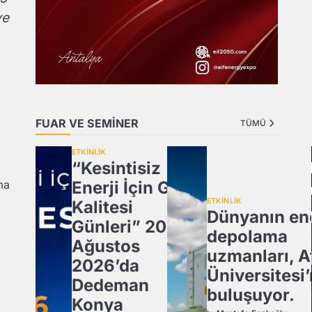
ve
FUAR VE SEMİNER
TÜMÜ
ETKİNLİK
“Kesintisiz
Enerji İçin Güç
ma
ETKİNLİK
Kalitesi
Dünyanın ene
Günleri” 20
depolama
Ağustos
uzmanları, A
2026’da
Üniversitesi
Dedeman
buluşuyor.
Konya