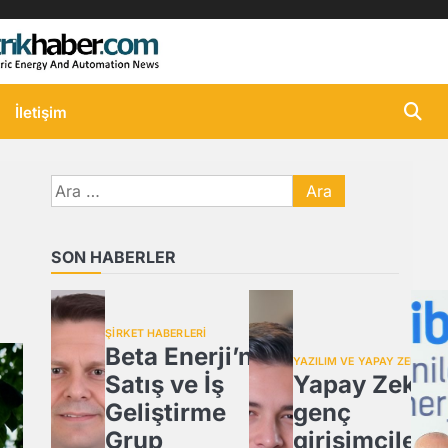
İletişim
Arama:
SON HABERLER
ŞİRKET HABERLERİ
Beta Enerji’nin
YAZILIM VE YAPAY ZEKA
Satış ve İş
Yapay Zeka,
Geliştirme
genç
Grup
girişimcilere