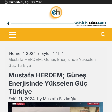
Skip
Cumartesi, Ağu 08, 2026
to
content
Home
2024
Eylül
11
Mustafa HERDEM; Güneş Enerjisinde Yükselen
Güç Türkiye
Mustafa HERDEM; Güneş
Enerjisinde Yükselen Güç
Türkiye
Eylül 11, 2024
by
Mustafa Fazlıoğlu