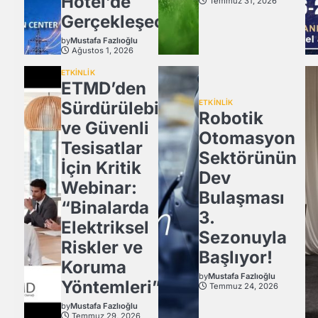
Hotel’de
Temmuz 31, 2026
Gerçekleşecek
by
Mustafa Fazlıoğlu
Ağustos 1, 2026
ETKİNLİK
ETMD’den
Sürdürülebilir
ETKİNLİK
Robotik
ve Güvenli
Otomasyon
Tesisatlar
Sektörünün
İçin Kritik
Dev
Webinar:
Bulaşması
“Binalarda
3.
Elektriksel
Sezonuyla
Riskler ve
Başlıyor!
Koruma
by
Mustafa Fazlıoğlu
Yöntemleri”
Temmuz 24, 2026
by
Mustafa Fazlıoğlu
Temmuz 29, 2026