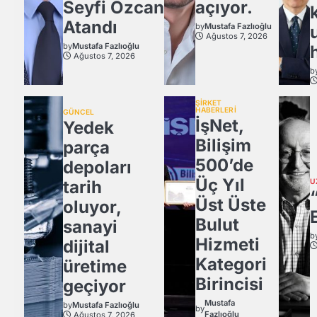
Seyfi Özcan
açıyor.
Atandı
by
Mustafa Fazlıoğlu
Ağustos 7, 2026
by
Mustafa Fazlıoğlu
Ağustos 7, 2026
b
ŞİRKET
HABERLERİ
GÜNCEL
İşNet,
Yedek
Bilişim
parça
500’de
depoları
Üç Yıl
tarih
U
Üst Üste
oluyor,
Bulut
sanayi
b
Hizmeti
dijital
Kategori
üretime
Birincisi
geçiyor
Mustafa
by
Mustafa Fazlıoğlu
by
Fazlıoğlu
Ağustos 7, 2026