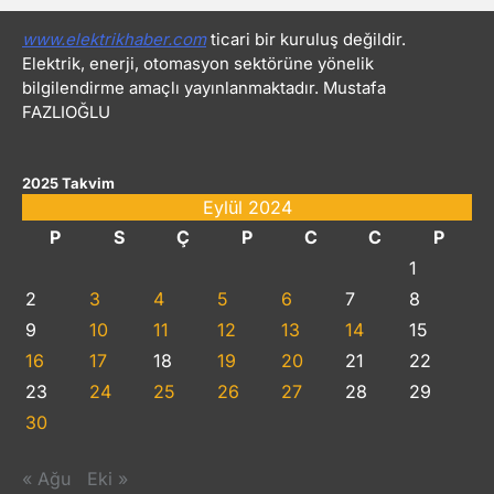
www.elektrikhaber.com
ticari bir kuruluş değildir.
Elektrik, enerji, otomasyon sektörüne yönelik
bilgilendirme amaçlı yayınlanmaktadır. Mustafa
FAZLIOĞLU
2025 Takvim
Eylül 2024
P
S
Ç
P
C
C
P
1
2
3
4
5
6
7
8
9
10
11
12
13
14
15
16
17
18
19
20
21
22
23
24
25
26
27
28
29
30
« Ağu
Eki »