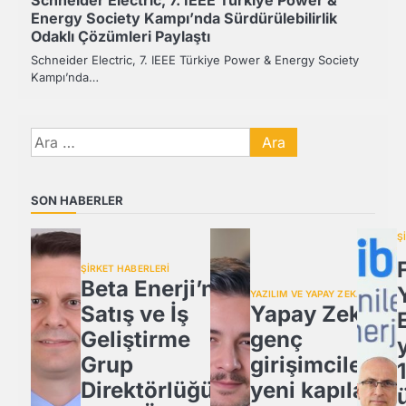
Energy Society Kampı’nda Sürdürülebilirlik
Odaklı Çözümleri Paylaştı
Schneider Electric, 7. IEEE Türkiye Power & Energy Society
Kampı’nda…
Arama:
SON HABERLER
Ş
ŞİRKET HABERLERİ
Beta Enerji’nin
YAZILIM VE YAPAY ZEKA
Satış ve İş
Yapay Zeka,
Geliştirme
genç
Grup
girişimcilere
Direktörlüğü’ne
yeni kapılar