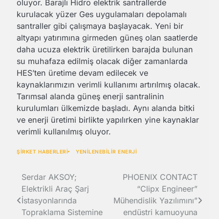
oluyor. Barajlı Hidro elektrik santrallerde
kurulacak yüzer Ges uygulamaları depolamalı
santraller gibi çalışmaya başlayacak. Yeni bir
altyapı yatırımına girmeden güneş olan saatlerde
daha ucuza elektrik üretilirken barajda bulunan
su muhafaza edilmiş olacak diğer zamanlarda
HES’ten üretime devam edilecek ve
kaynaklarımızın verimli kullanımı artırılmış olacak.
Tarımsal alanda güneş enerji santralinin
kurulumları ülkemizde başladı. Aynı alanda bitki
ve enerji üretimi birlikte yapılırken yine kaynaklar
verimli kullanılmış oluyor.
ŞİRKET HABERLERİ
YENİLENEBİLİR ENERJİ
Yazı
Serdar AKSOY;
PHOENIX CONTACT
Elektrikli Araç Şarj
“Clipx Engineer”
gezinmesi
İstasyonlarında
Mühendislik Yazılımını”
Topraklama Sistemine
endüstri kamuoyuna