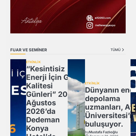
FUAR VE SEMİNER
TÜMÜ
ETKİNLİK
“Kesintisiz
Enerji İçin Güç
Kalitesi
ETKİNLİK
Dünyanın ener
Günleri” 20
depolama
Ağustos
uzmanları, Atl
2026’da
Üniversitesi’n
Dedeman
buluşuyor.
Konya
by
Mustafa Fazlıoğlu