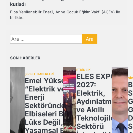
kutladı
Fiba Yenilenebilir Enerji, Anne Çocuk Eğitim Vakfı (AÇEV) ile
birlikte…
Arama:
SON HABERLER
ETKİNLİK
ŞİRKET HABERLERİ
ELES EXPO
Emel Yüksel:
Şİ
2027:
B
“Elektrik ve
Elektrik,
S
Enerji
Aydınlatma
G
Sektöründe İş
ve Akıllı
G
Elbiseleri Bir
Teknolojiler
D
Lüks Değil,
Sektörü
S
Yaşamsal Bir