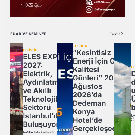
FUAR VE SEMİNER
TÜMÜ
ETKİNLİK
ETKİNLİK
“Kesintisiz
ELES EXPO
Enerji İçin Güç
2027:
Kalitesi
ET
Elektrik,
D
Günleri” 20
Aydınlatma
Ağustos
ve Akıllı
u
2026’da
Teknolojiler
Ü
Dedeman
Sektörü
b
Konya
İstanbul’da
b
Hotel’de
Buluşuyor!
Gerçekleşecek
by
Mustafa Fazlıoğlu