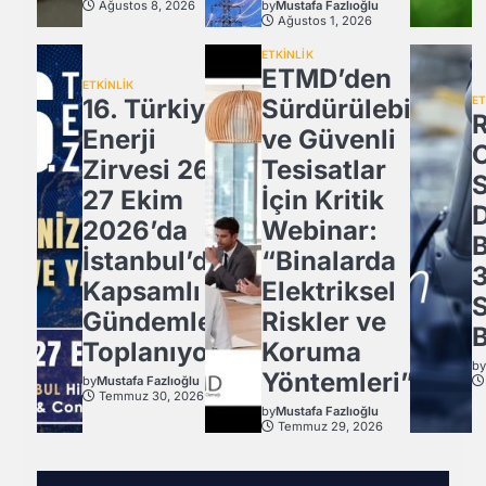
Ağustos 8, 2026
by
Mustafa Fazlıoğlu
Ağustos 1, 2026
ETKİNLİK
ETMD’den
ETKİNLİK
16. Türkiye
Sürdürülebilir
ET
Enerji
ve Güvenli
Zirvesi 26-
Tesisatlar
27 Ekim
İçin Kritik
2026’da
Webinar:
İstanbul’da
“Binalarda
3
Kapsamlı
Elektriksel
Gündemle
Riskler ve
B
Toplanıyor.
Koruma
b
Yöntemleri”
by
Mustafa Fazlıoğlu
Temmuz 30, 2026
by
Mustafa Fazlıoğlu
Temmuz 29, 2026