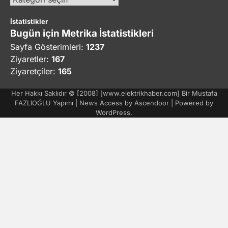
İstatistikler
Bugün için Metrika İstatistikleri
Sayfa Gösterimleri:
1237
Ziyaretler:
167
Ziyaretçiler:
165
Her Hakkı Saklıdır © [2008] [www.elektrikhaber.com] Bir Mustafa
FAZLIOĞLU Yapımı | News Access by
Ascendoor
| Powered by
WordPress
.