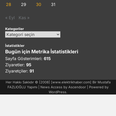
28
29
30
31
« Eyl
Kas »
Kategoriler
Kategoriler
İstatistikler
Bugün için Metrika İstatistikleri
Sayfa Gösterimleri:
615
Ziyaretler:
95
Ziyaretçiler:
91
Her Hakkı Saklıdır © [2008] [www.elektrikhaber.com] Bir Mustafa
FAZLIOĞLU Yapımı | News Access by
Ascendoor
| Powered by
WordPress
.