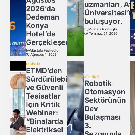
Ağustos
uzmanları, Atl
2026’da
Üniversitesi’n
Dedeman
buluşuyor.
Konya
by
Mustafa Fazlıoğlu
Hotel’de
Temmuz 31, 2026
Gerçekleşecek
by
Mustafa Fazlıoğlu
Ağustos 1, 2026
ETKİNLİK
ETMD’den
Sürdürülebilir
ETKİNLİK
Robotik
ve Güvenli
Otomasyon
Tesisatlar
Sektörünün
İçin Kritik
Dev
Webinar:
Bulaşması
“Binalarda
3.
Elektriksel
Sezonuyla