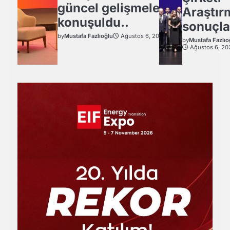
güncel gelişmeler
Araştır
konuşuldu..
sonuçla
by
Mustafa Fazlıoğlu
Ağustos 6, 2026
by
Mustafa Fazlıo
Ağustos 6, 20