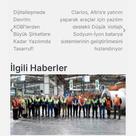
Yazı
Dijitalleşmede
Clarios, Altris’e yatırım
Devrim:
yaparak araçlar için yazılım
gezinmesi
KOBİ’lerden
destekli Düşük Voltajlı
Büyük Şirketlere
Sodyum-İyon batarya
Kadar Yazılımda
sistemlerinin geliştirilmesini
Tasarruf!
hızlandırıyor
İlgili Haberler