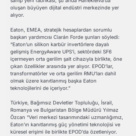
sahip yeni fabrikası, şu anda Hanekleiva’da
oluşan büyüyen dijital endüstri merkezinde yer
alıyor.
Eaton, EMEA, stratejik hesaplardan sorumlu
başkan yardımcısı Ciarán Forde şunları söyledi:
“Eaton’un silikon karbür invertörlere dayalı
gelişmiş EnergyAware UPS’i, sektördeki SF6
içermeyen orta gerilim şalt cihazıyla birlikte, öne
çıkan özellikler arasında yer alıyor. EPOD’lar,
transformatörler ve orta gerilim RMU’ları dahil
olmak üzere kanıtlanmış başka Eaton
teknolojilerini de içeriyor.”
Türkiye, Bağımsız Devletler Topluluğu, İsrail,
Romanya ve Bulgaristan Bölge Müdürü Yılmaz
Özcan “Veri merkezi tasarımındaki uzmanlığımız,
Eaton’ın kanıtlanmış güç yönetimi teknolojisi ve
küresel erişimi ile birlikte EPOD’da özetleniyor.