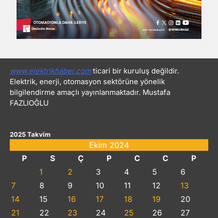
www.elektrikhaber.com
ticari bir kuruluş değildir.
Elektrik, enerji, otomasyon sektörüne yönelik
bilgilendirme amaçlı yayınlanmaktadır. Mustafa
FAZLIOĞLU
2025 Takvim
Ekim 2024
P
S
Ç
P
C
C
P
1
2
3
4
5
6
7
8
9
10
11
12
13
14
15
16
17
18
19
20
21
22
23
24
25
26
27