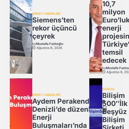
10,7
milyon
ŞİRKET HABERLERİ
Siemens’ten
Euro’lu
rekor üçüncü
enerji
çeyrek
projesi
Türkiye’
by
Mustafa Fazlıoğlu
Ağustos 6, 2026
temsil
edecek
by
Mustafa Fazlıo
Ağustos 6, 20
GÜNCEL
Bilişim
ŞİRKET HABERLERİ
Aydem Perakende’nin
500″İlk
Denizli’de düzenlediği
Beşyüz
Enerji
Bilişim
Buluşmaları’nda
Şirketi