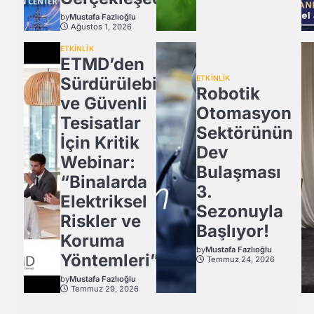
by
Mustafa Fazlıoğlu
Ağustos 1, 2026
ETKİNLİK
ETMD’den
Sürdürülebilir
ETKİNLİK
Robotik
ve Güvenli
Otomasyon
Tesisatlar
Sektörünün
İçin Kritik
Dev
Webinar:
Bulaşması
“Binalarda
3.
Elektriksel
Sezonuyla
Riskler ve
Başlıyor!
Koruma
by
Mustafa Fazlıoğlu
Yöntemleri”
Temmuz 24, 2026
by
Mustafa Fazlıoğlu
Temmuz 29, 2026