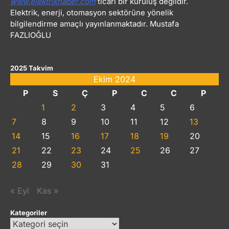
www.elektrikhaber.com
ticari bir kuruluş değildir.
Elektrik, enerji, otomasyon sektörüne yönelik
bilgilendirme amaçlı yayınlanmaktadır. Mustafa
FAZLIOĞLU
2025 Takvim
Ekim 2024
P
S
Ç
P
C
C
P
1
2
3
4
5
6
7
8
9
10
11
12
13
14
15
16
17
18
19
20
21
22
23
24
25
26
27
28
29
30
31
« Eyl
Kas »
Kategoriler
Kategoriler