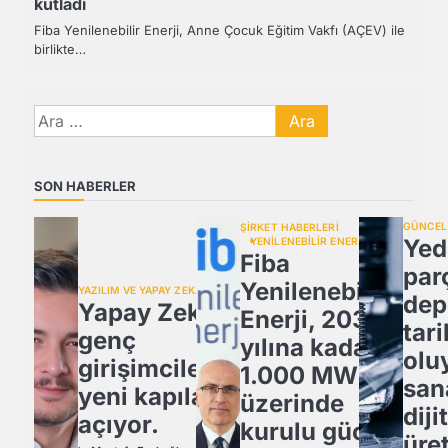
kutladı
Fiba Yenilenebilir Enerji, Anne Çocuk Eğitim Vakfı (AÇEV) ile
birlikte…
Arama:
SON HABERLER
GÜNCEL
ŞİRKET HABERLERİ
Yed
YENİLENEBİLİR ENERJİ
Fiba
par
Yenilenebilir
YAZILIM VE YAPAY ZEKA
dep
Yapay Zeka,
Enerji, 2030
tari
genç
yılına kadar
olu
girişimcilere
1.000 MW
san
yeni kapılar
üzerinde
diji
açıyor.
kurulu güce
üre