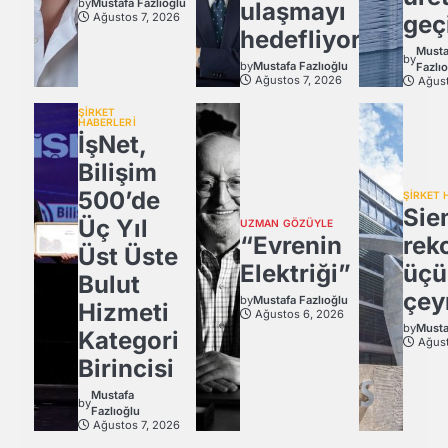
by
Mustafa Fazlıoğlu
ulaşmayı
Ağustos 7, 2026
geç
hedefliyor
Musta
by
by
Mustafa Fazlıoğlu
Fazlı
Ağustos 7, 2026
Ağust
ŞİRKET
HABERLERİ
İşNet,
Bilişim
500’de
ŞİRKET 
Sie
Üç Yıl
UZMAN GÖZÜYLE
“Evrenin
rek
Üst Üste
Elektriği”
üçü
Bulut
çey
by
Mustafa Fazlıoğlu
Hizmeti
Ağustos 6, 2026
by
Musta
Kategori
Ağust
Birincisi
Mustafa
by
Fazlıoğlu
Ağustos 7, 2026