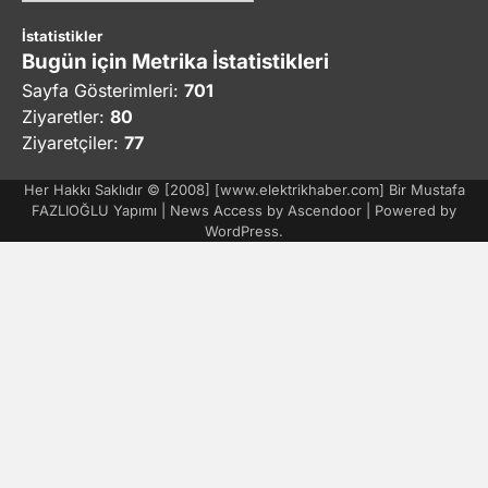
İstatistikler
Bugün için Metrika İstatistikleri
Sayfa Gösterimleri:
701
Ziyaretler:
80
Ziyaretçiler:
77
Her Hakkı Saklıdır © [2008] [www.elektrikhaber.com] Bir Mustafa
FAZLIOĞLU Yapımı | News Access by
Ascendoor
| Powered by
WordPress
.