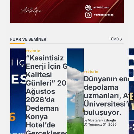
FUAR VE SEMİNER
TÜMÜ
ETKİNLİK
“Kesintisiz
Enerji İçin Güç
Kalitesi
ETKİNLİK
Dünyanın ener
Günleri” 20
depolama
Ağustos
uzmanları, Atl
2026’da
Üniversitesi’n
Dedeman
buluşuyor.
Konya
by
Mustafa Fazlıoğlu
Hotel’de
Temmuz 31, 2026
Gerçekleşecek