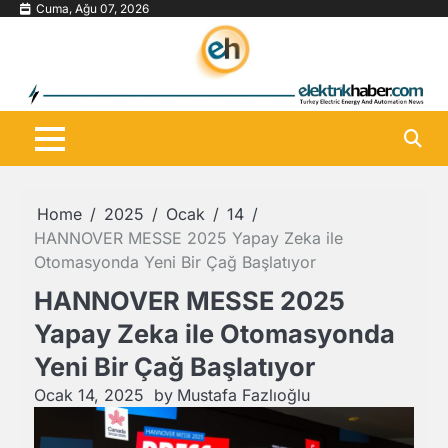
Skip
Cuma, Ağu 07, 2026
to
content
Home
2025
Ocak
14
HANNOVER MESSE 2025 Yapay Zeka ile
Otomasyonda Yeni Bir Çağ Başlatıyor
HANNOVER MESSE 2025
Yapay Zeka ile Otomasyonda
Yeni Bir Çağ Başlatıyor
Ocak 14, 2025
by
Mustafa Fazlıoğlu