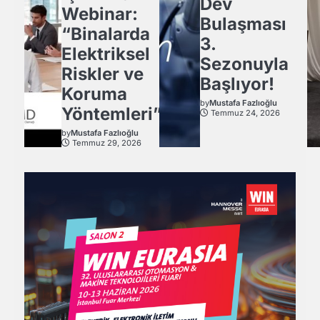
Dev
Webinar:
Bulaşması
“Binalarda
3.
Elektriksel
Sezonuyla
Riskler ve
Başlıyor!
Koruma
by
Mustafa Fazlıoğlu
Yöntemleri”
Temmuz 24, 2026
by
Mustafa Fazlıoğlu
Temmuz 29, 2026