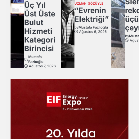
Sie
Üç Yıl
UZMAN GÖZÜYLE
“Evrenin
rek
Üst Üste
Elektriği”
üçü
Bulut
çey
by
Mustafa Fazlıoğlu
Hizmeti
Ağustos 6, 2026
by
Musta
Kategori
Ağust
Birincisi
Mustafa
by
Fazlıoğlu
Ağustos 7, 2026