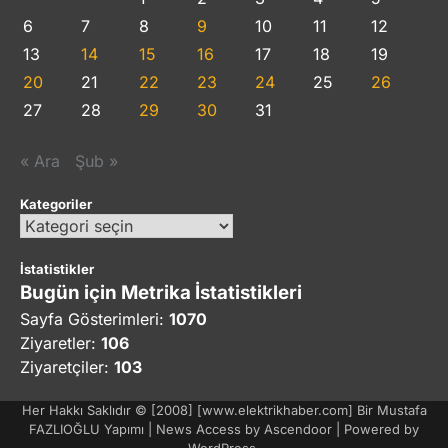
6
7
8
9
10
11
12
13
14
15
16
17
18
19
20
21
22
23
24
25
26
27
28
29
30
31
« Ara
Şub »
Kategoriler
Kategoriler
İstatistikler
Bugün için Metrika İstatistikleri
Sayfa Gösterimleri:
1070
Ziyaretler:
106
Ziyaretçiler:
103
Her Hakkı Saklıdır © [2008] [www.elektrikhaber.com] Bir Mustafa
FAZLIOĞLU Yapımı | News Access by
Ascendoor
| Powered by