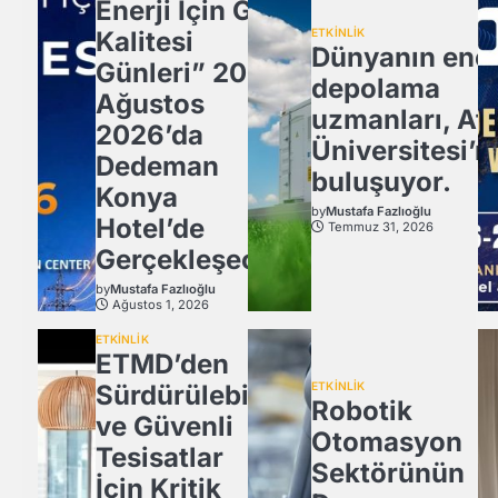
Enerji İçin Güç
Kalitesi
ETKİNLİK
Dünyanın ener
Günleri” 20
depolama
Ağustos
uzmanları, Atl
2026’da
Üniversitesi’n
Dedeman
buluşuyor.
Konya
by
Mustafa Fazlıoğlu
Hotel’de
Temmuz 31, 2026
Gerçekleşecek
by
Mustafa Fazlıoğlu
Ağustos 1, 2026
ETKİNLİK
ETMD’den
Sürdürülebilir
ETKİNLİK
Robotik
ve Güvenli
Otomasyon
Tesisatlar
Sektörünün
İçin Kritik