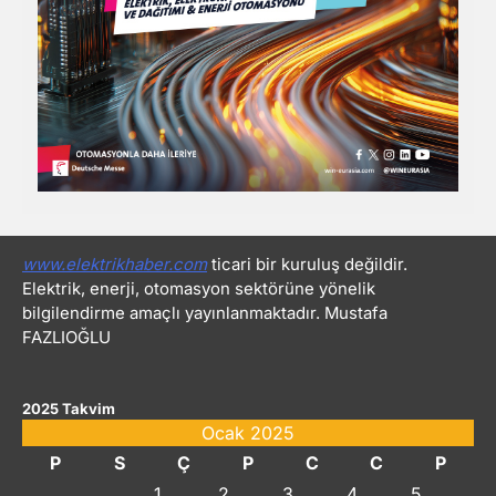
www.elektrikhaber.com
ticari bir kuruluş değildir.
Elektrik, enerji, otomasyon sektörüne yönelik
bilgilendirme amaçlı yayınlanmaktadır. Mustafa
FAZLIOĞLU
2025 Takvim
Ocak 2025
P
S
Ç
P
C
C
P
1
2
3
4
5