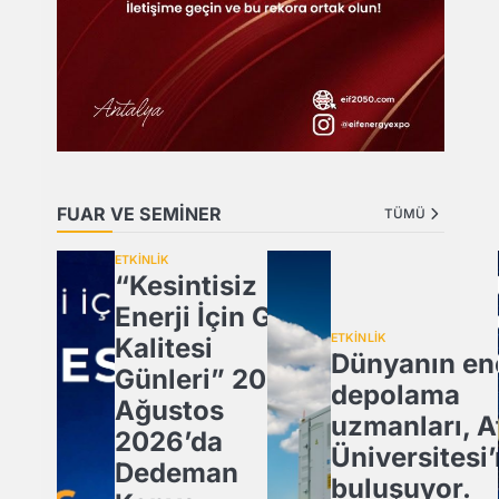
FUAR VE SEMİNER
TÜMÜ
ETKİNLİK
“Kesintisiz
Enerji İçin Güç
ETKİNLİK
Kalitesi
Dünyanın ene
Günleri” 20
depolama
Ağustos
uzmanları, A
2026’da
Üniversitesi
Dedeman
buluşuyor.