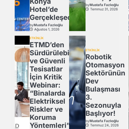
Konya
by
Mustafa Fazlıoğlu
Hotel’de
Temmuz 31, 2026
Gerçekleşecek
by
Mustafa Fazlıoğlu
Ağustos 1, 2026
ETKİNLİK
ETMD’den
ETKİNLİK
Sürdürülebilir
Robotik
ve Güvenli
Otomasyon
Tesisatlar
Sektörünün
İçin Kritik
Dev
Webinar:
Bulaşması
“Binalarda
3.
Elektriksel
Sezonuyla
Riskler ve
Başlıyor!
Koruma
by
Mustafa Fazlıoğlu
Yöntemleri”
Temmuz 24, 2026