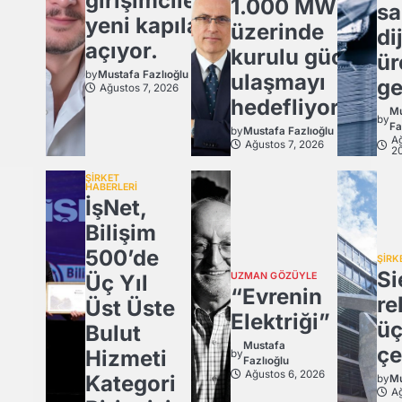
girişimcilere
1.000 MW
sa
yeni kapılar
üzerinde
dij
açıyor.
kurulu güce
ür
by
Mustafa Fazlıoğlu
ulaşmayı
ge
Ağustos 7, 2026
hedefliyor
Mu
by
Fa
by
Mustafa Fazlıoğlu
Ağ
Ağustos 7, 2026
2
ŞİRKET
HABERLERİ
İşNet,
Bilişim
500’de
ŞİRK
Si
Üç Yıl
UZMAN GÖZÜYLE
“Evrenin
re
Üst Üste
Elektriği”
ü
Bulut
Mustafa
çe
Hizmeti
by
Fazlıoğlu
Ağustos 6, 2026
Kategori
by
Mu
Ağ