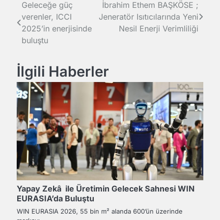
Yazı
Geleceğe güç
İbrahim Ethem BAŞKÖSE ;
verenler, ICCI
Jeneratör Isıtıcılarında Yeni
gezinmesi
2025’in enerjisinde
Nesil Enerji Verimliliği
buluştu
İlgili Haberler
Yapay Zekâ ile Üretimin Gelecek Sahnesi WIN
EURASIA’da Buluştu
WIN EURASIA 2026, 55 bin m² alanda 600’ün üzerinde