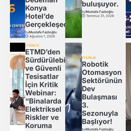
buluşuyor.
Konya
by
Mustafa Fazlıoğlu
Hotel’de
Temmuz 31, 2026
Gerçekleşecek
by
Mustafa Fazlıoğlu
Ağustos 1, 2026
ETKİNLİK
ETMD’den
Sürdürülebilir
ETKİNLİK
Robotik
ve Güvenli
Otomasyon
Tesisatlar
Sektörünün
İçin Kritik
Dev
Webinar:
Bulaşması
“Binalarda
3.
Elektriksel
Sezonuyla
Riskler ve
Başlıyor!
Koruma
by
Mustafa Fazlıoğlu