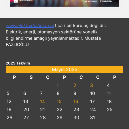
www.elektrikhaber.com
ticari bir kuruluş değildir.
Elektrik, enerji, otomasyon sektörüne yönelik
bilgilendirme amaçlı yayınlanmaktadır. Mustafa
FAZLIOĞLU
2025 Takvim
Mayıs 2025
P
S
Ç
P
C
C
P
1
2
3
4
5
6
7
8
9
10
11
12
13
14
15
16
17
18
19
20
21
22
23
24
25
26
27
28
29
30
31