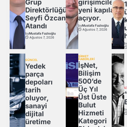
Grup
girişimcilere
Direktörlüğü’ne
yeni kapılar
Seyfi Özcan
açıyor.
Atandı
by
Mustafa Fazlıoğlu
Ağustos 7, 2026
by
Mustafa Fazlıoğlu
Ağustos 7, 2026
b
ŞİRKET
HABERLERİ
GÜNCEL
İşNet,
Yedek
Bilişim
parça
500’de
depoları
Üç Yıl
tarih
U
Üst Üste
oluyor,
Bulut
sanayi
b
Hizmeti
dijital
Kategori
üretime