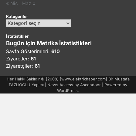
« Nis
Haz »
Kategoriler
Kategoriler
İstatistikler
Bugün için Metrika İstatistikleri
Sayfa Gösterimleri:
610
Ziyaretler:
61
Ziyaretçiler:
61
Her Hakkı Saklıdır © [2008] [www.elektrikhaber.com] Bir Mustafa
FAZLIOĞLU Yapımı | News Access by
Ascendoor
| Powered by
WordPress
.