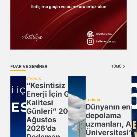
FUAR VE SEMİNER
TÜMÜ
ETKİNLİK
“Kesintisiz
Enerji İçin Güç
Kalitesi
ETKİNLİK
Dünyanın ener
Günleri” 20
depolama
Ağustos
uzmanları, Atl
2026’da
Üniversitesi’n
Dedeman