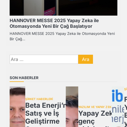
HANNOVER MESSE 2025 Yapay Zeka ile
Otomasyonda Yeni Bir Çağ Başlatıyor
HANNOVER MESSE 2025 Yapay Zeka ile Otomasyonda Yeni
Bir Çağ…
Arama:
SON HABERLER
Ş
ŞİRKET HABERLERİ
Beta Enerji’nin
YAZILIM VE YAPAY ZEKA
Satış ve İş
Yapay Zeka,
Geliştirme
genç