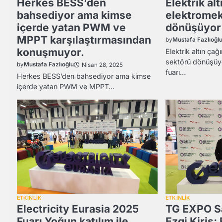
Herkes BESS’den
Elektrik al
bahsediyor ama kimse
elektromek
içerde yatan PWM ve
dönüşüyor
MPPT karşılaştırmasından
by
Mustafa Fazlıoğl
konuşmuyor.
Elektrik altın ça
sektörü dönüşüyo
by
Mustafa Fazlıoğlu
Nisan 28, 2025
fuarı…
Herkes BESS’den bahsediyor ama kimse
içerde yatan PWM ve MPPT…
ETKİNLİK
ETKİNLİK
Electricity Eurasia 2025
TG EXPO Sa
Fuarı Yoğun katılım ile
Ezgi Kiriş; 