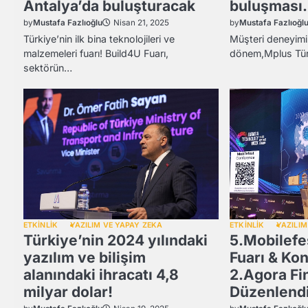
Antalya’da buluşturacak
buluşması.
by
Mustafa Fazlıoğlu
by
Mustafa Fazlıoğl
Nisan 21, 2025
Türkiye’nin ilk bina teknolojileri ve
Müşteri deneyimi
malzemeleri fuarı! Build4U Fuarı,
dönem,Mplus Türk
sektörün…
ETKİNLİK
YAZILIM VE YAPAY ZEKA
ETKİNLİK
YAZILIM
Türkiye’nin 2024 yılındaki
5.Mobilefe
yazılım ve bilişim
Fuarı & Ko
alanındaki ihracatı 4,8
2.Agora Fi
milyar dolar!
Düzenlendi