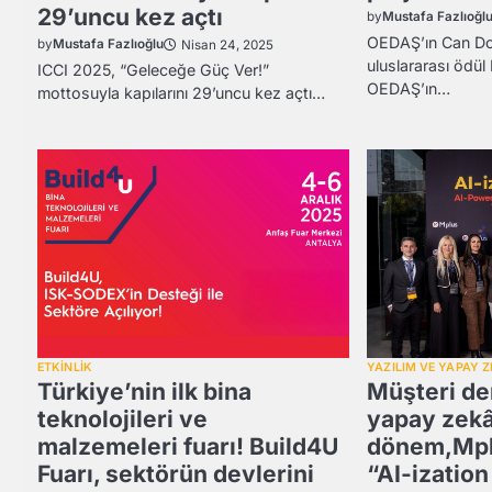
29’uncu kez açtı
by
Mustafa Fazlıoğl
OEDAŞ’ın Can Dos
by
Mustafa Fazlıoğlu
Nisan 24, 2025
uluslararası ödül 
ICCI 2025, “Geleceğe Güç Ver!”
OEDAŞ’ın…
mottosuyla kapılarını 29’uncu kez açtı…
ETKİNLİK
YAZILIM VE YAPAY 
Türkiye’nin ilk bina
Müşteri d
teknolojileri ve
yapay zekâ
malzemeleri fuarı! Build4U
dönem,Mpl
Fuarı, sektörün devlerini
“AI-ization