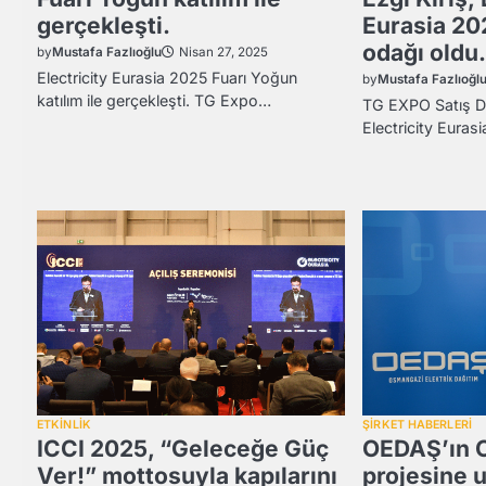
gerçekleşti.
Eurasia 202
odağı oldu
by
Mustafa Fazlıoğlu
Nisan 27, 2025
Electricity Eurasia 2025 Fuarı Yoğun
by
Mustafa Fazlıoğl
katılım ile gerçekleşti. TG Expo…
TG EXPO Satış Di
Electricity Euras
ETKİNLİK
ŞİRKET HABERLERİ
ICCI 2025, “Geleceğe Güç
OEDAŞ’ın C
Ver!” mottosuyla kapılarını
projesine u