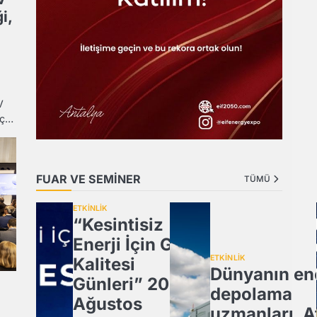
i,
V
aç…
FUAR VE SEMİNER
TÜMÜ
ETKİNLİK
“Kesintisiz
Enerji İçin Güç
ETKİNLİK
Kalitesi
Dünyanın ene
Günleri” 20
depolama
Ağustos
uzmanları, A