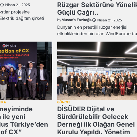
Rüzgar Sektörüne Yöneli
u
Nisan 21, 2025
Güçlü Çağrı..
tlar projesine
Elektrik dağıtım şirketi
by
Mustafa Fazlıoğlu
Nisan 21, 2025
Dünyanın en prestijli rüzgar enerjisi
etkinliklerinden biri olan WindEurope b
ZEKA
GÜNCEL
eneyiminde
DİSÜDER Dijital ve
 ile yeni
Sürdürülebilir Gelecek
us Türkiye’den
Derneği ilk Olağan Genel
 of CX”
Kurulu Yapıldı. Yönetim