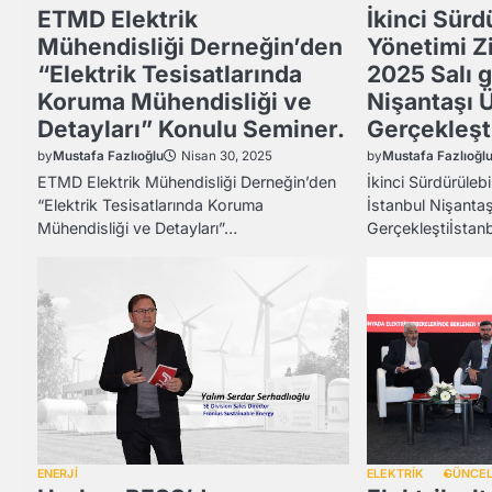
ETMD Elektrik
İkinci Sürd
Mühendisliği Derneğin’den
Yönetimi Z
“Elektrik Tesisatlarında
2025 Salı 
Koruma Mühendisliği ve
Nişantaşı 
Detayları” Konulu Seminer.
Gerçekleşt
by
Mustafa Fazlıoğlu
by
Mustafa Fazlıoğl
Nisan 30, 2025
ETMD Elektrik Mühendisliği Derneğin’den
İkinci Sürdürülebi
“Elektrik Tesisatlarında Koruma
İstanbul Nişantaş
Mühendisliği ve Detayları”…
Gerçekleştiİstan
ENERJİ
ELEKTRİK
GÜNCE