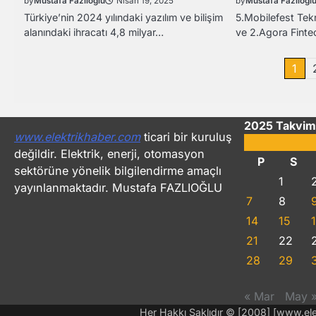
by
Mustafa Fazlıoğlu
by
Mustafa Fazlıoğl
Nisan 19, 2025
Türkiye’nin 2024 yılındaki yazılım ve bilişim
5.Mobilefest Tekn
alanındaki ihracatı 4,8 milyar…
ve 2.Agora Finte
Yazı
1
sayfalandırması
2025 Takvim
www.elektrikhaber.com
ticari bir kuruluş
değildir. Elektrik, enerji, otomasyon
P
S
sektörüne yönelik bilgilendirme amaçlı
1
yayınlanmaktadır. Mustafa FAZLIOĞLU
7
8
14
15
21
22
28
29
« Mar
May 
Her Hakkı Saklıdır © [2008] [www.e