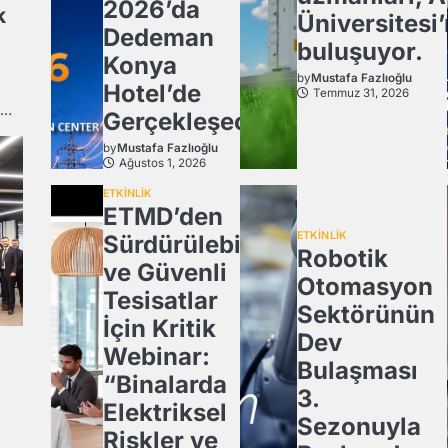
2026’da
k
Üniversitesi
Dedeman
buluşuyor.
Konya
by
Mustafa Fazlıoğlu
Hotel’de
Temmuz 31, 2026
u…
Gerçekleşecek
by
Mustafa Fazlıoğlu
Ağustos 1, 2026
ETKİNLİK
ETMD’den
ETKİNLİK
Sürdürülebilir
Robotik
ve Güvenli
Otomasyon
Tesisatlar
Sektörünün
İçin Kritik
Dev
Webinar:
Bulaşması
“Binalarda
3.
Elektriksel
Sezonuyla
Riskler ve