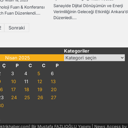
u
Nisan 18, 2025
Sanayide Dijital Dönüşümün ve Enerji
oloji Fuarı & Konferansı
Verimliliğinin Geleceği Etkinliği Ankara’
ch Fuarı Düzenlendi.…
Düzenledi.…
2
Sonraki
Kategoriler
Kategoriler
Nisan 2025
Ç
P
C
C
P
2
3
4
5
6
9
10
11
12
13
16
17
18
19
20
23
24
25
26
27
30
»
lektrikhaber.com] Bir Mustafa FAZLIOĞLU Yapımı | News Access by