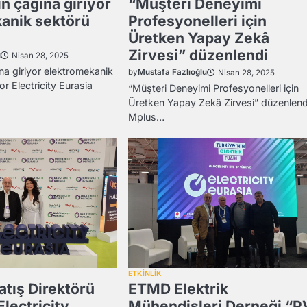
tın çağına giriyor
“Müşteri Deneyimi
anik sektörü
Profesyonelleri için
Üretken Yapay Zekâ
Zirvesi” düzenlendi
u
Nisan 28, 2025
ğına giriyor elektromekanik
by
Mustafa Fazlıoğlu
Nisan 28, 2025
r Electricity Eurasia
“Müşteri Deneyimi Profesyonelleri için
Üretken Yapay Zekâ Zirvesi” düzenlend
Mplus…
ETKİNLİK
tış Direktörü
ETMD Elektrik
Electricity
Mühendisleri Derneği “P