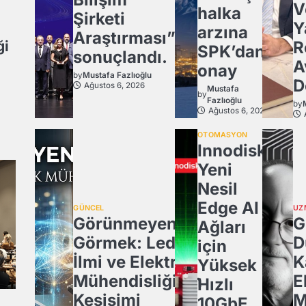
V
halka
Şirketi
Y
arzına
Araştırması”
ği
R
SPK’dan
sonuçlandı.
A
onay
by
Mustafa Fazlıoğlu
D
Ağustos 6, 2026
Mustafa
by
Fazlıoğlu
by
Ağustos 6, 2026
OTOMASYON
Innodisk,
Yeni
Nesil
Edge AI
GÜNCEL
UZ
Görünmeyeni
G
Ağları
Görmek: Ledün
D
için
İlmi ve Elektrik
K
Yüksek
Mühendisliğinin
E
Hızlı
Kesişimi
M
10GbE