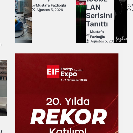
LAN
by
Mustafa Fazlıoğlu
by
Ağustos 5, 2026
Serisini
Tanıttı
Mustafa
by
Fazlıoğlu
Ağustos 5, 2026
i
V