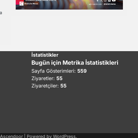
da
İstatistikler
Bugün için Metrika İstatistikleri
Sayfa Gösterimleri:
559
Ziyaretler:
55
Ziyaretçiler:
55
Ascendoor
| Powered by
WordPress
.