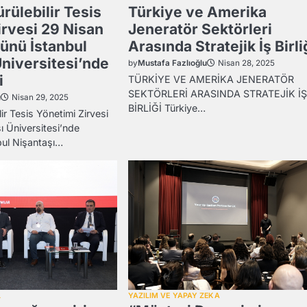
ürülebilir Tesis
Türkiye ve Amerika
irvesi 29 Nisan
Jeneratör Sektörleri
günü İstanbul
Arasında Stratejik İş Birli
Üniversitesi’nde
by
Mustafa Fazlıoğlu
Nisan 28, 2025
i
TÜRKİYE VE AMERİKA JENERATÖR
SEKTÖRLERİ ARASINDA STRATEJİK İŞ
u
Nisan 29, 2025
BİRLİĞİ Türkiye…
lir Tesis Yönetimi Zirvesi
ı Üniversitesi’nde
bul Nişantaşı…
L
YAZILIM VE YAPAY ZEKA