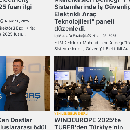
5 fuarı ilgi
Sistemlerinde İş Güvenliğ
.
Elektrikli Araç
Teknolojileri” paneli
u
Nisan 26, 2025
düzenledi.
rektörü Ezgi Kiriş;
ia 2025 fuarı…
by
Mustafa Fazlıoğlu
Nisan 25, 2025
ETMD Elektrik Mühendisleri Derneği “P
Sistemlerinde İş Güvenliği, Elektrikli Ar
YENİLENEBİLİR ENERJİ
an Dostlar
WINDEUROPE 2025’te
luslararası ödül
TÜREB’den Türkiye’nin