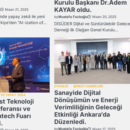
Kurulu Başkanı Dr.Adem
KAYAR oldu.
u
Nisan 21, 2025
nde yapay zekâ ile yeni
by
Mustafa Fazlıoğlu
Nisan 20, 2025
iye’den “AI-ization of…
DİSÜDER Dijital ve Sürdürülebilir Gelec
Derneği ilk Olağan Genel Kurulu…
ETKİNLİK
ŞİRKET HABERLERİ
Sanayide Dijital
 VE YAPAY ZEKA
Dönüşümün ve Enerji
st Teknoloji
Verimliliğinin Geleceği
nferansı ve
Etkinliği Ankara’da
ntech Fuarı
Düzenledi.
.
by
Mustafa Fazlıoğlu
Nisan 17, 2025