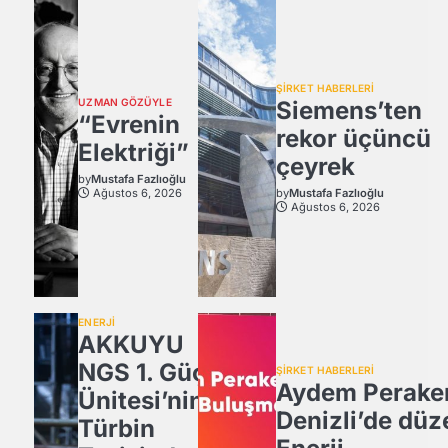
ŞİRKET HABERLERİ
UZMAN GÖZÜYLE
Siemens’ten
“Evrenin
rekor üçüncü
Elektriği”
çeyrek
by
Mustafa Fazlıoğlu
Ağustos 6, 2026
by
Mustafa Fazlıoğlu
Ağustos 6, 2026
ENERJİ
AKKUYU
NGS 1. Güç
ŞİRKET HABERLERİ
Aydem Perake
Ünitesi’nin
Denizli’de düz
Türbin