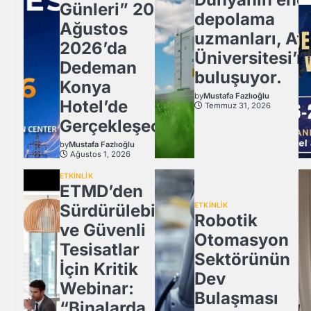
Günleri” 20
depolama
Ağustos
uzmanları, Atl
2026’da
Üniversitesi’n
Dedeman
buluşuyor.
Konya
by
Mustafa Fazlıoğlu
Hotel’de
Temmuz 31, 2026
Gerçekleşecek
by
Mustafa Fazlıoğlu
Ağustos 1, 2026
ETKİNLİK
ETMD’den
Sürdürülebilir
ETKİNLİK
Robotik
ve Güvenli
Otomasyon
Tesisatlar
Sektörünün
İçin Kritik
Dev
Webinar:
Bulaşması
“Binalarda