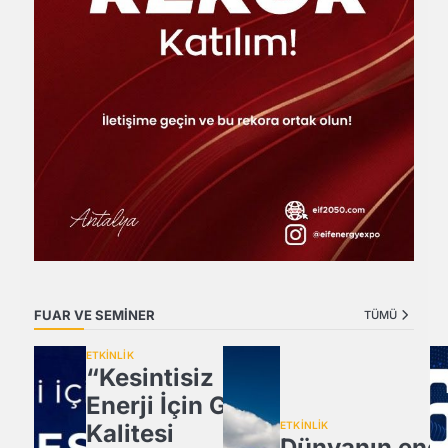
FUAR VE SEMİNER
TÜMÜ
ETKİNLİK
“Kesintisiz
Enerji İçin Güç
Kalitesi
ETKİNLİK
Dünyanın ener