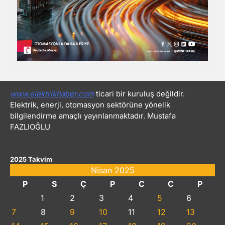
www.elektrikhaber.com
ticari bir kuruluş değildir.
Elektrik, enerji, otomasyon sektörüne yönelik
bilgilendirme amaçlı yayınlanmaktadır. Mustafa
FAZLIOĞLU
2025 Takvim
Nisan 2025
P
S
Ç
P
C
C
P
1
2
3
4
5
6
7
8
9
10
11
12
13