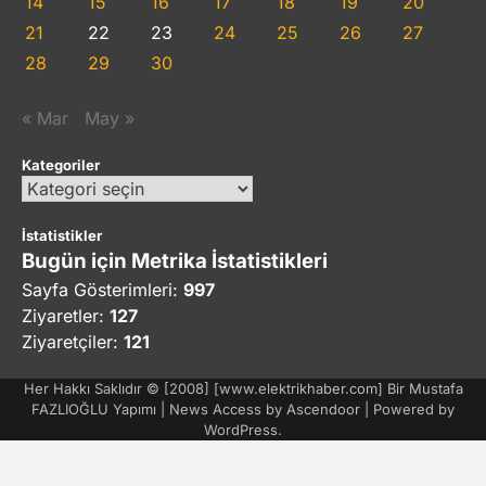
14
15
16
17
18
19
20
21
22
23
24
25
26
27
28
29
30
« Mar
May »
Kategoriler
Kategoriler
İstatistikler
Bugün için Metrika İstatistikleri
Sayfa Gösterimleri:
997
Ziyaretler:
127
Ziyaretçiler:
121
Her Hakkı Saklıdır © [2008] [www.elektrikhaber.com] Bir Mustafa
FAZLIOĞLU Yapımı | News Access by
Ascendoor
| Powered by
WordPress
.