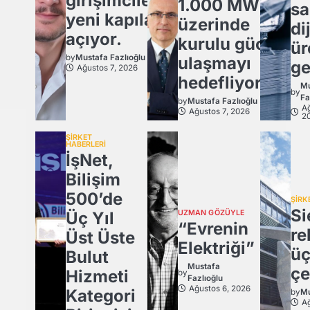
girişimcilere
1.000 MW
sa
yeni kapılar
üzerinde
dij
açıyor.
kurulu güce
ür
by
Mustafa Fazlıoğlu
ulaşmayı
ge
Ağustos 7, 2026
hedefliyor
Mu
by
Fa
by
Mustafa Fazlıoğlu
Ağ
Ağustos 7, 2026
2
ŞİRKET
HABERLERİ
İşNet,
Bilişim
500’de
ŞİRK
Si
Üç Yıl
UZMAN GÖZÜYLE
“Evrenin
re
Üst Üste
Elektriği”
ü
Bulut
Mustafa
çe
Hizmeti
by
Fazlıoğlu
Ağustos 6, 2026
Kategori
by
Mu
Ağ