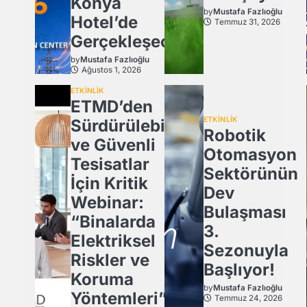
Konya
by
Mustafa Fazlıoğlu
Hotel’de
Temmuz 31, 2026
Gerçekleşecek
by
Mustafa Fazlıoğlu
Ağustos 1, 2026
ETKİNLİK
ETMD’den
ETKİNLİK
Sürdürülebilir
Robotik
ve Güvenli
Otomasyon
Tesisatlar
Sektörünün
İçin Kritik
Dev
Webinar:
Bulaşması
“Binalarda
3.
Elektriksel
Sezonuyla
Riskler ve
Başlıyor!
Koruma
by
Mustafa Fazlıoğlu
Yöntemleri”
Temmuz 24, 2026