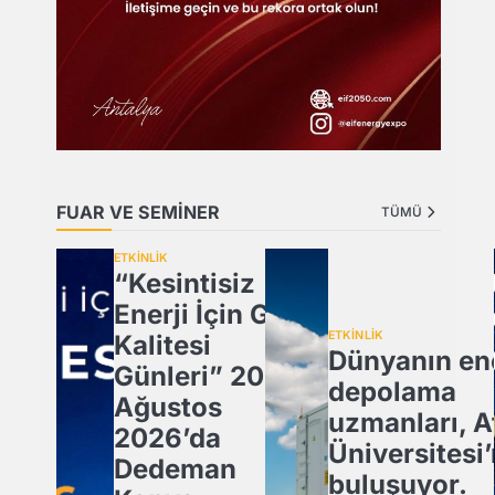
FUAR VE SEMİNER
TÜMÜ
ETKİNLİK
“Kesintisiz
Enerji İçin Güç
ETKİNLİK
Kalitesi
Dünyanın ene
Günleri” 20
depolama
Ağustos
uzmanları, A
2026’da
Üniversitesi
Dedeman
buluşuyor.