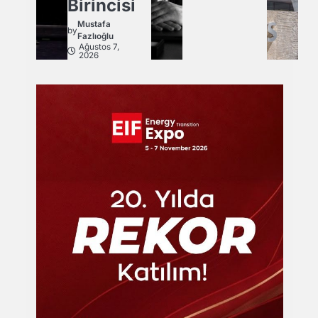
Birincisi
Mustafa
by
Fazlıoğlu
Ağustos 7,
2026