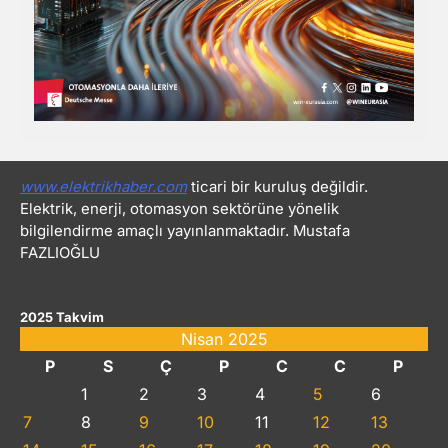
www.elektrikhaber.com
ticari bir kuruluş değildir.
Elektrik, enerji, otomasyon sektörüne yönelik
bilgilendirme amaçlı yayınlanmaktadır. Mustafa
FAZLIOĞLU
2025 Takvim
Nisan 2025
P
S
Ç
P
C
C
P
1
2
3
4
5
6
7
8
9
10
11
12
13