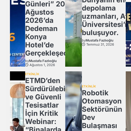
Günleri” 20
depolama
Ağustos
uzmanları, Atl
2026’da
Üniversitesi’n
Dedeman
buluşuyor.
Konya
by
Mustafa Fazlıoğlu
Hotel’de
Temmuz 31, 2026
Gerçekleşecek
by
Mustafa Fazlıoğlu
Ağustos 1, 2026
ETKİNLİK
ETMD’den
Sürdürülebilir
ETKİNLİK
Robotik
ve Güvenli
Otomasyon
Tesisatlar
Sektörünün
İçin Kritik
Dev
Webinar:
Bulaşması
“Binalarda