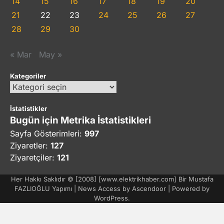
14
15
16
17
18
19
20
21
22
23
24
25
26
27
28
29
30
« Mar
May »
Kategoriler
Kategoriler
İstatistikler
Bugün için Metrika İstatistikleri
Sayfa Gösterimleri:
997
Ziyaretler:
127
Ziyaretçiler:
121
Her Hakkı Saklıdır © [2008] [www.elektrikhaber.com] Bir Mustafa
FAZLIOĞLU Yapımı | News Access by
Ascendoor
| Powered by
WordPress
.