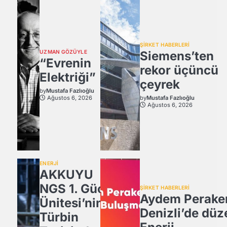
ŞİRKET HABERLERİ
UZMAN GÖZÜYLE
Siemens’ten
“Evrenin
rekor üçüncü
Elektriği”
çeyrek
by
Mustafa Fazlıoğlu
Ağustos 6, 2026
by
Mustafa Fazlıoğlu
Ağustos 6, 2026
ENERJİ
AKKUYU
NGS 1. Güç
ŞİRKET HABERLERİ
Aydem Perake
Ünitesi’nin
Denizli’de düz
Türbin