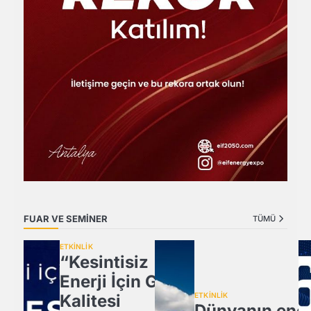
FUAR VE SEMİNER
TÜMÜ
ETKİNLİK
“Kesintisiz
Enerji İçin Güç
Kalitesi
ETKİNLİK
Dünyanın ener