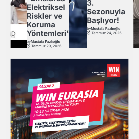
3.
Elektriksel
Sezonuyla
Riskler ve
Başlıyor!
Koruma
by
Mustafa Fazlıoğlu
Yöntemleri”
Temmuz 24, 2026
by
Mustafa Fazlıoğlu
Temmuz 29, 2026