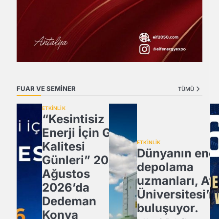
FUAR VE SEMİNER
TÜMÜ
ETKİNLİK
“Kesintisiz
Enerji İçin Güç
Kalitesi
ETKİNLİK
Dünyanın ener
Günleri” 20
depolama
Ağustos
uzmanları, Atl
2026’da
Üniversitesi’n
Dedeman
buluşuyor.
Konya