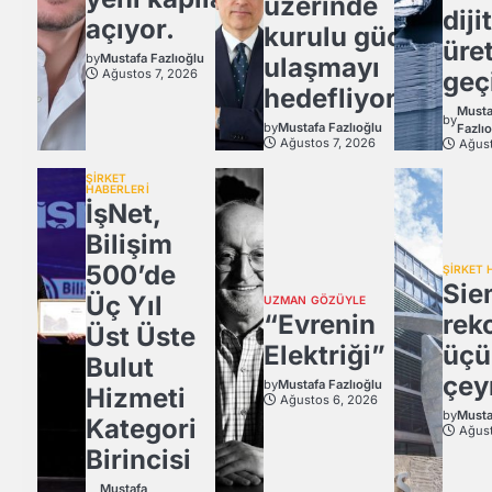
üzerinde
diji
açıyor.
kurulu güce
üre
by
Mustafa Fazlıoğlu
ulaşmayı
Ağustos 7, 2026
geç
hedefliyor
Musta
by
by
Mustafa Fazlıoğlu
Fazlı
Ağustos 7, 2026
Ağust
ŞİRKET
HABERLERİ
İşNet,
Bilişim
500’de
ŞİRKET 
Sie
Üç Yıl
UZMAN GÖZÜYLE
“Evrenin
rek
Üst Üste
Elektriği”
üçü
Bulut
çey
by
Mustafa Fazlıoğlu
Hizmeti
Ağustos 6, 2026
by
Musta
Kategori
Ağust
Birincisi
Mustafa