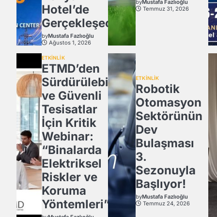
by
Mustafa Fazlıoğlu
Hotel’de
Temmuz 31, 2026
Gerçekleşecek
by
Mustafa Fazlıoğlu
Ağustos 1, 2026
ETKİNLİK
ETMD’den
Sürdürülebilir
ETKİNLİK
Robotik
ve Güvenli
Otomasyon
Tesisatlar
Sektörünün
İçin Kritik
Dev
Webinar:
Bulaşması
“Binalarda
3.
Elektriksel
Sezonuyla
Riskler ve
Başlıyor!
Koruma
by
Mustafa Fazlıoğlu
Yöntemleri”
Temmuz 24, 2026