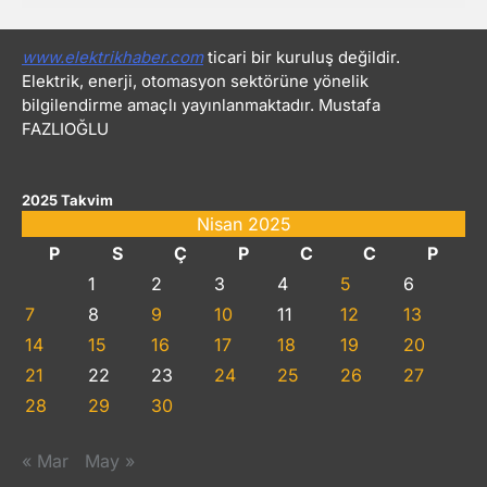
www.elektrikhaber.com
ticari bir kuruluş değildir.
Elektrik, enerji, otomasyon sektörüne yönelik
bilgilendirme amaçlı yayınlanmaktadır. Mustafa
FAZLIOĞLU
2025 Takvim
Nisan 2025
P
S
Ç
P
C
C
P
1
2
3
4
5
6
7
8
9
10
11
12
13
14
15
16
17
18
19
20
21
22
23
24
25
26
27
28
29
30
« Mar
May »