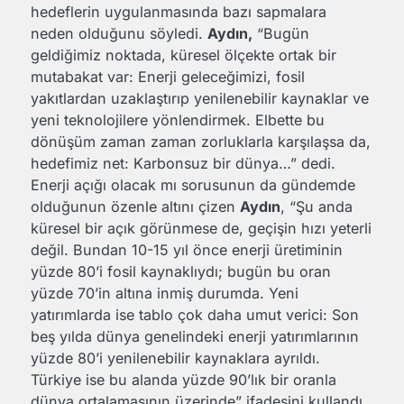
hedeflerin uygulanmasında bazı sapmalara
neden olduğunu söyledi.
Aydın,
“Bugün
geldiğimiz noktada, küresel ölçekte ortak bir
mutabakat var: Enerji geleceğimizi, fosil
yakıtlardan uzaklaştırıp yenilenebilir kaynaklar ve
yeni teknolojilere yönlendirmek. Elbette bu
dönüşüm zaman zaman zorluklarla karşılaşsa da,
hedefimiz net: Karbonsuz bir dünya…” dedi.
Enerji açığı olacak mı sorusunun da gündemde
olduğunun özenle altını çizen
Aydın
, “Şu anda
küresel bir açık görünmese de, geçişin hızı yeterli
değil. Bundan 10-15 yıl önce enerji üretiminin
yüzde 80’i fosil kaynaklıydı; bugün bu oran
yüzde 70’in altına inmiş durumda. Yeni
yatırımlarda ise tablo çok daha umut verici: Son
beş yılda dünya genelindeki enerji yatırımlarının
yüzde 80’i yenilenebilir kaynaklara ayrıldı.
Türkiye ise bu alanda yüzde 90’lık bir oranla
dünya ortalamasının üzerinde” ifadesini kullandı.