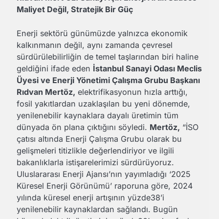
Maliyet Değil, Stratejik Bir Güç
Enerji sektörü günümüzde yalnızca ekonomik
kalkınmanın değil, aynı zamanda çevresel
sürdürülebilirliğin de temel taşlarından biri haline
geldiğini ifade eden
İstanbul Sanayi Odası Meclis
Üyesi ve Enerji Yönetimi Çalışma Grubu Başkanı
Rıdvan Mertöz,
elektrifikasyonun hızla arttığı,
fosil yakıtlardan uzaklaşılan bu yeni dönemde,
yenilenebilir kaynaklara dayalı üretimin tüm
dünyada ön plana çıktığını söyledi.
Mert
öz,
“İSO
çatısı altında Enerji Çalışma Grubu olarak bu
gelişmeleri titizlikle değerlendiriyor ve ilgili
bakanlıklarla istişarelerimizi sürdürüyoruz.
Uluslararası Enerji Ajansı’nın yayımladığı ‘2025
Küresel Enerji Görünümü’ raporuna göre, 2024
yılında küresel enerji artışının yüzde38’i
yenilenebilir kaynaklardan sağlandı. Bugün