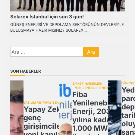
Solarex İstanbul için son 3 gün!
GÜNEŞ ENERJİSİ VE DEPOLAMA SEKTÖRÜNÜN DEVLERİYLE
BULUŞMAYA HAZIR MISINIZ? SOLAREX…
Arama:
SON HABERLER
GÜNCEL
ŞİRKET HABERLERİ
Yed
YENİLENEBİLİR ENERJİ
Fiba
par
Yenilenebilir
YAZILIM VE YAPAY ZEKA
dep
Yapay Zeka,
Enerji, 2030
tari
genç
yılına kadar
olu
girişimcilere
1.000 MW
san
yeni kapılar