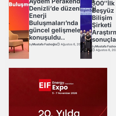
Aydem Perakende’nin
500″İlk
Denizli’de düzenlediği
Beşyüz
Enerji
Bilişim
Buluşmaları’nda
Şirketi
güncel gelişmeler
Araştır
konuşuldu..
sonuçla
by
Mustafa Fazlıoğlu
Ağustos 6, 2026
by
Mustafa Fazlıo
Ağustos 6, 20