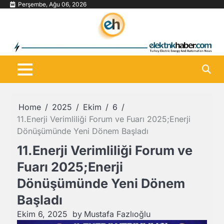
Skip
Perşembe, Ağu 06, 2026
to
content
Home
2025
Ekim
6
11.Enerji Verimliliği Forum ve Fuarı 2025;Enerji
Dönüşümünde Yeni Dönem Başladı
11.Enerji Verimliliği Forum ve
Fuarı 2025;Enerji
Dönüşümünde Yeni Dönem
Başladı
Ekim 6, 2025
by
Mustafa Fazlıoğlu