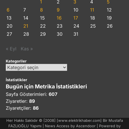
1
2
3
4
5
6
7
8
9
10
11
12
13
14
15
16
17
18
19
20
21
22
23
24
25
26
27
28
29
30
31
« Eyl
Kas »
Kategoriler
Kategoriler
İstatistikler
Bugün için Metrika İstatistikleri
Sayfa Gösterimleri:
607
Ziyaretler:
89
Ziyaretçiler:
86
Her Hakkı Saklıdır © [2008] [www.elektrikhaber.com] Bir Mustafa
FAZLIOĞLU Yapımı | News Access by
Ascendoor
| Powered by