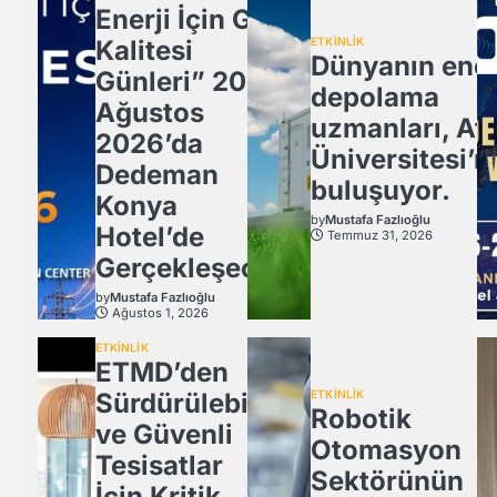
Enerji İçin Güç
Kalitesi
ETKİNLİK
Dünyanın ener
Günleri” 20
depolama
Ağustos
uzmanları, Atl
2026’da
Üniversitesi’n
Dedeman
buluşuyor.
Konya
by
Mustafa Fazlıoğlu
Hotel’de
Temmuz 31, 2026
Gerçekleşecek
by
Mustafa Fazlıoğlu
Ağustos 1, 2026
ETKİNLİK
ETMD’den
Sürdürülebilir
ETKİNLİK
Robotik
ve Güvenli
Otomasyon
Tesisatlar
Sektörünün
İçin Kritik