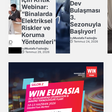
Dev
Webinar:
Bulaşması
“Binalarda
3.
Elektriksel
Sezonuyla
Riskler ve
Başlıyor!
Koruma
by
Mustafa Fazlıoğlu
Yöntemleri”
Temmuz 24, 2026
by
Mustafa Fazlıoğlu
Temmuz 29, 2026