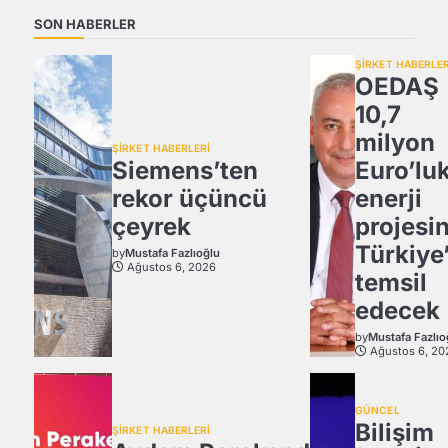
SON HABERLER
ŞİRKET HABERLER
OEDAŞ
10,7
milyon
ŞİRKET HABERLERİ
Siemens’ten
Euro’lu
rekor üçüncü
enerji
çeyrek
projesi
Türkiye’
by
Mustafa Fazlıoğlu
Ağustos 6, 2026
temsil
edecek
by
Mustafa Fazlıo
Ağustos 6, 20
GÜNCEL
Bilişim
ŞİRKET HABERLERİ