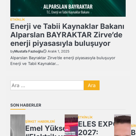
ETKİNLİK
Enerji ve Tabii Kaynaklar Bakanı
Alparslan BAYRAKTAR Zirve’de
enerji piyasasıyla buluşuyor
by
Mustafa Fazlıoğlu
Aralık 1, 2025
Alparslan Bayraktar Zirve’de enerji piyasasıyla buluşuyor
Enerji ve Tabii Kaynaklar…
Arama:
SON HABERLER
ETKİNLİK
ŞİRKET HABERLERİ
ELES EXPO
Emel Yüksel:
Şİ
2027:
B