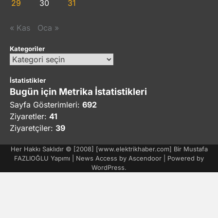
29
30
31
« Kas
Oca »
Kategoriler
Kategoriler
İstatistikler
Bugün için Metrika İstatistikleri
Sayfa Gösterimleri:
692
Ziyaretler:
41
Ziyaretçiler:
39
Her Hakkı Saklıdır © [2008] [www.elektrikhaber.com] Bir Mustafa
FAZLIOĞLU Yapımı | News Access by
Ascendoor
| Powered by
WordPress
.