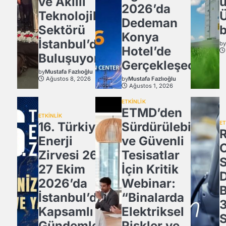
ve Akıllı
u
2026’da
Teknolojiler
Ü
Dedeman
Sektörü
b
Konya
İstanbul’da
b
Hotel’de
Buluşuyor!
Gerçekleşecek
by
Mustafa Fazlıoğlu
Ağustos 8, 2026
by
Mustafa Fazlıoğlu
Ağustos 1, 2026
ETKİNLİK
ETMD’den
ETKİNLİK
16. Türkiye
Sürdürülebilir
ET
Enerji
ve Güvenli
Zirvesi 26-
Tesisatlar
27 Ekim
İçin Kritik
2026’da
Webinar:
İstanbul’da
“Binalarda
3
Kapsamlı
Elektriksel
Gündemle
Riskler ve