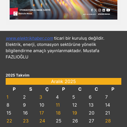
www.elektrikhaber.com
ticari bir kuruluş değildir.
Elektrik, enerji, otomasyon sektörüne yönelik
bilgilendirme amaçlı yayınlanmaktadır. Mustafa
FAZLIOĞLU
2025 Takvim
Aralık 2025
P
S
Ç
P
C
C
P
1
2
3
4
5
6
7
8
9
10
11
12
13
14
15
16
17
18
19
20
21
22
23
24
25
26
27
28