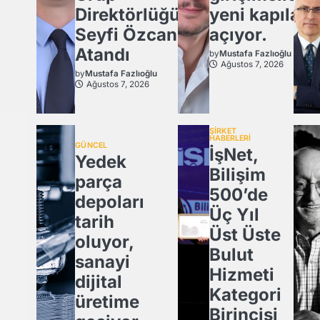
Direktörlüğü’ne
yeni kapılar
Seyfi Özcan
açıyor.
Atandı
by
Mustafa Fazlıoğlu
Ağustos 7, 2026
by
Mustafa Fazlıoğlu
Ağustos 7, 2026
ŞİRKET
HABERLERİ
GÜNCEL
İşNet,
Yedek
Bilişim
parça
500’de
depoları
Üç Yıl
tarih
Üst Üste
oluyor,
Bulut
sanayi
Hizmeti
dijital
Kategori
üretime
Birincisi