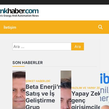
İletişim
Arama:
SON HABERLER
ŞİRKET HABERLERİ
Beta Enerji’nin
YAZILIM VE YAPAY ZEKA
Satış ve İş
Yapay Zeka,
Geliştirme
genç
Grup
girişimcilere