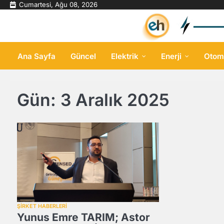
Skip
Cumartesi, Ağu 08, 2026
to
content
Ana Sayfa
Güncel
Elektrik
Enerji
Otom
Gün:
3 Aralık 2025
ŞİRKET HABERLERİ
Yunus Emre TARIM; Astor