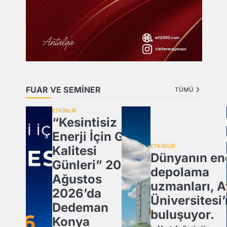
FUAR VE SEMİNER
TÜMÜ
ETKİNLİK
“Kesintisiz
Enerji İçin Güç
ETKİNLİK
Kalitesi
Dünyanın ene
Günleri” 20
depolama
Ağustos
uzmanları, A
2026’da
Üniversitesi
Dedeman
buluşuyor.
Konya