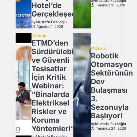
by
Mustafa Fazlıoğlu
Hotel’de
Temmuz 31, 2026
Gerçekleşecek
by
Mustafa Fazlıoğlu
Ağustos 1, 2026
ETKİNLİK
ETMD’den
ETKİNLİK
Sürdürülebilir
Robotik
ve Güvenli
Otomasyon
Tesisatlar
Sektörünün
İçin Kritik
Dev
Webinar:
Bulaşması
“Binalarda
3.
Elektriksel
Sezonuyla
Riskler ve
Başlıyor!
Koruma
by
Mustafa Fazlıoğlu
Yöntemleri”
Temmuz 24, 2026
by
Mustafa Fazlıoğlu