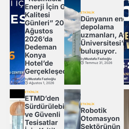
Enerji İçin Güç
Kalitesi
ETKİNLİK
Dünyanın ener
Günleri” 20
depolama
Ağustos
uzmanları, Atl
2026’da
Üniversitesi’n
Dedeman
buluşuyor.
Konya
by
Mustafa Fazlıoğlu
Hotel’de
Temmuz 31, 2026
Gerçekleşecek
by
Mustafa Fazlıoğlu
Ağustos 1, 2026
ETKİNLİK
ETMD’den
Sürdürülebilir
ETKİNLİK
Robotik
ve Güvenli
Otomasyon
Tesisatlar
Sektörünün