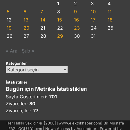
1
2
3
4
5
6
7
8
9
10
11
12
13
14
15
16
17
18
19
20
21
22
23
24
25
26
27
28
29
30
31
« Ara
Şub »
Kategoriler
Kategoriler
İstatistikler
Bugün için Metrika İstatistikleri
Sayfa Gösterimleri:
701
Ziyaretler:
80
Ziyaretçiler:
77
Her Hakkı Saklıdır © [2008] [www.elektrikhaber.com] Bir Mustafa
FAZLIOĞLU Yapımı | News Access by
Ascendoor
| Powered by