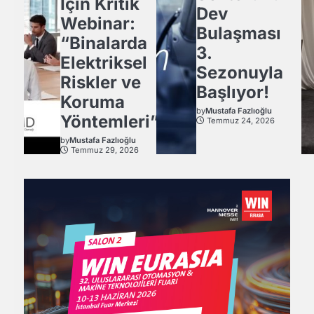
İçin Kritik
Dev
Webinar:
Bulaşması
“Binalarda
3.
Elektriksel
Sezonuyla
Riskler ve
Başlıyor!
Koruma
by
Mustafa Fazlıoğlu
Yöntemleri”
Temmuz 24, 2026
by
Mustafa Fazlıoğlu
Temmuz 29, 2026