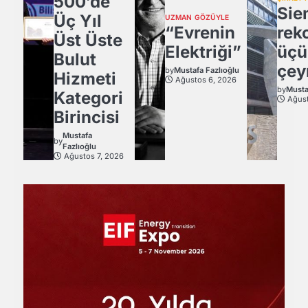
500’de
Sie
Üç Yıl
UZMAN GÖZÜYLE
“Evrenin
rek
Üst Üste
Elektriği”
üçü
Bulut
çey
by
Mustafa Fazlıoğlu
Hizmeti
Ağustos 6, 2026
by
Musta
Kategori
Ağust
Birincisi
Mustafa
by
Fazlıoğlu
Ağustos 7, 2026