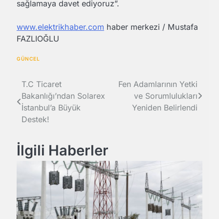
sağlamaya davet ediyoruz”.
www.elektrikhaber.com
haber merkezi / Mustafa
FAZLIOĞLU
GÜNCEL
Yazı
T.C Ticaret
Fen Adamlarının Yetki
Bakanlığı’ndan Solarex
ve Sorumlulukları
gezinmesi
İstanbul’a Büyük
Yeniden Belirlendi
Destek!
İlgili Haberler