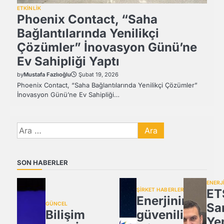
ETKİNLİK
Phoenix Contact, “Saha
Bağlantılarında Yenilikçi
Çözümler” İnovasyon Günü’ne
Ev Sahipliği Yaptı
by
Mustafa Fazlıoğlu
Şubat 19, 2026
Phoenix Contact, “Saha Bağlantılarında Yenilikçi Çözümler”
İnovasyon Günü’ne Ev Sahipliği…
Arama:
SON HABERLER
ENERJ
ŞİRKET HABERLERİ
ETS
Enerjinin
GÜNCEL
Sa
Bilişim
güvenilir
Ye