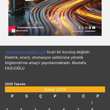
www.elektrikhaber.com
ticari bir kuruluş değildir.
Elektrik, enerji, otomasyon sektörüne yönelik
bilgilendirme amaçlı yayınlanmaktadır. Mustafa
FAZLIOĞLU
2025 Takvim
Şubat 2026
P
S
Ç
P
C
C
P
1
2
3
4
5
6
7
8