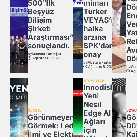
500″İlk
mimarı
Dö
Beşyüz
Türker
Ene
Bilişim
VEYAŞ’ın
Ver
Şirketi
halka
Yat
Araştırması”
arzına
Re
sonuçlandı.
SPK’dan
Av
onay
by
Mustafa Fazlıoğlu
Dö
Ağustos 6, 2026
by
Mustafa Fazlıoğlu
Ağustos 6, 2026
by
Must
Ağu
OTOMASYON
Innodisk,
Yeni
Nesil
GÜNCEL
Edge AI
UZMA
Görünmeyeni
Gö
Ağları
Görmek: Ledün
Dü
için
İlmi ve Elektrik
Ka