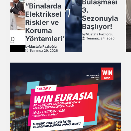
Bulaşması
“Binalarda
3.
Elektriksel
Sezonuyla
Riskler ve
Başlıyor!
Koruma
by
Mustafa Fazlıoğlu
Yöntemleri”
Temmuz 24, 2026
by
Mustafa Fazlıoğlu
Temmuz 29, 2026