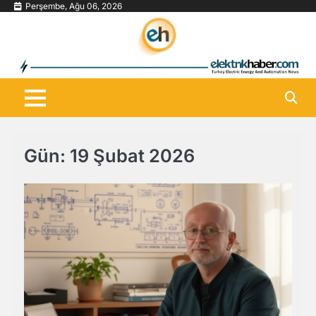
Skip
Perşembe, Ağu 06, 2026
to
content
Gün:
19 Şubat 2026