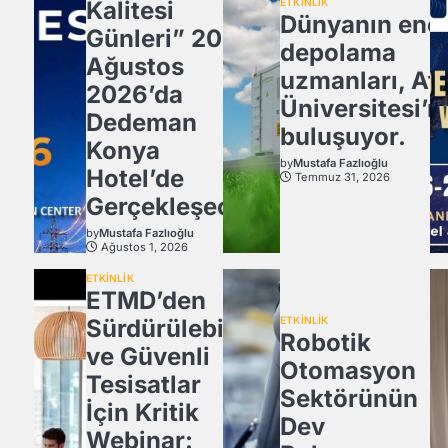
Kalitesi
ETKİNLİK
Dünyanın ener
Günleri” 20
depolama
Ağustos
uzmanları, Atl
2026’da
Üniversitesi’n
Dedeman
buluşuyor.
Konya
by
Mustafa Fazlıoğlu
Hotel’de
Temmuz 31, 2026
Gerçekleşecek
by
Mustafa Fazlıoğlu
Ağustos 1, 2026
ETKİNLİK
ETMD’den
Sürdürülebilir
ETKİNLİK
Robotik
ve Güvenli
Otomasyon
Tesisatlar
Sektörünün
İçin Kritik
Dev
Webinar: