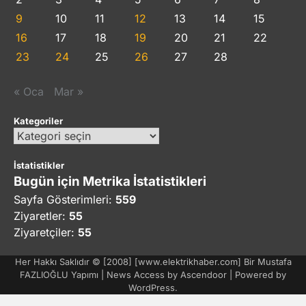
9
10
11
12
13
14
15
16
17
18
19
20
21
22
23
24
25
26
27
28
« Oca
Mar »
Kategoriler
Kategoriler
İstatistikler
Bugün için Metrika İstatistikleri
Sayfa Gösterimleri:
559
Ziyaretler:
55
Ziyaretçiler:
55
Her Hakkı Saklıdır © [2008] [www.elektrikhaber.com] Bir Mustafa
FAZLIOĞLU Yapımı | News Access by
Ascendoor
| Powered by
WordPress
.