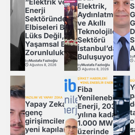
“Elektrik ve
Elektrik,
S
Enerji
Aydınlatma
G
Sektöründe İş
ve Akıllı
G
Elbiseleri Bir
Teknolojiler
D
Lüks Değil,
Sektörü
S
Yaşamsal Bir
İstanbul’da
A
Zorunluluktur
Buluşuyor!
by
by
Mustafa Fazlıoğlu
Ağustos 8, 2026
by
Mustafa Fazlıoğlu
Ağustos 8, 2026
ŞİRKET HABERLERİ
GÜ
YENİLENEBİLİR ENERJİ
Y
Fiba
p
Yenilenebilir
YAZILIM VE YAPAY ZEKA
Yapay Zeka,
d
Enerji, 2030
genç
t
yılına kadar
girişimcilere
o
1.000 MW
yeni kapılar
s
üzerinde