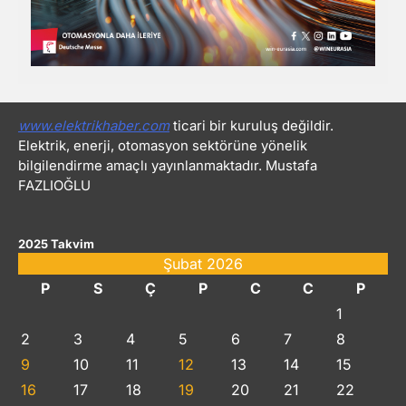
www.elektrikhaber.com
ticari bir kuruluş değildir.
Elektrik, enerji, otomasyon sektörüne yönelik
bilgilendirme amaçlı yayınlanmaktadır. Mustafa
FAZLIOĞLU
2025 Takvim
Şubat 2026
P
S
Ç
P
C
C
P
1
2
3
4
5
6
7
8
9
10
11
12
13
14
15
16
17
18
19
20
21
22