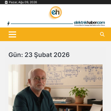
Skip
Pazar, Ağu 09, 2026
to
content
Gün:
23 Şubat 2026