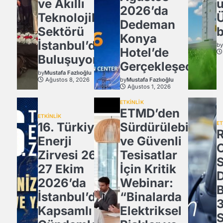
ve Akıllı
u
2026’da
Teknolojiler
Ü
Dedeman
Sektörü
b
Konya
İstanbul’da
b
Hotel’de
Buluşuyor!
Gerçekleşecek
by
Mustafa Fazlıoğlu
Ağustos 8, 2026
by
Mustafa Fazlıoğlu
Ağustos 1, 2026
ETKİNLİK
ETMD’den
ETKİNLİK
16. Türkiye
Sürdürülebilir
ET
Enerji
ve Güvenli
Zirvesi 26-
Tesisatlar
27 Ekim
İçin Kritik
2026’da
Webinar:
İstanbul’da
“Binalarda
3
Kapsamlı
Elektriksel