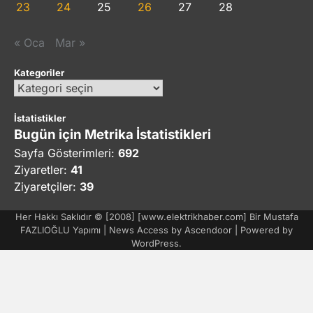
23
24
25
26
27
28
« Oca
Mar »
Kategoriler
Kategoriler
İstatistikler
Bugün için Metrika İstatistikleri
Sayfa Gösterimleri:
692
Ziyaretler:
41
Ziyaretçiler:
39
Her Hakkı Saklıdır © [2008] [www.elektrikhaber.com] Bir Mustafa
FAZLIOĞLU Yapımı | News Access by
Ascendoor
| Powered by
WordPress
.