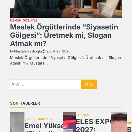
UZMAN GÖZÜYLE
Meslek Örgütlerinde “Siyasetin
Gölgesi”: Üretmek mi, Slogan
Atmak mı?
by
Mustafa Fazlıoğlu
Şubat 23, 2026
Meslek Örgütlerinde “Siyasetin Gölgesi”: Üretmek mi, Slogan
Atmak mı? Mustafa…
Arama:
SON HABERLER
ETKİNLİK
ŞİRKET HABERLERİ
ELES EXPO
Emel Yüksel:
Şİ
2027:
B