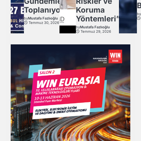
Gündemle
Riskler ve
B
Toplanıyor.
Koruma
b
Yöntemleri”
by
Mustafa Fazlıoğlu
Temmuz 30, 2026
by
Mustafa Fazlıoğlu
Temmuz 29, 2026