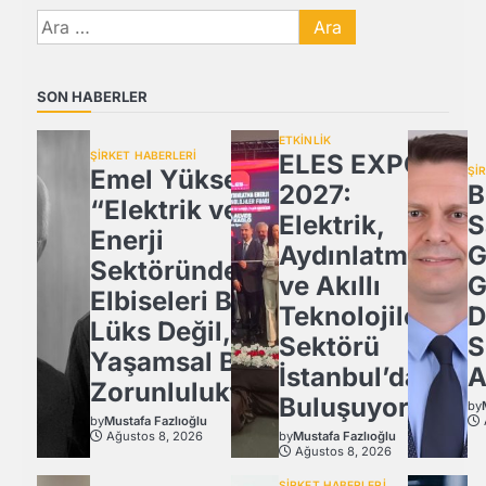
Arama:
SON HABERLER
ETKİNLİK
ŞİRKET HABERLERİ
ELES EXPO
Emel Yüksel:
Şİ
2027:
B
“Elektrik ve
Elektrik,
S
Enerji
Aydınlatma
G
Sektöründe İş
ve Akıllı
G
Elbiseleri Bir
Teknolojiler
D
Lüks Değil,
Sektörü
S
Yaşamsal Bir
İstanbul’da
A
Zorunluluktur
Buluşuyor!
by
by
Mustafa Fazlıoğlu
Ağustos 8, 2026
by
Mustafa Fazlıoğlu
Ağustos 8, 2026
ŞİRKET HABERLERİ