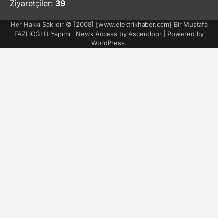
Ziyaretçiler:
39
Her Hakkı Saklıdır © [2008] [www.elektrikhaber.com] Bir Mustafa
FAZLIOĞLU Yapımı | News Access by
Ascendoor
| Powered by
WordPress
.