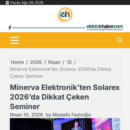
Skip
Pazar, Ağu 09, 2026
to
content
Home
2026
Nisan
10
Minerva Elektronik’ten Solarex 2026’da Dikkat
Çeken Seminer
Minerva Elektronik’ten Solarex
2026’da Dikkat Çeken
Seminer
Nisan 10, 2026
by
Mustafa Fazlıoğlu