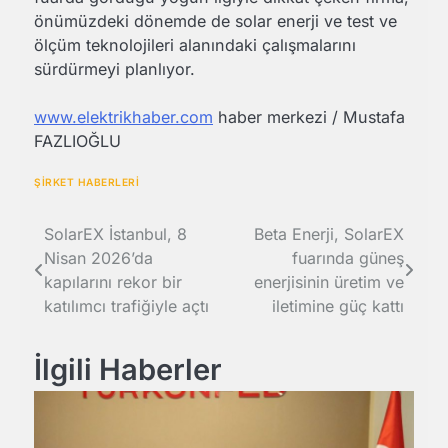
önümüzdeki dönemde de solar enerji ve test ve
ölçüm teknolojileri alanındaki çalışmalarını
sürdürmeyi planlıyor.
www.elektrikhaber.com
haber merkezi / Mustafa
FAZLIOĞLU
ŞİRKET HABERLERİ
Yazı
SolarEX İstanbul, 8
Beta Enerji, SolarEX
Nisan 2026’da
fuarında güneş
gezinmesi
kapılarını rekor bir
enerjisinin üretim ve
katılımcı trafiğiyle açtı
iletimine güç kattı
İlgili Haberler