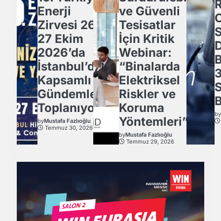
Enerji
ve Güvenli
Zirvesi 26-
Tesisatlar
27 Ekim
İçin Kritik
2026’da
Webinar:
İstanbul’da
“Binalarda
3
Kapsamlı
Elektriksel
Gündemle
Riskler ve
B
Toplanıyor.
Koruma
b
Yöntemleri”
by
Mustafa Fazlıoğlu
Temmuz 30, 2026
by
Mustafa Fazlıoğlu
Temmuz 29, 2026