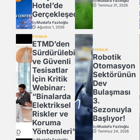
by
Mustafa Fazlıoğlu
Hotel’de
Temmuz 31, 2026
Gerçekleşecek
by
Mustafa Fazlıoğlu
Ağustos 1, 2026
ETKİNLİK
ETMD’den
ETKİNLİK
Sürdürülebilir
Robotik
ve Güvenli
Otomasyon
Tesisatlar
Sektörünün
İçin Kritik
Dev
Webinar:
Bulaşması
“Binalarda
3.
Elektriksel
Sezonuyla
Riskler ve
Başlıyor!
Koruma
by
Mustafa Fazlıoğlu
Yöntemleri”
Temmuz 24, 2026
by
Mustafa Fazlıoğlu