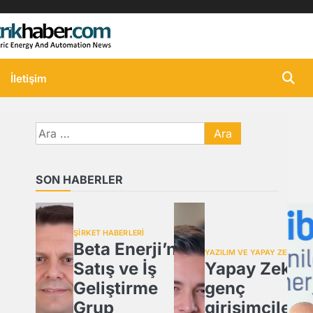
İletişim
Arama:
SON HABERLER
ŞİRKET HABERLERİ
Beta Enerji’nin
YAZILIM VE YAPAY ZEKA
Satış ve İş
Yapay Zeka,
Geliştirme
genç
Grup
girişimcilere