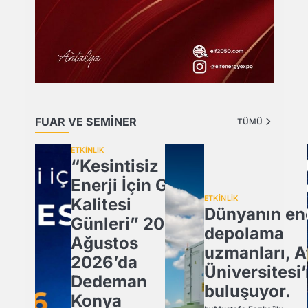
FUAR VE SEMİNER
TÜMÜ
ETKİNLİK
“Kesintisiz
Enerji İçin Güç
ETKİNLİK
Kalitesi
Dünyanın ene
Günleri” 20
depolama
Ağustos
uzmanları, A
2026’da
Üniversitesi
Dedeman
buluşuyor.
Konya