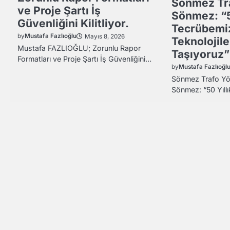
Sönmez Tr
ve Proje Şartı İş
Sönmez: “5
Güvenliğini Kilitliyor.
Tecrübemizi
by
Mustafa Fazlıoğlu
Mayıs 8, 2026
Teknolojil
Mustafa FAZLIOĞLU; Zorunlu Rapor
Taşıyoruz”
Formatları ve Proje Şartı İş Güvenliğini…
by
Mustafa Fazlıoğl
Sönmez Trafo Yö
Sönmez: “50 Yıll