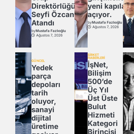
Direktörlüğü’ne
yeni kapılar
Seyfi Özcan
açıyor.
Atandı
by
Mustafa Fazlıoğlu
Ağustos 7, 2026
by
Mustafa Fazlıoğlu
Ağustos 7, 2026
ŞİRKET
HABERLERİ
GÜNCEL
İşNet,
Yedek
Bilişim
parça
500’de
depoları
Üç Yıl
tarih
Üst Üste
oluyor,
Bulut
sanayi
Hizmeti
dijital
Kategori
üretime
Birincisi