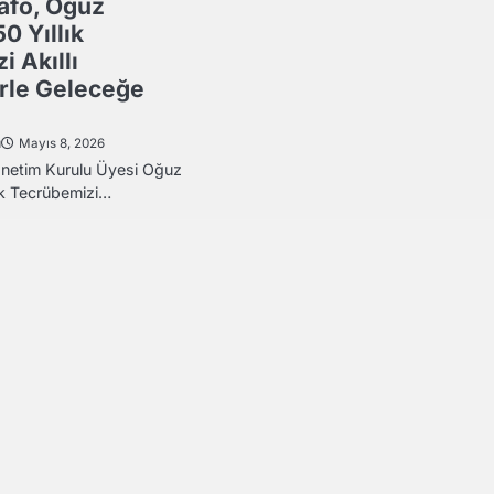
afo, Oğuz
0 Yıllık
 Akıllı
erle Geleceğe
u
Mayıs 8, 2026
netim Kurulu Üyesi Oğuz
ık Tecrübemizi…