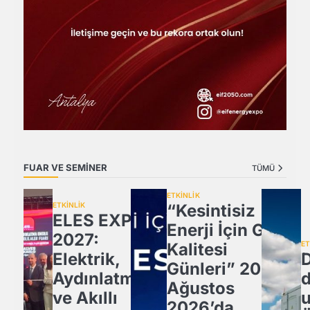
FUAR VE SEMİNER
TÜMÜ
ETKİNLİK
ETKİNLİK
“Kesintisiz
ELES EXPO
Enerji İçin Güç
2027:
Kalitesi
ET
Elektrik,
D
Günleri” 20
Aydınlatma
Ağustos
ve Akıllı
u
2026’da