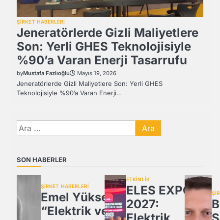
ŞİRKET HABERLERİ
Jeneratörlerde Gizli Maliyetlere
Son: Yerli GHES Teknolojisiyle
%90’a Varan Enerji Tasarrufu
by
Mustafa Fazlıoğlu
Mayıs 19, 2026
Jeneratörlerde Gizli Maliyetlere Son: Yerli GHES
Teknolojisiyle %90’a Varan Enerji…
Arama:
SON HABERLER
ETKİNLİK
ŞİRKET HABERLERİ
ELES EXPO
Emel Yüksel:
Şİ
2027:
B
“Elektrik ve
Elektrik,
S