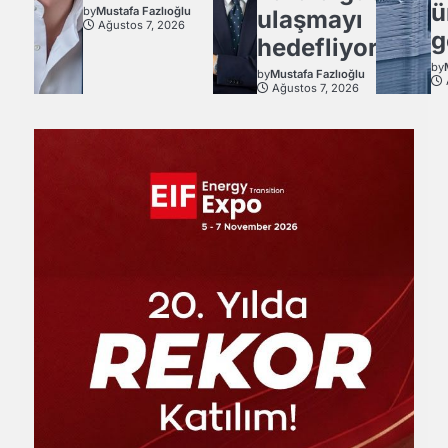
ü
by
Mustafa Fazlıoğlu
ulaşmayı
Ağustos 7, 2026
g
hedefliyor
by
by
Mustafa Fazlıoğlu
Ağustos 7, 2026