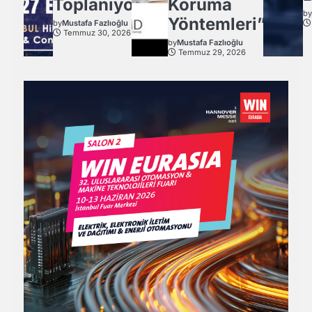
Toplanıyor.
Koruma
b
Yöntemleri”
by
Mustafa Fazlıoğlu
Temmuz 30, 2026
by
Mustafa Fazlıoğlu
Temmuz 29, 2026