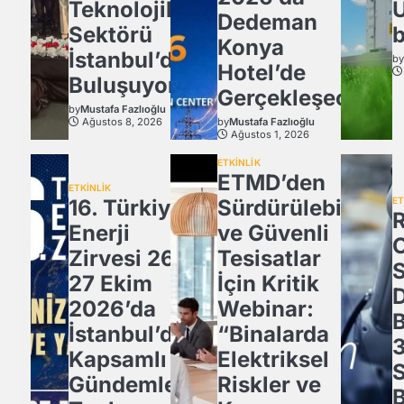
Teknolojiler
Ü
Dedeman
Sektörü
b
Konya
İstanbul’da
b
Hotel’de
Buluşuyor!
Gerçekleşecek
by
Mustafa Fazlıoğlu
Ağustos 8, 2026
by
Mustafa Fazlıoğlu
Ağustos 1, 2026
ETKİNLİK
ETMD’den
ETKİNLİK
16. Türkiye
Sürdürülebilir
ET
Enerji
ve Güvenli
Zirvesi 26-
Tesisatlar
27 Ekim
İçin Kritik
2026’da
Webinar:
İstanbul’da
“Binalarda
3
Kapsamlı
Elektriksel
Gündemle
Riskler ve
B