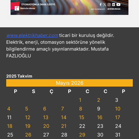
www.elektrikhaber.com
ticari bir kuruluş değildir.
Elektrik, enerji, otomasyon sektörüne yönelik
bilgilendirme amaçlı yayınlanmaktadır. Mustafa
FAZLIOĞLU
2025 Takvim
Mayıs 2026
P
S
Ç
P
C
C
P
1
2
3
4
5
6
7
8
9
10
11
12
13
14
15
16
17
18
19
20
21
22
23
24
25
26
27
28
29
30
31