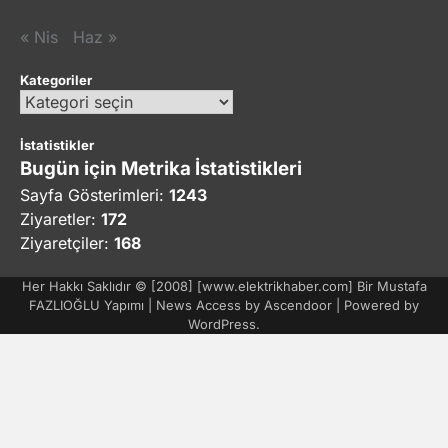
« Nis
Haz »
Kategoriler
Kategoriler
İstatistikler
Bugün için Metrika İstatistikleri
Sayfa Gösterimleri:
1243
Ziyaretler:
172
Ziyaretçiler:
168
Her Hakkı Saklıdır © [2008] [www.elektrikhaber.com] Bir Mustafa
FAZLIOĞLU Yapımı | News Access by
Ascendoor
| Powered by
WordPress
.