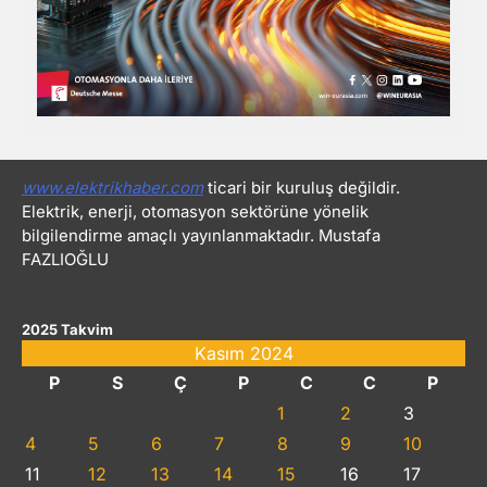
www.elektrikhaber.com
ticari bir kuruluş değildir.
Elektrik, enerji, otomasyon sektörüne yönelik
bilgilendirme amaçlı yayınlanmaktadır. Mustafa
FAZLIOĞLU
2025 Takvim
Kasım 2024
P
S
Ç
P
C
C
P
1
2
3
4
5
6
7
8
9
10
11
12
13
14
15
16
17