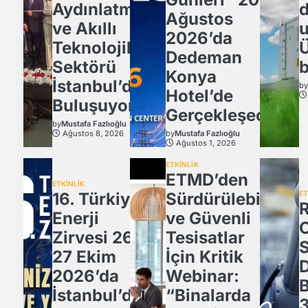
Aydınlatma
Ağustos
ve Akıllı
u
2026’da
Teknolojiler
Ü
Dedeman
Sektörü
b
Konya
İstanbul’da
b
Hotel’de
Buluşuyor!
Gerçekleşecek
by
Mustafa Fazlıoğlu
Ağustos 8, 2026
by
Mustafa Fazlıoğlu
Ağustos 1, 2026
ETKİNLİK
ETMD’den
ETKİNLİK
16. Türkiye
Sürdürülebilir
ET
Enerji
ve Güvenli
Zirvesi 26-
Tesisatlar
27 Ekim
İçin Kritik
2026’da
Webinar:
İstanbul’da
“Binalarda
3