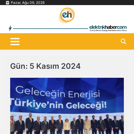
Skip
Pazar, Ağu 09, 2026
to
content
Gün:
5 Kasım 2024