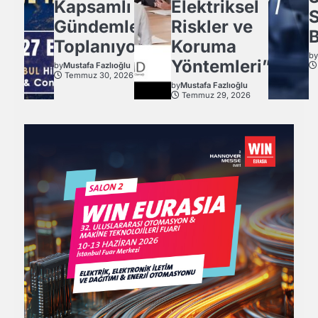
Kapsamlı
Elektriksel
Gündemle
Riskler ve
B
Toplanıyor.
Koruma
b
Yöntemleri”
by
Mustafa Fazlıoğlu
Temmuz 30, 2026
by
Mustafa Fazlıoğlu
Temmuz 29, 2026