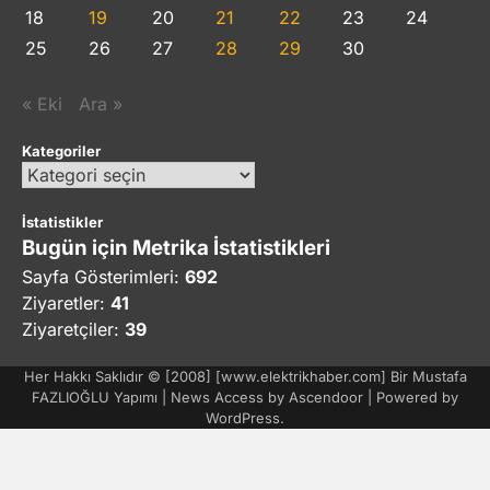
18
19
20
21
22
23
24
25
26
27
28
29
30
« Eki
Ara »
Kategoriler
Kategoriler
İstatistikler
Bugün için Metrika İstatistikleri
Sayfa Gösterimleri:
692
Ziyaretler:
41
Ziyaretçiler:
39
Her Hakkı Saklıdır © [2008] [www.elektrikhaber.com] Bir Mustafa
FAZLIOĞLU Yapımı | News Access by
Ascendoor
| Powered by
WordPress
.