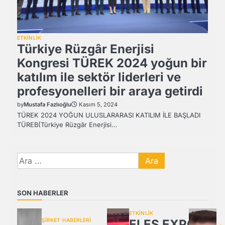
ETKİNLİK
Türkiye Rüzgâr Enerjisi
Kongresi TÜREK 2024 yoğun bir
katılım ile sektör liderleri ve
profesyonelleri bir araya getirdi
by
Mustafa Fazlıoğlu
Kasım 5, 2024
TÜREK 2024 YOĞUN ULUSLARARASI KATILIM İLE BAŞLADI
TÜREB(Türkiye Rüzgâr Enerjisi…
Arama:
SON HABERLER
ETKİNLİK
ŞİRKET HABERLERİ
ELES EXPO