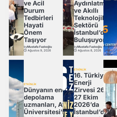
ve Acil
Aydınlatma
Durum
ve Akıllı
Tedbirleri
Teknolojiler
Hayati
Sektörü
Önem
İstanbul’da
Taşıyor
Buluşuyor!
by
Mustafa Fazlıoğlu
by
Mustafa Fazlıoğlu
Ağustos 9, 2026
Ağustos 8, 2026
ETKİNLİK
16. Türkiye
Enerji
ETKİNLİK
Dünyanın enerji
Zirvesi 26-
depolama
27 Ekim
uzmanları, Atlas
2026’da
Üniversitesi’nde
İstanbul’da