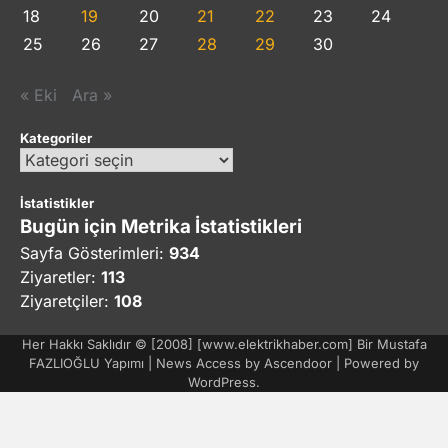
18
19
20
21
22
23
24
25
26
27
28
29
30
« Eki
Ara »
Kategoriler
Kategoriler
İstatistikler
Bugün için Metrika İstatistikleri
Sayfa Gösterimleri:
934
Ziyaretler:
113
Ziyaretçiler:
108
Her Hakkı Saklıdır © [2008] [www.elektrikhaber.com] Bir Mustafa
FAZLIOĞLU Yapımı | News Access by
Ascendoor
| Powered by
WordPress
.