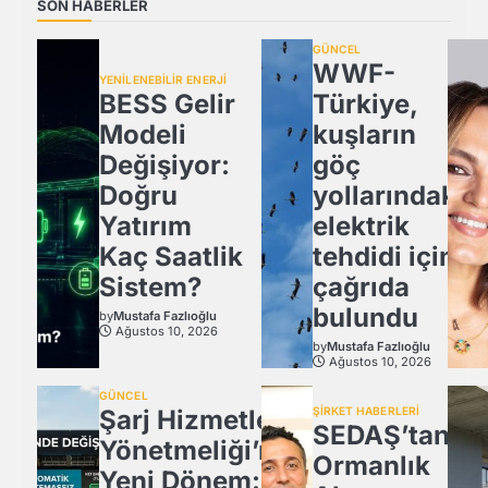
SON HABERLER
GÜNCEL
WWF-
YENİLENEBİLİR ENERJİ
BESS Gelir
Türkiye,
Modeli
kuşların
Değişiyor:
göç
Doğru
yollarındaki
Yatırım
elektrik
Kaç Saatlik
tehdidi için
Sistem?
çağrıda
bulundu
by
Mustafa Fazlıoğlu
Ağustos 10, 2026
by
Mustafa Fazlıoğlu
Ağustos 10, 2026
GÜNCEL
Şarj Hizmetleri
ŞİRKET HABERLERİ
SEDAŞ’tan
Yönetmeliği’nde
Ormanlık
Yeni Dönem: