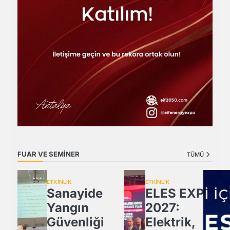
FUAR VE SEMİNER
TÜMÜ
ETKİNLİK
ETKİNLİK
Sanayide
ELES EXPO
Yangın
2027:
Güvenliği
Elektrik,