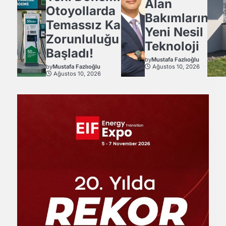
Alan
Otoyollarda
Bakımlarında
Temassız Kart
Yeni Nesil
Zorunluluğu
Teknoloji
Başladı!
by
Mustafa Fazlıoğlu
by
Mustafa Fazlıoğlu
Ağustos 10, 2026
Ağustos 10, 2026