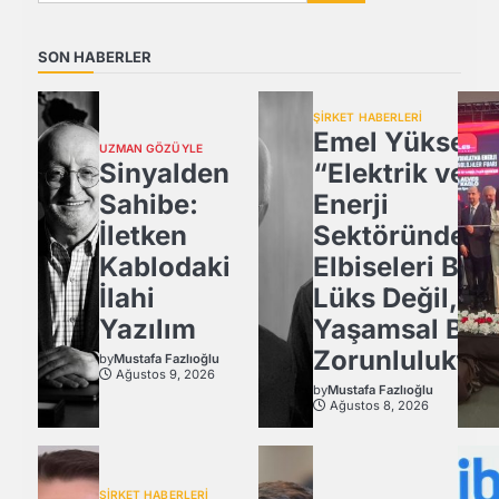
SON HABERLER
ŞİRKET HABERLERİ
Emel Yüksel:
UZMAN GÖZÜYLE
Sinyalden
“Elektrik ve
Sahibe:
Enerji
İletken
Sektöründe İş
Kablodaki
Elbiseleri Bir
İlahi
Lüks Değil,
Yazılım
Yaşamsal Bir
Zorunluluktur
by
Mustafa Fazlıoğlu
Ağustos 9, 2026
by
Mustafa Fazlıoğlu
Ağustos 8, 2026
ŞİRKET HABERLERİ