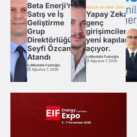
Beta Enerji’nin
YAZILIM VE YAPAY ZEKA
Satış ve İş
Yapay Zeka,
Geliştirme
genç
Grup
girişimcilere
Direktörlüğü’ne
yeni kapılar
Seyfi Özcan
açıyor.
Atandı
by
Mustafa Fazlıoğlu
Ağustos 7, 2026
by
Mustafa Fazlıoğlu
Ağustos 7, 2026