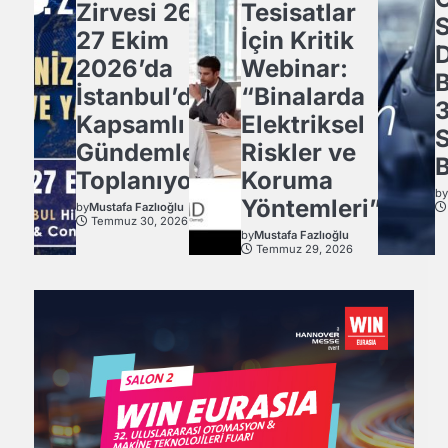
Zirvesi 26-
Tesisatlar
27 Ekim
İçin Kritik
2026’da
Webinar:
İstanbul’da
“Binalarda
3
Kapsamlı
Elektriksel
Gündemle
Riskler ve
B
Toplanıyor.
Koruma
b
Yöntemleri”
by
Mustafa Fazlıoğlu
Temmuz 30, 2026
by
Mustafa Fazlıoğlu
Temmuz 29, 2026