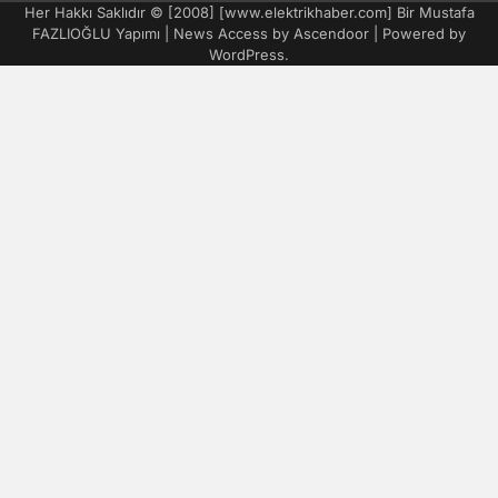
Her Hakkı Saklıdır © [2008] [www.elektrikhaber.com] Bir Mustafa
FAZLIOĞLU Yapımı | News Access by
Ascendoor
| Powered by
WordPress
.