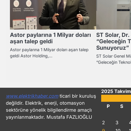
Astor paylarına 1 Milyar doları
ST Solar, Dr
aşan talep geldi
“Geleceğin Te
Sunuyoruz”
Astor paylarına 1 Milyar doları aşan talep
geldi Astor Holding,…
ST Solar Genel Mü
“Geleceğin Teknol
2025 Takvim
www.elektrikhaber.com
ticari bir kuruluş
değildir. Elektrik, enerji, otomasyon
P
S
sektörüne yönelik bilgilendirme amaçlı
yayınlanmaktadır. Mustafa FAZLIOĞLU
2
3
9
10
1