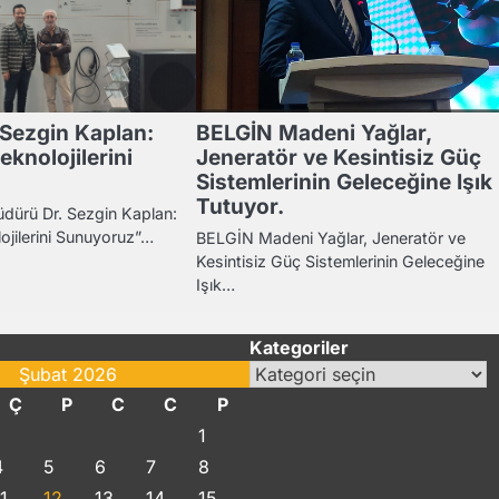
. Sezgin Kaplan:
BELGİN Madeni Yağlar,
knolojilerini
Jeneratör ve Kesintisiz Güç
Sistemlerinin Geleceğine Işık
Tutuyor.
dürü Dr. Sezgin Kaplan:
ojilerini Sunuyoruz”…
BELGİN Madeni Yağlar, Jeneratör ve
Kesintisiz Güç Sistemlerinin Geleceğine
Işık…
Kategoriler
Kategoriler
Şubat 2026
Ç
P
C
C
P
1
4
5
6
7
8
1
12
13
14
15