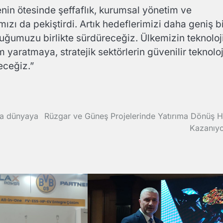
nin ötesinde şeffaflık, kurumsal yönetim ve
ızı da pekiştirdi. Artık hedeflerimizi daha geniş b
luğumuzu birlikte sürdüreceğiz. Ülkemizin teknoloj
 yaratmaya, stratejik sektörlerin güvenilir teknoloj
eceğiz.”
yla dünyaya
Rüzgar ve Güneş Projelerinde Yatırıma Dönüş H
Kazanıyo