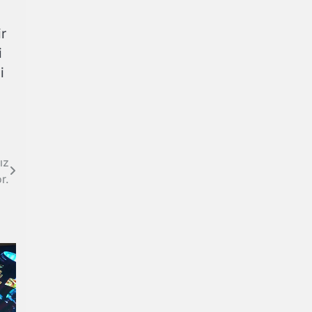
ir
i
i
ız
r.