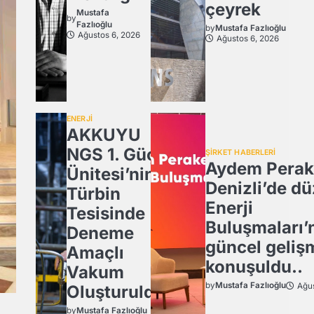
çeyrek
Mustafa
by
Fazlıoğlu
by
Mustafa Fazlıoğlu
Ağustos 6, 2026
Ağustos 6, 2026
ENERJİ
AKKUYU
NGS 1. Güç
ŞİRKET HABERLERİ
Aydem Perak
Ünitesi’nin
Denizli’de dü
Türbin
Enerji
Tesisinde
Buluşmaları’
Deneme
güncel geliş
Amaçlı
konuşuldu..
Vakum
by
Mustafa Fazlıoğlu
Ağus
Oluşturuldu.
by
Mustafa Fazlıoğlu