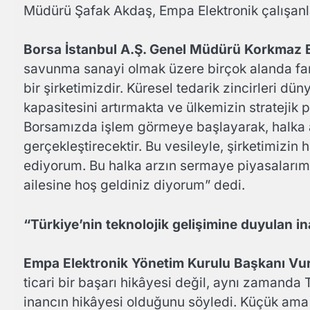
Müdürü Şafak Akdaş, Empa Elektronik çalışanlar
Borsa İstanbul A.Ş. Genel Müdürü Korkmaz 
savunma sanayi olmak üzere birçok alanda farkl
bir şirketimizdir. Küresel tedarik zincirleri dü
kapasitesini artırmakta ve ülkemizin stratejik
Borsamızda işlem görmeye başlayarak, halka ar
gerçekleştirecektir. Bu vesileyle, şirketimizi
ediyorum. Bu halka arzın sermaye piyasalarımı
ailesine hoş geldiniz diyorum” dedi.
“Türkiye’nin teknolojik gelişimine duyulan i
Empa Elektronik Yönetim Kurulu Başkanı Vu
ticari bir başarı hikâyesi değil, aynı zamanda 
inancın hikâyesi olduğunu söyledi. Küçük ama