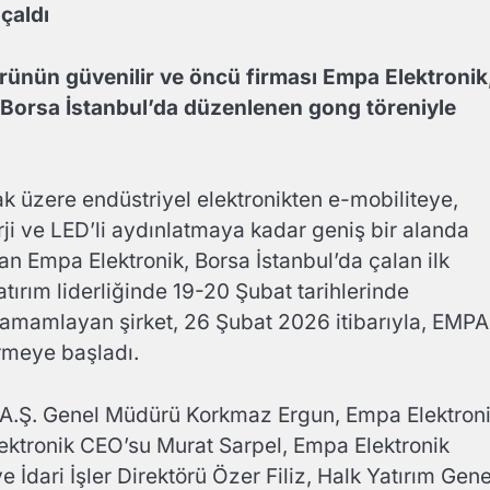
çaldı
törünün güvenilir ve öncü firması Empa Elektronik
n Borsa İstanbul’da düzenlenen gong töreniyle
 üzere endüstriyel elektronikten e-mobiliteye,
rji ve LED’li aydınlatmaya kadar geniş bir alanda
n Empa Elektronik, Borsa İstanbul’da çalan ilk
tırım liderliğinde 19-20 Şubat tarihlerinde
tamamlayan şirket, 26 Şubat 2026 itibarıyla, EMP
rmeye başladı.
l A.Ş. Genel Müdürü Korkmaz Ergun, Empa Elektron
ktronik CEO’su Murat Sarpel, Empa Elektronik
İdari İşler Direktörü Özer Filiz, Halk Yatırım Gene