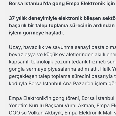
Borsa İstanbul’da gong Empa Elektronik için 
37 yıllık deneyimiyle elektronik bileşen sek
başarılı bir talep toplama sürecinin ardında
işlem görmeye başladı.
Uzay, havacılık ve savunma sanayi başta olmak
beyaz eşya ve küçük ev aletlerinden akıllı ene
kapsamlı teknolojik çözüm tedarik hizmeti suna
gongla sermaye piyasalarına adım attı. Halk Ya
gerçekleşen talep toplama sürecini başarıyla 
koduyla Borsa İstanbul Ana Pazar’da işlem gö
Empa Elektronik’in gong töreni, Borsa İstanbu
Yönetim Kurulu Başkanı Vural Akman, Empa Ele
COO’su Volkan Akbıyık, Empa Elektronik Mali ve 