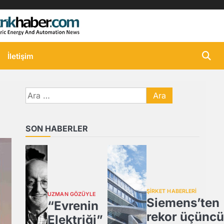
İletişim
Arama:
SON HABERLER
ŞİRKET HABERLERİ
UZMAN GÖZÜYLE
Siemens’ten
“Evrenin
rekor üçüncü
Elektriği”