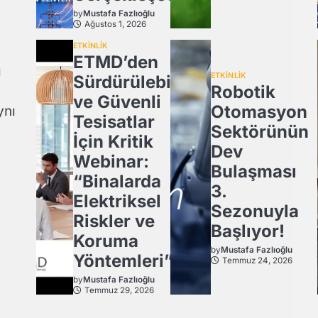
by
Mustafa Fazlıoğlu
Ağustos 1, 2026
ETKİNLİK
ETMD’den
ı
ETKİNLİK
Sürdürülebilir
Robotik
ve Güvenli
Otomasyon
ynı
Tesisatlar
Sektörünün
İçin Kritik
Dev
Webinar:
Bulaşması
“Binalarda
3.
Elektriksel
Sezonuyla
Riskler ve
Başlıyor!
Koruma
by
Mustafa Fazlıoğlu
Yöntemleri”
Temmuz 24, 2026
by
Mustafa Fazlıoğlu
Temmuz 29, 2026