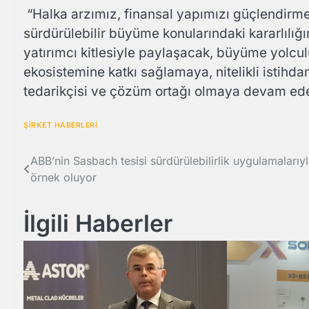
“Halka arzımız, finansal yapımızı güçlendirme
sürdürülebilir büyüme konularındaki kararlılığım
yatırımcı kitlesiyle paylaşacak, büyüme yolcu
ekosistemine katkı sağlamaya, nitelikli istihdam
tedarikçisi ve çözüm ortağı olmaya devam ed
ŞİRKET HABERLERİ
Yazı
ABB’nin Sasbach tesisi sürdürülebilirlik uygulamaları
örnek oluyor
gezinmesi
İlgili Haberler