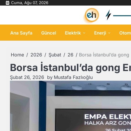
Skip
Cuma, Ağu 07, 2026
to
content
Ana Sayfa
Güncel
Elektrik
Enerji
Otom
Home
2026
Şubat
26
Borsa İstanbul’da gong 
Borsa İstanbul’da gong Em
Şubat 26, 2026
by
Mustafa Fazlıoğlu