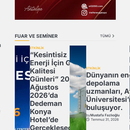
.
a
FUAR VE SEMİNER
TÜMÜ
a
ETKİNLİK
“Kesintisiz
Enerji İçin Güç
ETKİNLİK
Kalitesi
Dünyanın ene
Günleri” 20
depolama
Ağustos
uzmanları, A
2026’da
Üniversitesi
Dedeman
buluşuyor.
a
Konya
by
Mustafa Fazlıoğlu
Hotel’de
Temmuz 31, 2026
Gerçekleşecek