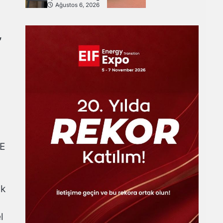
Ağustos 6, 2026
,
AE
ik
l