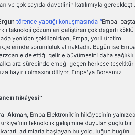
ı ve çok sayıda davetlinin katılımıyla gerçekleşti
Ergun
törende yaptığı konuşmasında “
Empa, başt
ı teknoloji çözümleri geliştiren çok değerli köklü
nyada yeniden şekillenirken, Empa, yerli üretim
 projelerinde sorumluluk almaktadır. Bugün ise Emp
zdan elde ettiği gelirle büyümesini daha sağlıklı
n halka arz sürecinde emeği geçen herkese teşekkür
za hayırlı olmasını diliyor, Empa’ya Borsamız
nancın hikâyesi”
ral Akman
, Empa Elektronik’in hikâyesinin yalnızc
Türkiye’nin teknolojik gelişimine duyulan güçlü bir
 kararlı adımlarla başlayan bu yolculuğun bugün