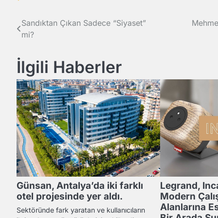
Yazı
Sandıktan Çıkan Sadece “Siyaset”
Mehmet
mi?
gezinmesi
İlgili Haberler
Günsan, Antalya’da iki farklı
Legrand, Inca
otel projesinde yer aldı.
Modern Çal
Alanlarına Es
Sektöründe fark yaratan ve kullanıcıların
Bir Arada S