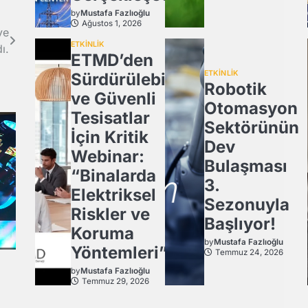
by
Mustafa Fazlıoğlu
Ağustos 1, 2026
ve
ETKİNLİK
ı.
ETMD’den
ETKİNLİK
Sürdürülebilir
Robotik
ve Güvenli
Otomasyon
Tesisatlar
Sektörünün
İçin Kritik
Dev
Webinar:
Bulaşması
“Binalarda
3.
Elektriksel
Sezonuyla
Riskler ve
Başlıyor!
Koruma
by
Mustafa Fazlıoğlu
Yöntemleri”
Temmuz 24, 2026
by
Mustafa Fazlıoğlu
Temmuz 29, 2026