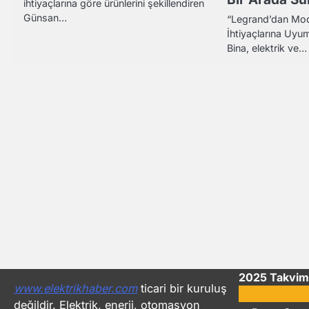
ihtiyaçlarına göre ürünlerini şekillendiren
Günsan…
“Legrand’dan Mod
İhtiyaçlarına Uyu
Bina, elektrik ve…
2025 Takvim
www.elektrikhaber.com
ticari bir kuruluş
değildir. Elektrik, enerji, otomasyon