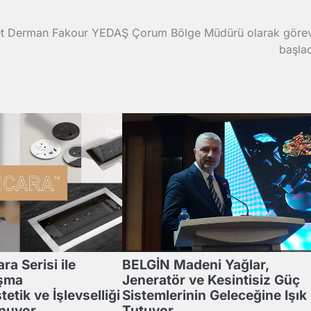
 Derman Fakour YEDAŞ Çorum Bölge Müdürü olarak göre
başlad
ra Serisi ile
BELGİN Madeni Yağlar,
ışma
Jeneratör ve Kesintisiz Güç
tetik ve İşlevselliği
Sistemlerinin Geleceğine Işık
unuyor
Tutuyor.