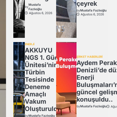
çeyrek
Mustafa
by
Fazlıoğlu
by
Mustafa Fazlıoğlu
Ağustos 6, 2026
Ağustos 6, 2026
ENERJİ
AKKUYU
NGS 1. Güç
ŞİRKET HABERLERİ
Aydem Perak
Ünitesi’nin
Denizli’de dü
Türbin
Enerji
Tesisinde
Buluşmaları’
Deneme
güncel geliş
Amaçlı
konuşuldu..
Vakum
by
Mustafa Fazlıoğlu
Ağus
Oluşturuldu.
by
Mustafa Fazlıoğlu