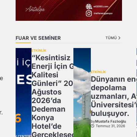
FUAR VE SEMİNER
TÜMÜ
ETKİNLİK
“Kesintisiz
Enerji İçin Güç
ETKİNLİK
Kalitesi
Dünyanın ene
ve
Günleri” 20
depolama
Ağustos
uzmanları, A
2026’da
Üniversitesi
Dedeman
buluşuyor.
r.
Konya
by
Mustafa Fazlıoğlu
Hotel’de
Temmuz 31, 2026
Gerçekleşecek