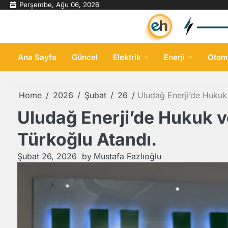
Skip
Perşembe, Ağu 06, 2026
to
content
Ana Sayfa
Güncel
Elektrik
Enerji
Otom
Home
2026
Şubat
26
Uludağ Enerji’de Hukuk
Uludağ Enerji’de Hukuk 
Türkoğlu Atandı.
Şubat 26, 2026
by
Mustafa Fazlıoğlu