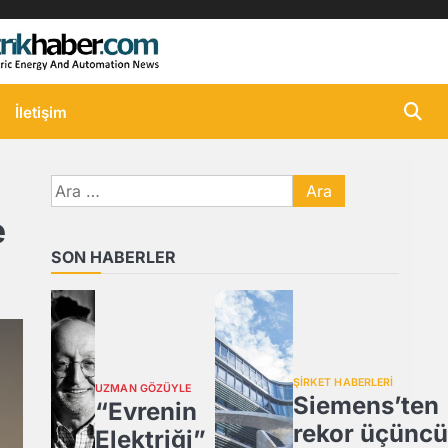
İletişim
Arama:
e
SON HABERLER
ŞİRKET HABERLERİ
UZMAN GÖZÜYLE
Siemens’ten
“Evrenin
rekor üçüncü
Elektriği”