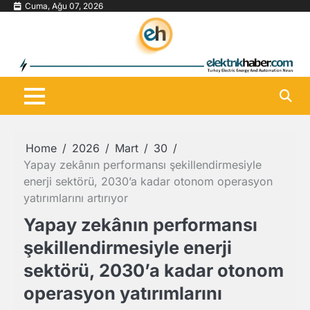
Skip
Cuma, Ağu 07, 2026
to
content
Home
2026
Mart
30
Yapay zekânın performansı şekillendirmesiyle
enerji sektörü, 2030’a kadar otonom operasyon
yatırımlarını artırıyor
Yapay zekânın performansı
şekillendirmesiyle enerji
sektörü, 2030’a kadar otonom
operasyon yatırımlarını