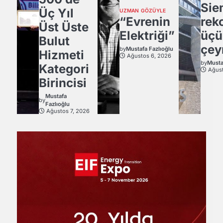
Sie
Üç Yıl
UZMAN GÖZÜYLE
“Evrenin
rek
Üst Üste
Elektriği”
üçü
Bulut
çey
by
Mustafa Fazlıoğlu
Hizmeti
Ağustos 6, 2026
by
Musta
Kategori
Ağust
Birincisi
Mustafa
by
Fazlıoğlu
Ağustos 7, 2026