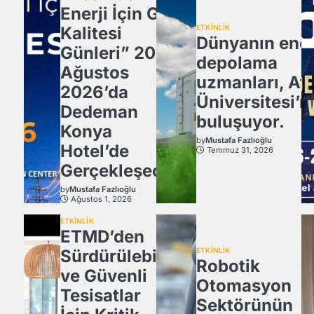
Enerji İçin Güç
Kalitesi
ETKİNLİK
Dünyanın ener
Günleri” 20
depolama
Ağustos
uzmanları, Atl
2026’da
Üniversitesi’n
Dedeman
buluşuyor.
Konya
by
Mustafa Fazlıoğlu
Hotel’de
Temmuz 31, 2026
Gerçekleşecek
by
Mustafa Fazlıoğlu
Ağustos 1, 2026
ETKİNLİK
ETMD’den
Sürdürülebilir
ETKİNLİK
Robotik
ve Güvenli
Otomasyon
Tesisatlar
Sektörünün