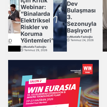
İçin Kritik
Dev
Webinar:
Bulaşması
“Binalarda
3.
Elektriksel
Sezonuyla
Riskler ve
Başlıyor!
Koruma
by
Mustafa Fazlıoğlu
Yöntemleri”
Temmuz 24, 2026
by
Mustafa Fazlıoğlu
Temmuz 29, 2026