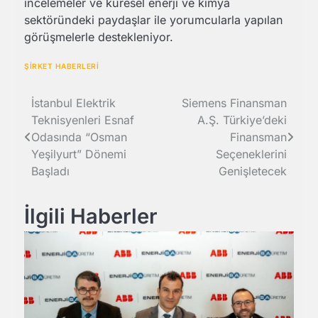
incelemeler ve küresel enerji ve kimya
sektöründeki paydaşlar ile yorumcularla yapılan
görüşmelerle destekleniyor.
ŞİRKET HABERLERİ
Yazı
İstanbul Elektrik
Siemens Finansman
Teknisyenleri Esnaf
A.Ş. Türkiye’deki
gezinmesi
Odasında “Osman
Finansman
Yeşilyurt” Dönemi
Seçeneklerini
Başladı
Genişletecek
İlgili Haberler