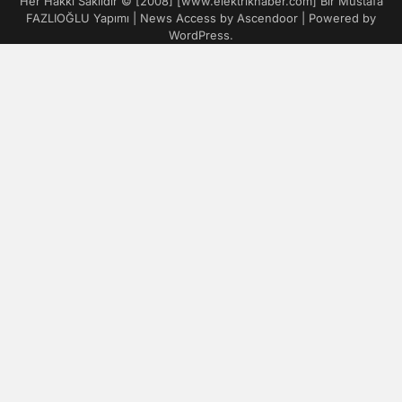
Her Hakkı Saklıdır © [2008] [www.elektrikhaber.com] Bir Mustafa
FAZLIOĞLU Yapımı | News Access by
Ascendoor
| Powered by
WordPress
.