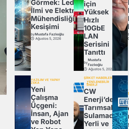
Görmek: Ledün
için
İlmi ve Elektrik
Yüksek
Mühendisliğinin
Hızlı
Kesişimi
10GbE
LAN
by
Mustafa Fazlıoğlu
Ağustos 5, 2026
Serisini
Tanıttı
Mustafa
by
Fazlıoğlu
Ağustos 5, 2026
ŞİRKET HABERLERİ
YAZILIM VE YAPAY
YENİLENEBİLİR
ZEKA
ENERJİ
Yeni
CW
Çalışma
Enerji’den
Üçgeni:
Tarımsal
İnsan, Ajan
Sulamada
ve Robot
Yerli ve