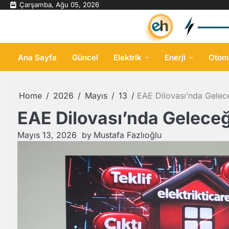
Skip
Çarşamba, Ağu 05, 2026
to
content
Ana Sayfa
Güncel
Elektrik
Enerji
Otom
Home
2026
Mayıs
13
EAE Dilovası’nda Geleceğ
EAE Dilovası’nda Geleceği
Mayıs 13, 2026
by
Mustafa Fazlıoğlu