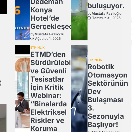
Dedeman
buluşuyor.
Konya
by
Mustafa Fazlıoğlu
Hotel’de
Temmuz 31, 2026
Gerçekleşecek
by
Mustafa Fazlıoğlu
Ağustos 1, 2026
ETKİNLİK
ETMD’den
ETKİNLİK
Sürdürülebilir
Robotik
ve Güvenli
Otomasyon
Tesisatlar
Sektörünün
)
İçin Kritik
Dev
Webinar:
Bulaşması
“Binalarda
3.
Elektriksel
Sezonuyla
Riskler ve
Başlıyor!
Koruma