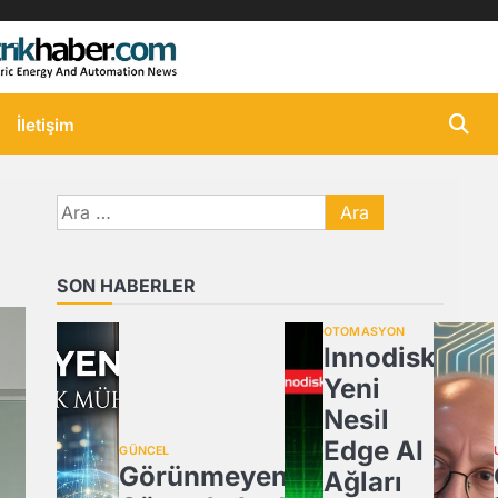
İletişim
Arama:
SON HABERLER
OTOMASYON
Innodisk,
Yeni
Nesil
Edge AI
GÜNCEL
Görünmeyeni
Ağları