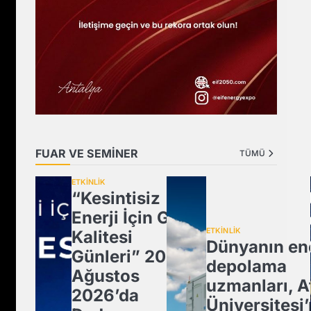
FUAR VE SEMİNER
TÜMÜ
ETKİNLİK
“Kesintisiz
Enerji İçin Güç
ETKİNLİK
Kalitesi
Dünyanın ene
Günleri” 20
depolama
Ağustos
uzmanları, A
2026’da
Üniversitesi