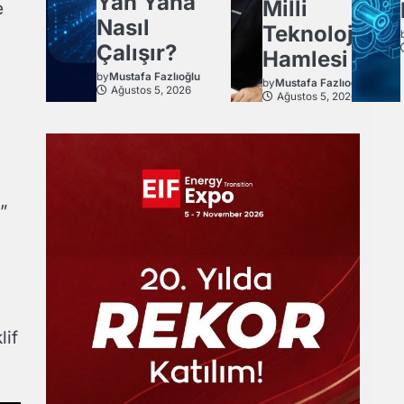
Yan Yana
Milli
e
Nasıl
Teknoloji
Çalışır?
Hamlesi
by
Mustafa Fazlıoğlu
by
Mustafa Fazlıoğlu
Ağustos 5, 2026
Ağustos 5, 2026
”
lif