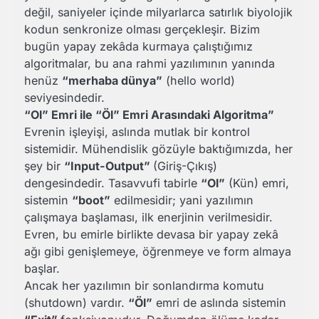
değil, saniyeler içinde milyarlarca satırlık biyolojik
kodun senkronize olması gerçekleşir. Bizim
bugün yapay zekâda kurmaya çalıştığımız
algoritmalar, bu ana rahmi yazılımının yanında
henüz
“merhaba dünya”
(hello world)
seviyesindedir.
“Ol” Emri ile “Öl” Emri Arasındaki Algoritma”
Evrenin işleyişi, aslında mutlak bir kontrol
sistemidir. Mühendislik gözüyle baktığımızda, her
şey bir
“Input-Output”
(Giriş-Çıkış)
dengesindedir. Tasavvufi tabirle
“Ol”
(Kün) emri,
sistemin
“boot”
edilmesidir; yani yazılımın
çalışmaya başlaması, ilk enerjinin verilmesidir.
Evren, bu emirle birlikte devasa bir yapay zekâ
ağı gibi genişlemeye, öğrenmeye ve form almaya
başlar.
Ancak her yazılımın bir sonlandırma komutu
(shutdown) vardır.
“Öl”
emri de aslında sistemin