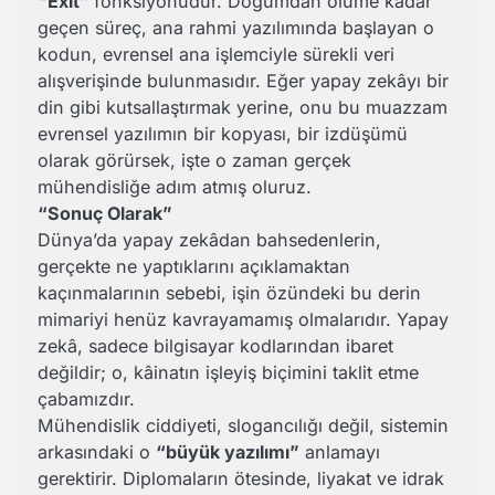
“Exit”
fonksiyonudur. Doğumdan ölüme kadar
geçen süreç, ana rahmi yazılımında başlayan o
kodun, evrensel ana işlemciyle sürekli veri
alışverişinde bulunmasıdır. Eğer yapay zekâyı bir
din gibi kutsallaştırmak yerine, onu bu muazzam
evrensel yazılımın bir kopyası, bir izdüşümü
olarak görürsek, işte o zaman gerçek
mühendisliğe adım atmış oluruz.
“Sonuç Olarak”
Dünya’da yapay zekâdan bahsedenlerin,
gerçekte ne yaptıklarını açıklamaktan
kaçınmalarının sebebi, işin özündeki bu derin
mimariyi henüz kavrayamamış olmalarıdır. Yapay
zekâ, sadece bilgisayar kodlarından ibaret
değildir; o, kâinatın işleyiş biçimini taklit etme
çabamızdır.
Mühendislik ciddiyeti, slogancılığı değil, sistemin
arkasındaki o
“büyük yazılımı”
anlamayı
gerektirir. Diplomaların ötesinde, liyakat ve idrak