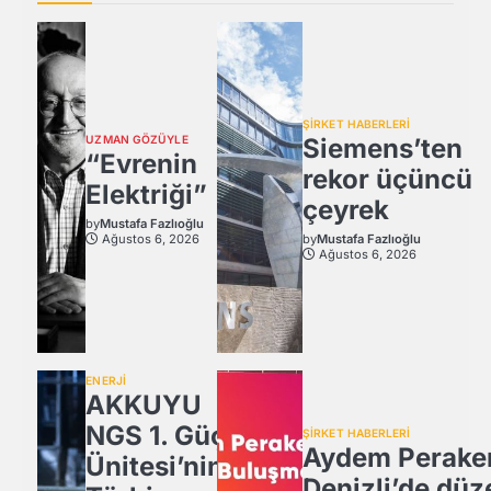
ŞİRKET HABERLERİ
UZMAN GÖZÜYLE
Siemens’ten
“Evrenin
rekor üçüncü
Elektriği”
çeyrek
by
Mustafa Fazlıoğlu
Ağustos 6, 2026
by
Mustafa Fazlıoğlu
Ağustos 6, 2026
ENERJİ
AKKUYU
NGS 1. Güç
ŞİRKET HABERLERİ
Aydem Perake
Ünitesi’nin
Denizli’de düz