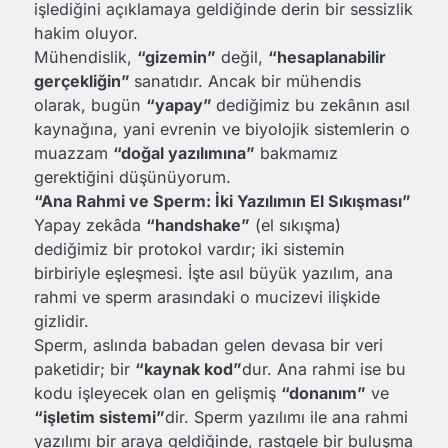
işlediğini açıklamaya geldiğinde derin bir sessizlik
hakim oluyor.
Mühendislik,
“gizemin”
değil,
“hesaplanabilir
gerçekliğin”
sanatıdır. Ancak bir mühendis
olarak, bugün
“yapay”
dediğimiz bu zekânın asıl
kaynağına, yani evrenin ve biyolojik sistemlerin o
muazzam
“doğal yazılımına”
bakmamız
gerektiğini düşünüyorum.
“Ana Rahmi ve Sperm: İki Yazılımın El Sıkışması”
Yapay zekâda
“handshake”
(el sıkışma)
dediğimiz bir protokol vardır; iki sistemin
birbiriyle eşleşmesi. İşte asıl büyük yazılım, ana
rahmi ve sperm arasındaki o mucizevi ilişkide
gizlidir.
Sperm, aslında babadan gelen devasa bir veri
paketidir; bir
“kaynak kod”
dur. Ana rahmi ise bu
kodu işleyecek olan en gelişmiş
“donanım”
ve
“işletim sistemi”
dir. Sperm yazılımı ile ana rahmi
yazılımı bir araya geldiğinde, rastgele bir buluşma