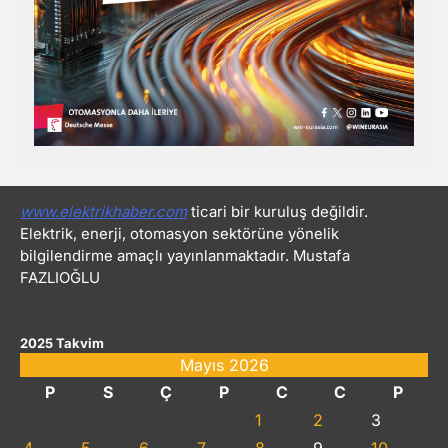
www.elektrikhaber.com
ticari bir kuruluş değildir.
Elektrik, enerji, otomasyon sektörüne yönelik
bilgilendirme amaçlı yayınlanmaktadır. Mustafa
FAZLIOĞLU
2025 Takvim
Mayıs 2026
P
S
Ç
P
C
C
P
1
2
3
4
5
6
7
8
9
10