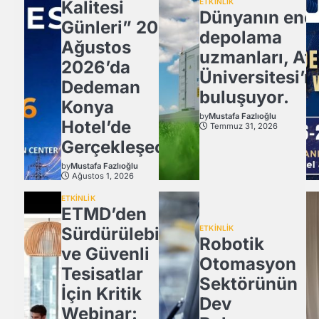
Kalitesi
ETKİNLİK
Dünyanın ener
Günleri” 20
depolama
Ağustos
uzmanları, Atl
2026’da
Üniversitesi’n
Dedeman
buluşuyor.
Konya
by
Mustafa Fazlıoğlu
Hotel’de
Temmuz 31, 2026
Gerçekleşecek
by
Mustafa Fazlıoğlu
Ağustos 1, 2026
ETKİNLİK
ETMD’den
Sürdürülebilir
ETKİNLİK
Robotik
ve Güvenli
Otomasyon
Tesisatlar
Sektörünün
İçin Kritik
Dev
Webinar: