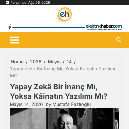
Skip
Perşembe, Ağu 06, 2026
to
content
Home
2026
Mayıs
14
Yapay Zekâ Bir İnanç Mı, Yoksa Kâinatın Yazılımı
Mı?
Yapay Zekâ Bir İnanç Mı,
Yoksa Kâinatın Yazılımı Mı?
Mayıs 14, 2026
by
Mustafa Fazlıoğlu