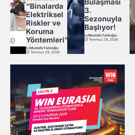
Bulaşması
“Binalarda
3.
Elektriksel
Sezonuyla
Riskler ve
Başlıyor!
Koruma
by
Mustafa Fazlıoğlu
Yöntemleri”
Temmuz 24, 2026
by
Mustafa Fazlıoğlu
Temmuz 29, 2026