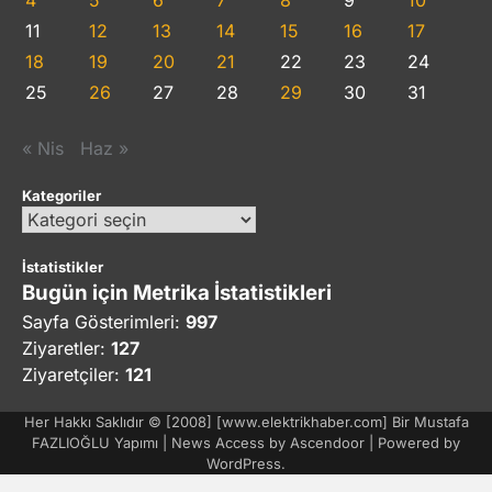
11
12
13
14
15
16
17
18
19
20
21
22
23
24
25
26
27
28
29
30
31
« Nis
Haz »
Kategoriler
Kategoriler
İstatistikler
Bugün için Metrika İstatistikleri
Sayfa Gösterimleri:
997
Ziyaretler:
127
Ziyaretçiler:
121
Her Hakkı Saklıdır © [2008] [www.elektrikhaber.com] Bir Mustafa
FAZLIOĞLU Yapımı | News Access by
Ascendoor
| Powered by
WordPress
.