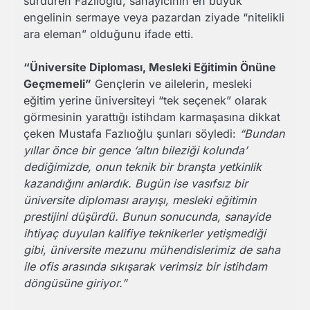
sürdüren Fazlıoğlu, sanayicinin en büyük
engelinin sermaye veya pazardan ziyade “nitelikli
ara eleman” olduğunu ifade etti.
“Üniversite Diploması, Mesleki Eğitimin Önüne
Geçmemeli”
Gençlerin ve ailelerin, mesleki
eğitim yerine üniversiteyi “tek seçenek” olarak
görmesinin yarattığı istihdam karmaşasına dikkat
çeken Mustafa Fazlıoğlu şunları söyledi:
“Bundan
yıllar önce bir gence ‘altın bileziği kolunda’
dediğimizde, onun teknik bir branşta yetkinlik
kazandığını anlardık. Bugün ise vasıfsız bir
üniversite diploması arayışı, mesleki eğitimin
prestijini düşürdü. Bunun sonucunda, sanayide
ihtiyaç duyulan kalifiye teknikerler yetişmediği
gibi, üniversite mezunu mühendislerimiz de saha
ile ofis arasında sıkışarak verimsiz bir istihdam
döngüsüne giriyor.”