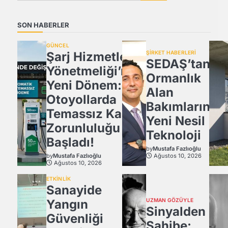
SON HABERLER
GÜNCEL
Şarj Hizmetleri
ŞİRKET HABERLERİ
SEDAŞ’tan
Yönetmeliği’nde
Ormanlık
Yeni Dönem:
Alan
Otoyollarda
Bakımlarında
Temassız Kart
Yeni Nesil
Zorunluluğu
Teknoloji
Başladı!
by
Mustafa Fazlıoğlu
by
Mustafa Fazlıoğlu
Ağustos 10, 2026
Ağustos 10, 2026
ETKİNLİK
Sanayide
Yangın
UZMAN GÖZÜYLE
Sinyalden
Güvenliği
Sahibe: