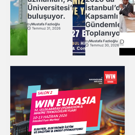
Üniversitesi’nde
İstanbul’da
buluşuyor.
Kapsamlı
Gündemle
by
Mustafa Fazlıoğlu
Temmuz 31, 2026
Toplanıyor.
by
Mustafa Fazlıoğlu
Temmuz 30, 2026