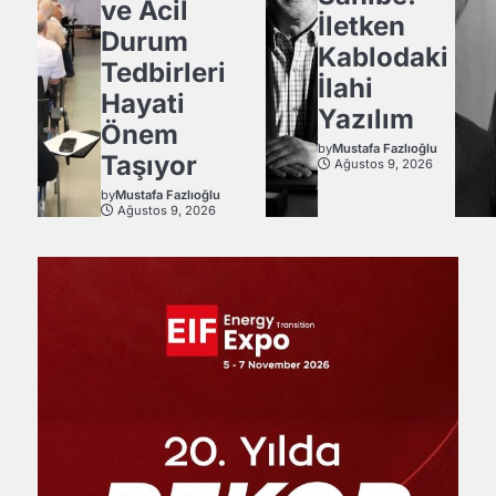
ve Acil
İletken
Durum
Kablodaki
Tedbirleri
İlahi
Hayati
Yazılım
Önem
by
Mustafa Fazlıoğlu
Taşıyor
Ağustos 9, 2026
by
Mustafa Fazlıoğlu
Ağustos 9, 2026