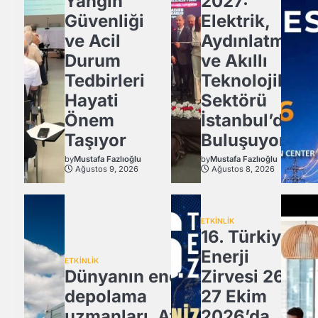
Yangın
2027:
Güvenliği
Elektrik,
ve Acil
Aydınlatma
Durum
ve Akıllı
Tedbirleri
Teknolojiler
Hayati
Sektörü
Önem
İstanbul’da
Taşıyor
Buluşuyor!
by
Mustafa Fazlıoğlu
by
Mustafa Fazlıoğlu
Ağustos 9, 2026
Ağustos 8, 2026
ETKİNLİK
16. Türkiye
Enerji
ETKİNLİK
Dünyanın enerji
Zirvesi 26-
depolama
27 Ekim
uzmanları, Atlas
2026’da