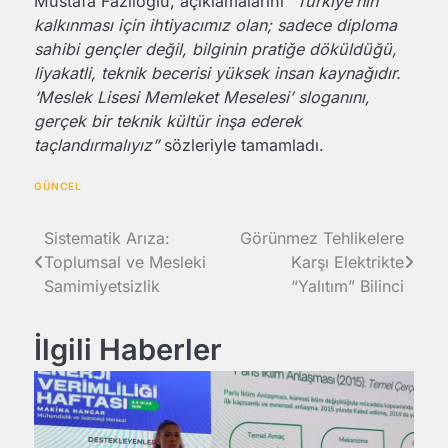
Mustafa Fazlıoğlu, açıklamalarını
“Türkiye’nin
kalkınması için ihtiyacımız olan; sadece diploma
sahibi gençler değil, bilginin pratiğe döküldüğü,
liyakatli, teknik becerisi yüksek insan kaynağıdır.
‘Meslek Lisesi Memleket Meselesi’ sloganını,
gerçek bir teknik kültür inşa ederek
taçlandırmalıyız”
sözleriyle tamamladı.
GÜNCEL
Yazı
Sistematik Arıza:
Görünmez Tehlikelere
Toplumsal ve Mesleki
Karşı Elektrikte
gezinmesi
Samimiyetsizlik
“Yalıtım” Bilinci
İlgili Haberler