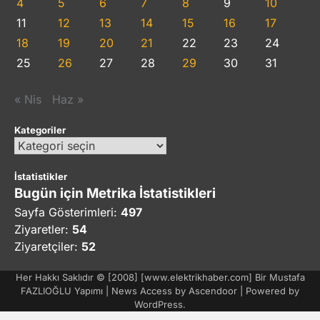
4
5
6
7
8
9
10
11
12
13
14
15
16
17
18
19
20
21
22
23
24
25
26
27
28
29
30
31
« Nis
Haz »
Kategoriler
Kategoriler
İstatistikler
Bugün için Metrika İstatistikleri
Sayfa Gösterimleri:
497
Ziyaretler:
54
Ziyaretçiler:
52
Her Hakkı Saklıdır © [2008] [www.elektrikhaber.com] Bir Mustafa
FAZLIOĞLU Yapımı | News Access by
Ascendoor
| Powered by
WordPress
.